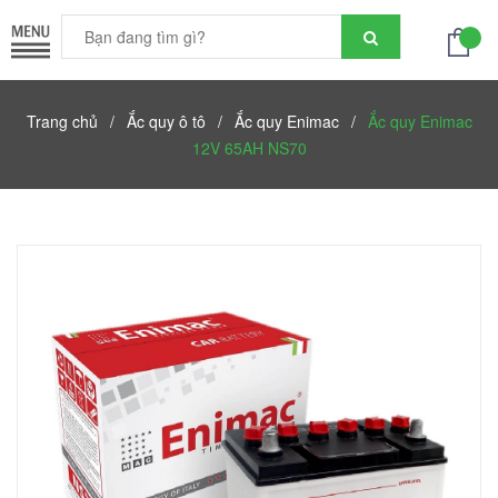
Trang chủ
/
Ắc quy ô tô
/
Ắc quy Enimac
/
Ắc quy Enimac
12V 65AH NS70