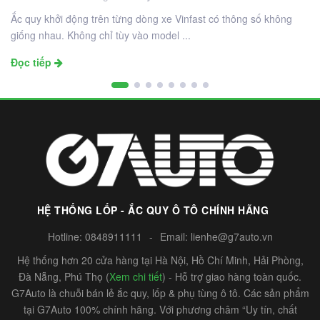
Ắc quy khởi động trên từng dòng xe Vinfast có thông số không
giống nhau. Không chỉ tùy vào model ...
Đọc tiếp
HỆ THỐNG LỐP - ẮC QUY Ô TÔ CHÍNH HÃNG
Hotline:
0848911111
-
Email:
lienhe@g7auto.vn
Hệ thống hơn 20 cửa hàng tại Hà Nội, Hồ Chí Minh, Hải Phòng,
Đà Nẵng, Phú Thọ (
Xem chi tiết
) - Hỗ trợ giao hàng toàn quốc.
G7Auto là chuỗi bán lẻ ắc quy, lốp & phụ tùng ô tô. Các sản phẩm
tại G7Auto 100% chính hãng. Với phương châm “Uy tín, chất