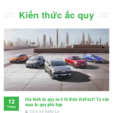
Kiến thức ắc quy
Giá bình ắc quy xe ô tô điện VinFast? Tư vấn
12
mua ắc quy phù hợp
Tháng
Đăng bởi
Kelly Le
12