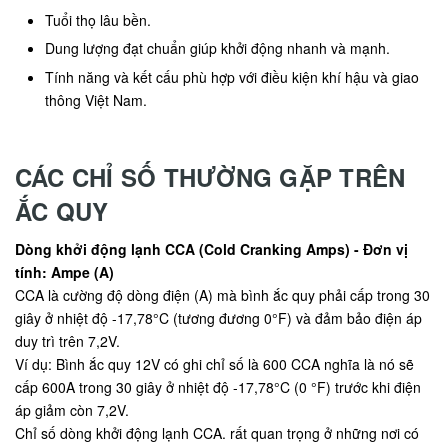
Tuổi thọ lâu bền.
Dung lượng đạt chuẩn giúp khởi động nhanh và mạnh.
Tính năng và kết cấu phù hợp với điều kiện khí hậu và giao
thông Việt Nam.
CÁC CHỈ SỐ THƯỜNG GẶP TRÊN
ẮC QUY
Dòng khởi động lạnh CCA (Cold Cranking Amps) - Đơn vị
tính: Ampe (A)
CCA là cường độ dòng điện (A) mà bình ắc quy phải cấp trong 30
giây ở nhiệt độ -17,78°C (tương đương 0°F) và đảm bảo điện áp
duy trì trên 7,2V.
Ví dụ: Bình ắc quy 12V có ghi chỉ số là 600 CCA nghĩa là nó sẽ
cấp 600A trong 30 giây ở nhiệt độ -17,78°C (0 °F) trước khi điện
áp giảm còn 7,2V.
Chỉ số dòng khởi động lạnh CCA. rất quan trọng ở những nơi có