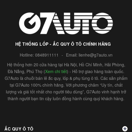
HỆ THỐNG LỐP - ẮC QUY Ô TÔ CHÍNH HÃNG
Hotline:
0848911111
-
Email:
lienhe@g7auto.vn
Hệ thống hơn 20 cửa hàng tại Hà Nội, Hồ Chí Minh, Hải Phòng,
Đà Nẵng, Phú Thọ (
Xem chi tiết
) - Hỗ trợ giao hàng toàn quốc.
G7Auto là chuỗi bán lẻ ắc quy, lốp & phụ tùng ô tô. Các sản phẩm
tại G7Auto 100% chính hãng. Với phương châm “Uy tín, chất
lượng và giá tốt nhất cho người tiêu dùng”, G7Auto vinh hạnh trở
thành người bạn tin cậy luôn đồng hành cùng quý khách hàng.
ẮC QUY Ô TÔ