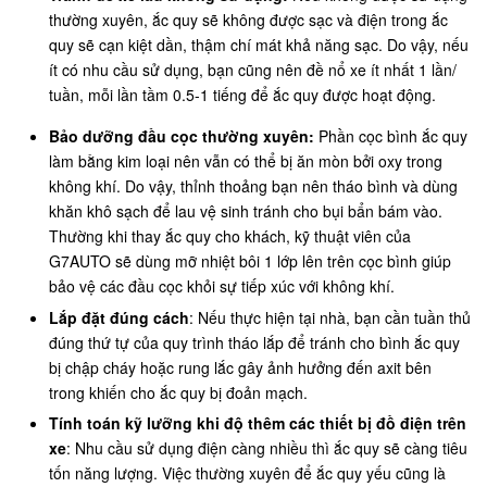
thường xuyên, ắc quy sẽ không được sạc và điện trong ắc
quy sẽ cạn kiệt dần, thậm chí mát khả năng sạc. Do vậy, nếu
ít có nhu cầu sử dụng, bạn cũng nên đề nổ xe ít nhất 1 lần/
tuần, mỗi lần tầm 0.5-1 tiếng để ắc quy được hoạt động.
Bảo dưỡng đầu cọc thường xuyên:
Phần cọc bình ắc quy
làm bằng kim loại nên vẫn có thể bị ăn mòn bởi oxy trong
không khí. Do vậy, thỉnh thoảng bạn nên tháo bình và dùng
khăn khô sạch để lau vệ sinh tránh cho bụi bẩn bám vào.
Thường khi thay ắc quy cho khách, kỹ thuật viên của
G7AUTO sẽ dùng mỡ nhiệt bôi 1 lớp lên trên cọc bình giúp
bảo vệ các đầu cọc khỏi sự tiếp xúc với không khí.
Lắp đặt đúng cách
: Nếu thực hiện tại nhà, bạn cần tuần thủ
đúng thứ tự của quy trình tháo lắp để tránh cho bình ắc quy
bị chập cháy hoặc rung lắc gây ảnh hưởng đến axit bên
trong khiến cho ắc quy bị đoản mạch.
Tính toán kỹ lưỡng khi độ thêm các thiết bị đồ điện trên
xe
: Nhu cầu sử dụng điện càng nhiều thì ắc quy sẽ càng tiêu
tốn năng lượng. Việc thường xuyên để ắc quy yếu cũng là