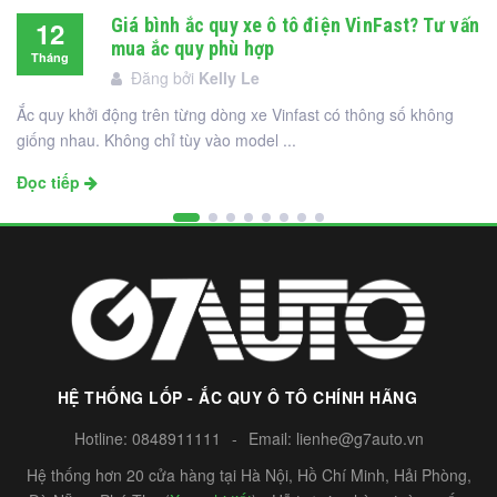
Giá bình ắc quy xe ô tô điện VinFast? Tư vấn
12
mua ắc quy phù hợp
Tháng
Đăng bởi
Kelly Le
12
Ắc quy khởi động trên từng dòng xe Vinfast có thông số không
giống nhau. Không chỉ tùy vào model ...
Đọc tiếp
HỆ THỐNG LỐP - ẮC QUY Ô TÔ CHÍNH HÃNG
Hotline:
0848911111
-
Email:
lienhe@g7auto.vn
Hệ thống hơn 20 cửa hàng tại Hà Nội, Hồ Chí Minh, Hải Phòng,