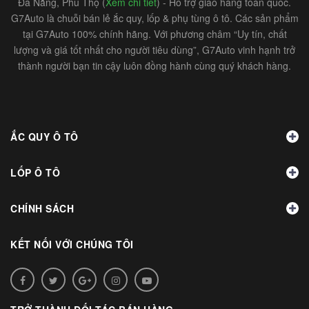
Đà Nẵng, Phú Thọ (
Xem chi tiết
) - Hỗ trợ giao hàng toàn quốc.
G7Auto là chuỗi bán lẻ ắc quy, lốp & phụ tùng ô tô. Các sản phẩm
tại G7Auto 100% chính hãng. Với phương châm “Uy tín, chất
lượng và giá tốt nhất cho người tiêu dùng”, G7Auto vinh hạnh trở
thành người bạn tin cậy luôn đồng hành cùng quý khách hàng.
ẮC QUY Ô TÔ
LỐP Ô TÔ
CHÍNH SÁCH
KẾT NỐI VỚI CHÚNG TÔI