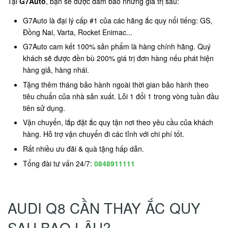
Tại
G7Auto
, bạn sẽ được đảm bảo những giá trị sau:
G7Auto là đại lý cấp #1 của các hãng ắc quy nổi tiếng: GS,
Đồng Nai, Varta, Rocket Enimac...
G7Auto cam kết 100% sản phẩm là hàng chính hãng. Quý
khách sẽ được đền bù 200% giá trị đơn hàng nếu phát hiện
hàng giả, hàng nhái.
Tặng thêm tháng bảo hành ngoài thời gian bảo hành theo
tiêu chuẩn của nhà sản xuất. Lỗi 1 đổi 1 trong vòng tuần đầu
tiên sử dụng.
Vận chuyển, lắp đặt ắc quy tận nơi theo yêu cầu của khách
hàng. Hỗ trợ vận chuyển đi các tỉnh với chi phí tốt.
Rất nhiều ưu đãi & quà tặng hấp dẫn.
Tổng đài tư vấn 24/7:
0848911111
AUDI Q8 CẦN THAY ẮC QUY
SAU BAO LÂU?