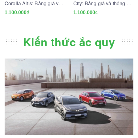
Corolla Altis: Bảng giá và
City: Bảng giá và thông số
thông số kỹ thuật
kỹ thuật
1.100.000₫
1.100.000₫
Kiến thức ắc quy