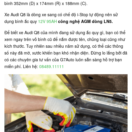
bình 352mm (D) x 174mm (R) x 188mm (C).
Xe Audi Q8 là dòng xe sang có chế độ i-Stop tự động nên sử
dụng bình ắc quy
12V 95AH
công nghệ AGM dòng LN5.
Để biết xe Audi Q8 của mình đang sử dụng ắc quy gì, bạn có thể
xem ngay trên vỏ bình cũ để nắm được tên, chủng loại cũng như
kích thước. Tuy nhiên sau nhiều năm sử dụng, có thể các thông
số này đã mờ, xước khiến bạn khó nhận diện. Đừng lo lắng bởi đã
có các chuyên gia tư vấn của G7Auto luôn sẵn sàng hỗ trợ bạn
miễn phí. Liên hệ:
08489.11111