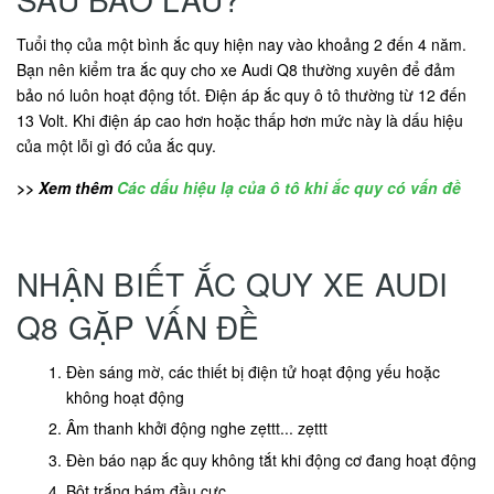
Tuổi thọ của một bình ắc quy hiện nay vào khoảng 2 đến 4 năm.
Bạn nên kiểm tra ắc quy cho xe Audi Q8 thường xuyên để đảm
bảo nó luôn hoạt động tốt. Điện áp ắc quy ô tô thường từ 12 đến
13 Volt. Khi điện áp cao hơn hoặc thấp hơn mức này là dấu hiệu
của một lỗi gì đó của ắc quy.
>> Xem thêm
Các dấu hiệu lạ của ô tô khi ắc quy có vấn đề
NHẬN BIẾT ẮC QUY XE AUDI
Q8 GẶP VẤN ĐỀ
Đèn sáng mờ, các thiết bị điện tử hoạt động yếu hoặc
không hoạt động
Âm thanh khởi động nghe zẹttt... zẹttt
Đèn báo nạp ắc quy không tắt khi động cơ đang hoạt động
Bột trắng bám đầu cực