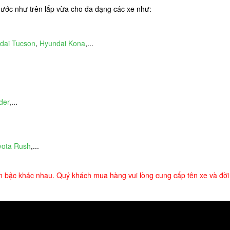
hước như trên lắp vừa cho đa dạng các xe như:
dai Tucson
,
Hyundai Kona
,...
der
,...
yota Rush
,...
n bậc khác nhau. Quý khách mua hàng vui lòng cung cấp tên xe và đời x