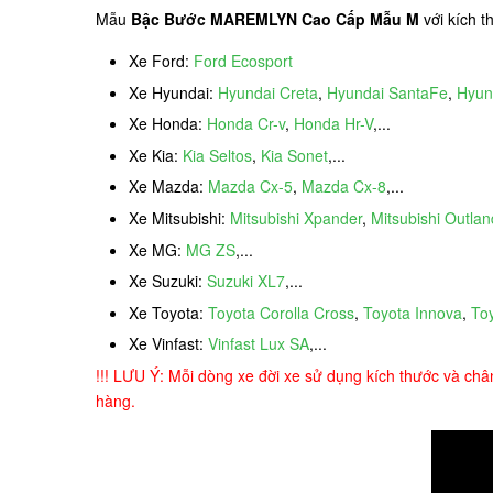
Mẫu
Bậc Bước MAREMLYN Cao Cấp Mẫu M
với kích t
Xe Ford:
Ford Ecosport
Xe Hyundai:
Hyundai Creta
,
Hyundai SantaFe
,
Hyun
Xe Honda:
Honda Cr-v
,
Honda Hr-V
,...
Xe Kia:
Kia Seltos
,
Kia Sonet
,...
Xe Mazda:
Mazda Cx-5
,
Mazda Cx-8
,...
Xe Mitsubishi:
Mitsubishi Xpander
,
Mitsubishi Outlan
Xe MG:
MG ZS
,...
Xe Suzuki:
Suzuki XL7
,...
Xe Toyota:
Toyota Corolla Cross
,
Toyota Innova
,
To
Xe Vinfast:
Vinfast Lux SA
,...
!!! LƯU Ý: Mỗi dòng xe đời xe sử dụng kích thước và châ
hàng.