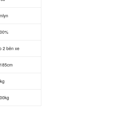
mlyn
100%
o 2 bên xe
 185cm
kg
00kg