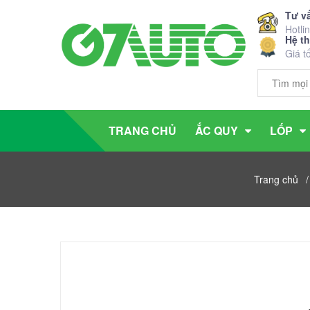
Tư v
Hotli
Hệ t
Giá t
TRANG CHỦ
ẮC QUY
LỐP
Trang chủ