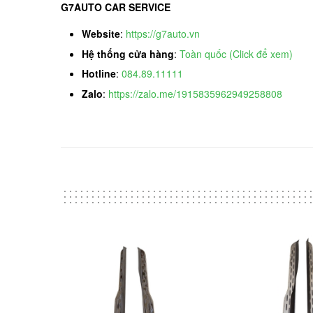
G7AUTO CAR SERVICE
Website
:
https://g7auto.vn
Hệ thống cửa hàng
:
Toàn quốc (Click để xem)
Hotline
:
084.89.11111
Zalo
:
https://zalo.me/1915835962949258808