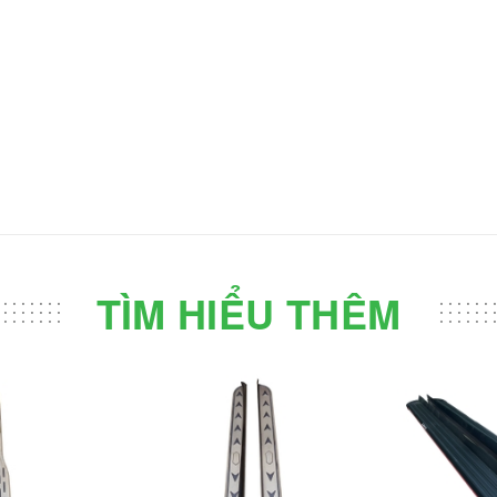
TÌM HIỂU THÊM