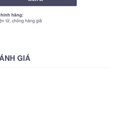
hính hãng:
ện tử, chống hàng giả
ÁNH GIÁ