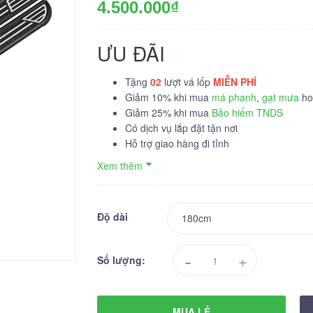
4.500.000₫
ƯU ĐÃI
Tặng
02
lượt vá lốp
MIỄN PHÍ
Giảm 10% khi mua
má phanh
,
gạt mưa
hoặ
Giảm 25% khi mua
Bảo hiểm TNDS
Có dịch vụ lắp đặt tận nơi
Hỗ trợ giao hàng đi tỉnh
Xem thêm
Độ dài
-
+
Số lượng:
MUA LẺ