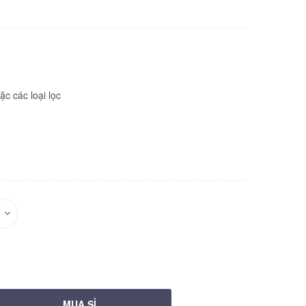
c các loại lọc
MUA SỈ