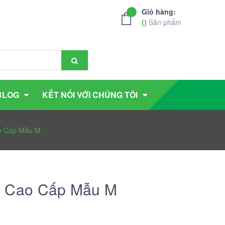
Giỏ hàng:
(
)
Sản phẩm
BLOG
KẾT NỐI VỚI CHÚNG TÔI
o Cấp Mẫu M
 Cao Cấp Mẫu M
g