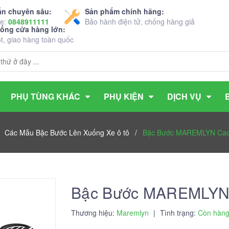
ấn chuyên sâu:
Sản phẩm chính hãng:
ne:
0848911111
Bảo hành điện tử, chống hàng giả
hống cửa hàng lớn:
ốt, giao hàng toàn quốc
PHỤ TÙNG KHÁC
PHỤ KIỆN
DỊCH VỤ
/
Các Mẫu Bậc Bước Lên Xuống Xe ô tô
/
Bậc Bước MAREMLYN Ca
Bậc Bước MAREMLYN
Thương hiệu:
Maremlyn
|
Tình trạng:
Còn hàn