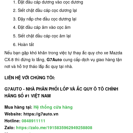
Đặt đầu cáp dương vào cọc dương
Siết chặt đầu cáp cọc dương lại
Đậy nắp che đầu cọc dương lại
Đặt đầu cáp âm vào cọc âm
Siết chặt đầu cáp cọc âm lại
Hoàn tất
Nếu bạn gặp khó khăn trong việc tự thay ắc quy cho xe Mazda
CX-8 thì đừng lo lắng,
G7Auto
cung cấp dịch vụ giao hàng tận
nơi và hỗ trợ tháo lắp ắc quy tại nhà.
LIÊN HỆ VỚI CHÚNG TÔI:
G7AUTO - NHÀ PHÂN PHỐI LỐP VÀ ẮC QUY Ô TÔ CHÍNH
HÃNG SỐ #1 VIỆT NAM
Mua hàng tại:
Hệ thống cửa hàng
Website: https://g7auto.vn
Hotline:
0848911111
Zalo:
https://zalo.me/1915835962949258808