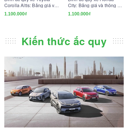
Corolla Altis: Bảng giá và
City: Bảng giá và thông số
thông số kỹ thuật
kỹ thuật
1.100.000₫
1.100.000₫
Kiến thức ắc quy