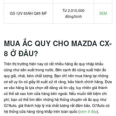
Từ 2,010,000
GS 12V 65AH Q85 MF
XEM
đồng/bình
MUA ẮC QUY CHO MAZDA CX-
8 Ở ĐÂU?
Trên thị trường hiện nay có rất nhiều hãng ắc quy nhập khẩu
cũng như sản xuất trong nước. Bên cạnh đó cũng xuất hiện ắc
quy giả, nhái, kém chất lượng. Bạn chỉ nên mua hàng tại những
cơ sở uy tín có giấy tờ xuất xứ rõ ràng, bảo hành chính hãng. Đưa
xe vào hãng là lựa chọn dễ dàng và tin cậy, tuy nhiên giá thành
có thể sẽ cao hơn cửa hàng bên ngoài. Nếu muốn tiết kiệm chi
phí, bạn có thể tìm đến những hệ thống chuyên về ắc quy như
G7Auto, giá thành hợp lý mà chất lượng rất đảm bảo. G7Auto có
hệ thống cửa hàng rộng khắp trên toàn quốc (
xem ở đây
).