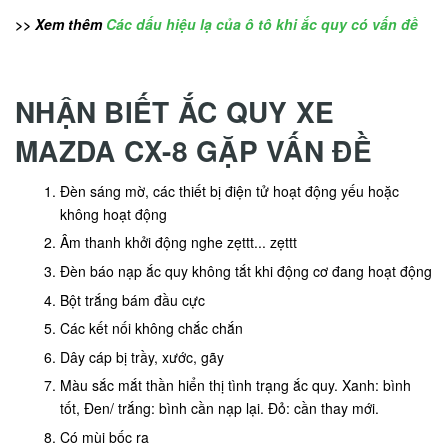
>> Xem thêm
Các dấu hiệu lạ của ô tô khi ắc quy có vấn đề
NHẬN BIẾT ẮC QUY XE
MAZDA CX-8 GẶP VẤN ĐỀ
Đèn sáng mờ, các thiết bị điện tử hoạt động yếu hoặc
không hoạt động
Âm thanh khởi động nghe zẹttt... zẹttt
Đèn báo nạp ắc quy không tắt khi động cơ đang hoạt động
Bột trắng bám đầu cực
Các kết nối không chắc chắn
Dây cáp bị trầy, xước, gãy
Màu sắc mắt thần hiển thị tình trạng ắc quy. Xanh: bình
tốt, Đen/ trắng: bình cần nạp lại. Đỏ: cần thay mới.
Có mùi bốc ra