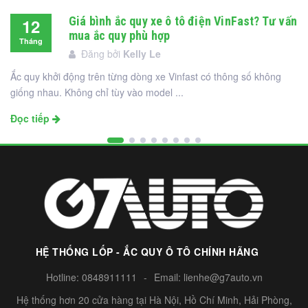
Giá bình ắc quy xe ô tô điện VinFast? Tư vấn
12
mua ắc quy phù hợp
Tháng
Đăng bởi
Kelly Le
12
Ắc quy khởi động trên từng dòng xe Vinfast có thông số không
giống nhau. Không chỉ tùy vào model ...
Đọc tiếp
HỆ THỐNG LỐP - ẮC QUY Ô TÔ CHÍNH HÃNG
Hotline:
0848911111
-
Email:
lienhe@g7auto.vn
Hệ thống hơn 20 cửa hàng tại Hà Nội, Hồ Chí Minh, Hải Phòng,