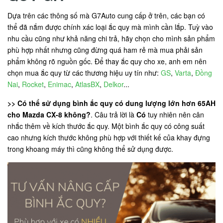
Dựa trên các thông số mà G7Auto cung cấp ở trên, các bạn có
thể đã nắm được chính xác loại ắc quy mà mình cần lắp. Tuỳ vào
nhu cầu cũng như khả năng chi trả, hãy chọn cho mình sản phẩm
phù hợp nhất nhưng cũng đừng quá ham rẻ mà mua phải sản
phẩm không rõ nguồn gốc. Để thay ắc quy cho xe, anh em nên
chọn mua ắc quy từ các thương hiệu uy tín như:
GS
,
Varta
,
Đồng
Nai
,
Rocket
,
Enimac
,
AtlasBX
,
Delkor
...
>> Có thể sử dụng bình ắc quy có dung lượng lớn hơn 65AH
cho Mazda CX-8 không?
. Câu trả lời là
Có
tuy nhiên nên cân
nhắc thêm về kích thước ắc quy. Một bình ắc quy có công suất
cao nhưng kích thước không phù hợp với thiết kế của khay đựng
trong khoang máy thì cũng không thể sử dụng được.