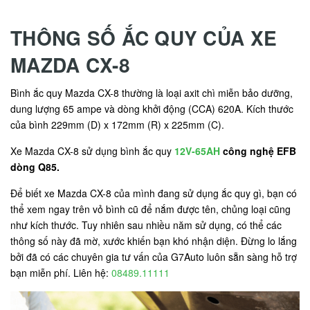
THÔNG SỐ ẮC QUY CỦA XE
MAZDA CX-8
Bình ắc quy Mazda CX-8 thường là loại axit chì miễn bảo dưỡng,
dung lượng 65 ampe và dòng khởi động (CCA) 620A. Kích thước
của bình 229mm (D) x 172mm (R) x 225mm (C).
Xe Mazda CX-8 sử dụng bình ắc quy
12V-65AH
công nghệ EFB
dòng Q85.
Để biết xe Mazda CX-8 của mình đang sử dụng ắc quy gì, bạn có
thể xem ngay trên vỏ bình cũ để nắm được tên, chủng loại cũng
như kích thước. Tuy nhiên sau nhiều năm sử dụng, có thể các
thông số này đã mờ, xước khiến bạn khó nhận diện. Đừng lo lắng
bởi đã có các chuyên gia tư vấn của G7Auto luôn sẵn sàng hỗ trợ
bạn miễn phí. Liên hệ:
08489.11111