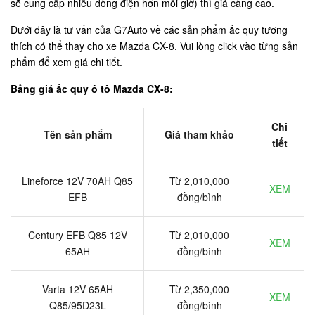
sẽ cung cấp nhiều dòng điện hơn mỗi giờ) thì giá càng cao.
Dưới đây là tư vấn của G7Auto về các sản phẩm ắc quy tương
thích có thể thay cho xe Mazda CX-8. Vui lòng click vào từng sản
phẩm để xem giá chi tiết.
Bảng giá ắc quy ô tô Mazda CX-8:
Chi
Tên sản phẩm
Giá tham khảo
tiết
Lineforce 12V 70AH Q85
Từ 2,010,000
XEM
EFB
đồng/bình
Century EFB Q85 12V
Từ 2,010,000
XEM
65AH
đồng/bình
Varta 12V 65AH
Từ 2,350,000
XEM
Q85/95D23L
đồng/bình