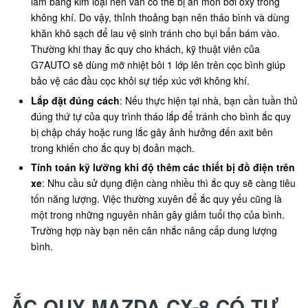
làm bằng kim loại nên vẫn có thể bị ăn mòn bởi oxy trong
không khí. Do vậy, thỉnh thoảng bạn nên tháo bình và dùng
khăn khô sạch để lau vệ sinh tránh cho bụi bẩn bám vào.
Thường khi thay ắc quy cho khách, kỹ thuật viên của
G7AUTO sẽ dùng mỡ nhiệt bôi 1 lớp lên trên cọc bình giúp
bảo vệ các đầu cọc khỏi sự tiếp xúc với không khí.
Lắp đặt đúng cách
: Nếu thực hiện tại nhà, bạn cần tuần thủ
đúng thứ tự của quy trình tháo lắp để tránh cho bình ắc quy
bị chập cháy hoặc rung lắc gây ảnh hưởng đến axit bên
trong khiến cho ắc quy bị đoản mạch.
Tính toán kỹ lưỡng khi độ thêm các thiết bị đồ điện trên
xe
: Nhu cầu sử dụng điện càng nhiều thì ắc quy sẽ càng tiêu
tốn năng lượng. Việc thường xuyên để ắc quy yếu cũng là
một trong những nguyên nhân gây giảm tuổi thọ của bình.
Trường hợp này bạn nên cân nhắc nâng cấp dung lượng
bình.
ẮC QUY MAZDA CX-8 CÓ TỰ