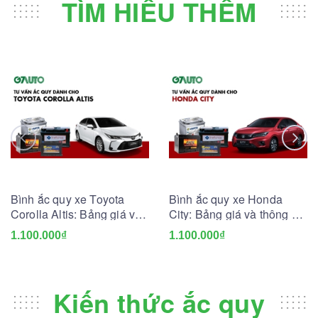
TÌM HIỂU THÊM
Bình ắc quy xe Toyota
Bình ắc quy xe Honda
Corolla Altis: Bảng giá và
City: Bảng giá và thông số
thông số kỹ thuật
kỹ thuật
1.100.000₫
1.100.000₫
Kiến thức ắc quy