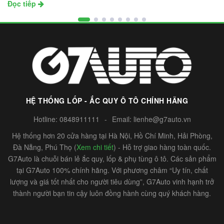
Đọc tiếp
HỆ THỐNG LỐP - ẮC QUY Ô TÔ CHÍNH HÃNG
Hotline:
0848911111
-
Email:
lienhe@g7auto.vn
Hệ thống hơn 20 cửa hàng tại Hà Nội, Hồ Chí Minh, Hải Phòng,
Đà Nẵng, Phú Thọ (
Xem chi tiết
) - Hỗ trợ giao hàng toàn quốc.
G7Auto là chuỗi bán lẻ ắc quy, lốp & phụ tùng ô tô. Các sản phẩm
tại G7Auto 100% chính hãng. Với phương châm “Uy tín, chất
lượng và giá tốt nhất cho người tiêu dùng”, G7Auto vinh hạnh trở
thành người bạn tin cậy luôn đồng hành cùng quý khách hàng.