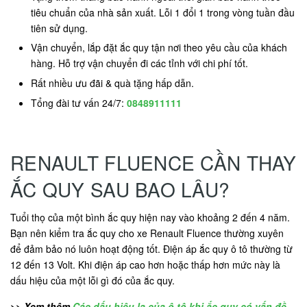
tiêu chuẩn của nhà sản xuất. Lỗi 1 đổi 1 trong vòng tuần đầu
tiên sử dụng.
Vận chuyển, lắp đặt ắc quy tận nơi theo yêu cầu của khách
hàng. Hỗ trợ vận chuyển đi các tỉnh với chi phí tốt.
Rất nhiều ưu đãi & quà tặng hấp dẫn.
Tổng đài tư vấn 24/7:
0848911111
RENAULT FLUENCE CẦN THAY
ẮC QUY SAU BAO LÂU?
Tuổi thọ của một bình ắc quy hiện nay vào khoảng 2 đến 4 năm.
Bạn nên kiểm tra ắc quy cho xe Renault Fluence thường xuyên
để đảm bảo nó luôn hoạt động tốt. Điện áp ắc quy ô tô thường từ
12 đến 13 Volt. Khi điện áp cao hơn hoặc thấp hơn mức này là
dấu hiệu của một lỗi gì đó của ắc quy.
>> Xem thêm
Các dấu hiệu lạ của ô tô khi ắc quy có vấn đề