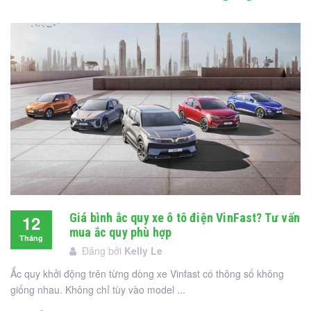
Giá bình ắc quy xe ô tô điện VinFast? Tư vấn
12
mua ắc quy phù hợp
Tháng
Đăng bởi
Kelly Le
12
Ắc quy khởi động trên từng dòng xe Vinfast có thông số không
giống nhau. Không chỉ tùy vào model ...