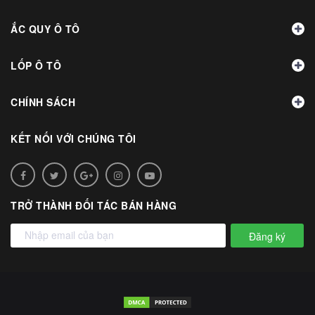
ẮC QUY Ô TÔ
LỐP Ô TÔ
CHÍNH SÁCH
KẾT NỐI VỚI CHÚNG TÔI
TRỞ THÀNH ĐỐI TÁC BÁN HÀNG
Đăng ký