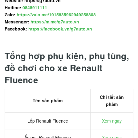
Website: https://g7auto.vn
Hotline:
0848911111
Zalo:
https://zalo.me/1915835962949258808
Messenger:
https://m.me/g7auto.vn
Facebook:
https://facebook.vn/g7auto.vn
Tổng hợp phụ kiện, phụ tùng,
đồ chơi cho xe Renault
Fluence
Chi tiết sản
Tên sản phẩm
phẩm
Lốp Renault Fluence
Xem ngay
Ắc quy Renault Fluence
Xem ngay