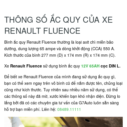
THÔNG SỐ ẮC QUY CỦA XE
RENAULT FLUENCE
Bình ắc quy Renault Fluence thường là loại axit chì miễn bảo
dưỡng, dung lượng 65 ampe và dòng khởi động (CCA) 550 A.
Kích thước của bình 277 mm (D) x 174 mm (R) x 174 mm (C).
Xe
Renault Fluence
sử dụng bình ắc quy
12V 65AH
cọc DIN L.
Để biết xe Renault Fluence của mình đang sử dụng ắc quy gì,
bạn có thể xem ngay trên vỏ bình cũ để nắm được tên, chủng loại
cũng như kích thước. Tuy nhiên sau nhiều năm sử dụng, có thể
các thông số này đã mờ, xước khiến bạn khó nhận diện. Đừng lo
lắng bởi đã có các chuyên gia tư vấn của G7Auto luôn sẵn sàng
hỗ trợ bạn miễn phí. Liên hệ:
08489.11111