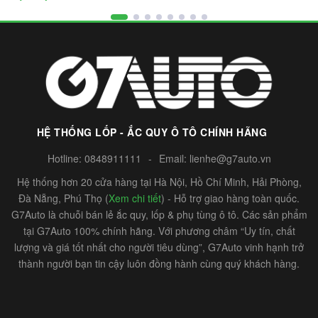
HỆ THỐNG LỐP - ẮC QUY Ô TÔ CHÍNH HÃNG
Hotline:
0848911111
-
Email:
lienhe@g7auto.vn
Hệ thống hơn 20 cửa hàng tại Hà Nội, Hồ Chí Minh, Hải Phòng,
Đà Nẵng, Phú Thọ (
Xem chi tiết
) - Hỗ trợ giao hàng toàn quốc.
G7Auto là chuỗi bán lẻ ắc quy, lốp & phụ tùng ô tô. Các sản phẩm
tại G7Auto 100% chính hãng. Với phương châm “Uy tín, chất
lượng và giá tốt nhất cho người tiêu dùng”, G7Auto vinh hạnh trở
thành người bạn tin cậy luôn đồng hành cùng quý khách hàng.