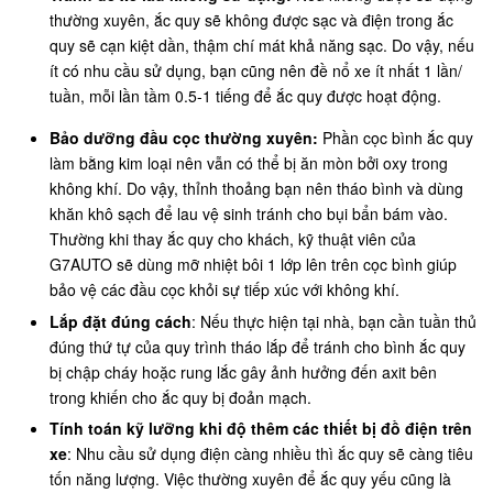
thường xuyên, ắc quy sẽ không được sạc và điện trong ắc
quy sẽ cạn kiệt dần, thậm chí mát khả năng sạc. Do vậy, nếu
ít có nhu cầu sử dụng, bạn cũng nên đề nổ xe ít nhất 1 lần/
tuần, mỗi lần tầm 0.5-1 tiếng để ắc quy được hoạt động.
Bảo dưỡng đầu cọc thường xuyên:
Phần cọc bình ắc quy
làm bằng kim loại nên vẫn có thể bị ăn mòn bởi oxy trong
không khí. Do vậy, thỉnh thoảng bạn nên tháo bình và dùng
khăn khô sạch để lau vệ sinh tránh cho bụi bẩn bám vào.
Thường khi thay ắc quy cho khách, kỹ thuật viên của
G7AUTO sẽ dùng mỡ nhiệt bôi 1 lớp lên trên cọc bình giúp
bảo vệ các đầu cọc khỏi sự tiếp xúc với không khí.
Lắp đặt đúng cách
: Nếu thực hiện tại nhà, bạn cần tuần thủ
đúng thứ tự của quy trình tháo lắp để tránh cho bình ắc quy
bị chập cháy hoặc rung lắc gây ảnh hưởng đến axit bên
trong khiến cho ắc quy bị đoản mạch.
Tính toán kỹ lưỡng khi độ thêm các thiết bị đồ điện trên
xe
: Nhu cầu sử dụng điện càng nhiều thì ắc quy sẽ càng tiêu
tốn năng lượng. Việc thường xuyên để ắc quy yếu cũng là