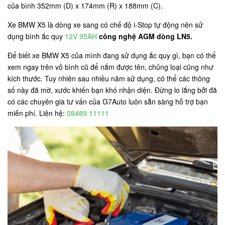
của bình 352mm (D) x 174mm (R) x 188mm (C).
Xe BMW X5 là dòng xe sang có chế độ i-Stop tự động nên sử
dụng bình ắc quy
12V 95AH
công nghệ AGM dòng LN5.
Để biết xe BMW X5 của mình đang sử dụng ắc quy gì, bạn có thể
xem ngay trên vỏ bình cũ để nắm được tên, chủng loại cũng như
kích thước. Tuy nhiên sau nhiều năm sử dụng, có thể các thông
số này đã mờ, xước khiến bạn khó nhận diện. Đừng lo lắng bởi đã
có các chuyên gia tư vấn của G7Auto luôn sẵn sàng hỗ trợ bạn
miễn phí. Liên hệ:
08489.11111