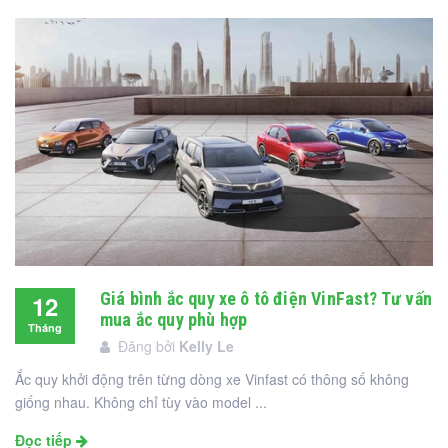
Giá bình ắc quy xe ô tô điện VinFast? Tư vấn
12
mua ắc quy phù hợp
Tháng
Đăng bởi
Kelly Le
12
Ắc quy khởi động trên từng dòng xe Vinfast có thông số không
giống nhau. Không chỉ tùy vào model ...
Đọc tiếp