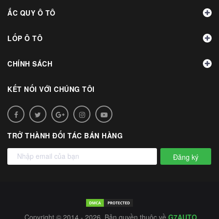
ẮC QUY Ô TÔ
LỐP Ô TÔ
CHÍNH SÁCH
KẾT NỐI VỚI CHÚNG TÔI
TRỞ THÀNH ĐỐI TÁC BÁN HÀNG
Đăng ký
Copyright © 2014 - 2026. Bản quyền thuộc về
G7AUTO