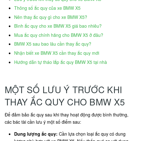
Thông số ắc quy của xe BMW X5
Nên thay ắc quy gì cho xe BMW X5?
Bình ắc quy cho xe BMW X5 giá bao nhiêu?
Mua ắc quy chính hãng cho BMW X5 ở đâu?
BMW X5 sau bao lâu cần thay ắc quy?
Nhận biết xe BMW X5 cần thay ắc quy mới
Hướng dẫn tự tháo lắp ắc quy BMW X5 tại nhà
MỘT SỐ LƯU Ý TRƯỚC KHI
THAY ẮC QUY CHO BMW X5
Để đảm bảo ắc quy sau khi thay hoạt động được bình thường,
các bác tài cần lưu ý một số điểm sau:
Dung lượng ắc quy:
Cần lựa chọn loại ắc quy có dung
lượng phù hợp với xe BMW X5. Nếu thấp quá so với dung