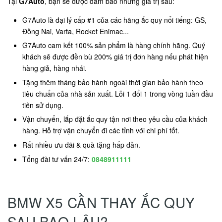
Tại
G7Auto
, bạn sẽ được đảm bảo những giá trị sau:
G7Auto là đại lý cấp #1 của các hãng ắc quy nổi tiếng: GS,
Đồng Nai, Varta, Rocket Enimac...
G7Auto cam kết 100% sản phẩm là hàng chính hãng. Quý
khách sẽ được đền bù 200% giá trị đơn hàng nếu phát hiện
hàng giả, hàng nhái.
Tặng thêm tháng bảo hành ngoài thời gian bảo hành theo
tiêu chuẩn của nhà sản xuất. Lỗi 1 đổi 1 trong vòng tuần đầu
tiên sử dụng.
Vận chuyển, lắp đặt ắc quy tận nơi theo yêu cầu của khách
hàng. Hỗ trợ vận chuyển đi các tỉnh với chi phí tốt.
Rất nhiều ưu đãi & quà tặng hấp dẫn.
Tổng đài tư vấn 24/7:
0848911111
BMW X5 CẦN THAY ẮC QUY
SAU BAO LÂU?