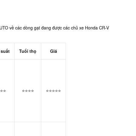
7AUTO về các dòng gạt đang được các chủ xe Honda CR-V
 suất
Tuổi thọ
Giá
⭐⭐
⭐⭐⭐⭐
⭐⭐⭐⭐⭐