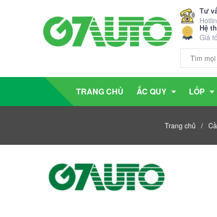
Tư v
Hotli
Hệ t
Giá t
TRANG CHỦ
ẮC QUY
LỐP
Trang chủ
/
Cầ