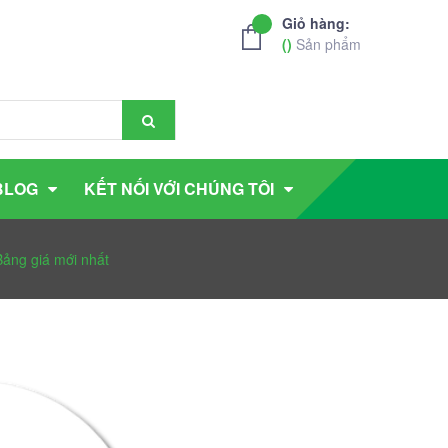
Giỏ hàng:
(
)
Sản phẩm
BLOG
KẾT NỐI VỚI CHÚNG TÔI
ảng giá mới nhất