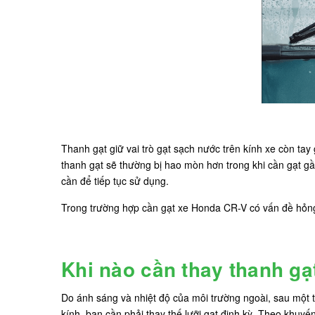
Thanh gạt giữ vai trò gạt sạch nước trên kính xe còn tay
thanh gạt sẽ thường bị hao mòn hơn trong khi cần gạt gần 
cần để tiếp tục sử dụng.
Trong trường hợp cần gạt xe Honda CR-V có vấn đề hỏng
Khi nào cần thay thanh gạ
Do ánh sáng và nhiệt độ của môi trường ngoài, sau một 
kính, bạn cần phải thay thế lưỡi gạt định kỳ. Theo khuy