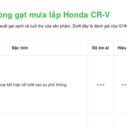
òng gạt mưa lắp Honda CR-V
suất gạt sạch và tuổi thọ của sản phẩm. Dưới đây là đánh giá của G
Đặc tính
Độ êm ái
Hiệu
oại kết hợp với lưỡi cao su phổ thông.
⭐⭐⭐
⭐⭐