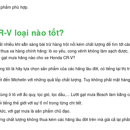
n phẩm phù hợp.
-V loại nào tốt?
 nhiều khi sẵn sàng bài trừ hàng trôi nổi kém chất lượng để tìm tới 
thua xa hàng chính hãng: lò xo yếu, cong vênh không làm sạch được, nh
họn gạt mưa hãng nào cho xe Honda CR-V?
 tôi là hãy lựa chọn sản phẩm của các hãng lâu đời, có tiếng tại thị 
t đến Michelin với những quả lốp chất lượng. Tuy không phải mặt hàn
tùng ô tô với ắc quy, lọc gió, lọc dầu,... Lưỡi gạt mưa Bosch làm bằn
iếng thế giới với sự tỉ mỉ trong từng chi tiết.
Đức, với gạt mưa là sản phẩm chủ đạo.
ưng chất lượng không thua kém các hãng lâu đời trên mà giá cả lại phả