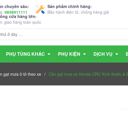
ấn chuyên sâu:
Sản phẩm chính hãng:
ne:
0848911111
Bảo hành điện tử, chống hàng giả
hống cửa hàng lớn:
ốt, giao hàng toàn quốc
PHỤ TÙNG KHÁC
PHỤ KIỆN
DỊCH VỤ
n gạt mưa ô tô theo xe
/
Cần gạt mưa xe Honda CRV: Kích thước & B