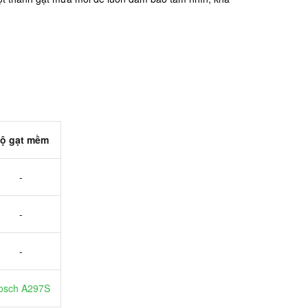
ộ gạt mềm
-
-
-
osch A297S