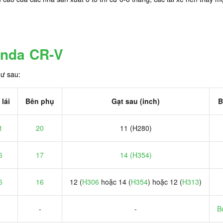
onda CR-V
ư sau:
lái
Bên phụ
Gạt sau (inch)
B
1
20
11 (H280)
6
17
14 (H354)
6
16
12 (
H306
hoặc 14 (
H354
) hoặc 12 (
H313
)
-
-
B