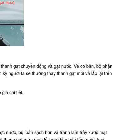
iúp thanh gạt chuyển động và gạt nước. Về cơ bản, bộ phận
 kỳ người ta sẽ thường thay thanh gạt mới và lắp lại trên
giá chi tiết.
ợc nước, bụi bẩn sạch hơn và tránh làm trầy xước mặt
 một thanh gạt mưa mới để luôn đảm bảo tấm nhìn, khả