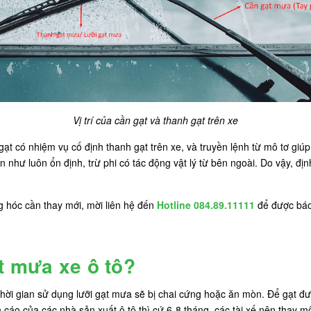
Vị trí của cần gạt và thanh gạt trên xe
 gạt có nhiệm vụ cố định thanh gạt trên xe, và truyền lệnh từ mô tơ g
như luôn ổn định, trừ phi có tác động vật lý từ bên ngoài. Do vậy, định
 hóc cần thay mới, mời liên hệ đến
Hotline 084.89.11111
để được báo 
t mưa xe ô tô?
thời gian sử dụng lưỡi gạt mưa sẽ bị chai cứng hoặc ăn mòn. Để gạt đư
ến cáo của các nhà sản xuất ô tô thì cứ 6-8 tháng, các tài xế nên thay