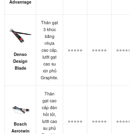
Advantage
Thân gạt
3 khúc
bằng
nhựa
cao cấp,
⭐⭐⭐⭐⭐
⭐⭐⭐⭐⭐
⭐⭐⭐⭐⭐
Denso
lưỡi gạt
Design
cao su
Blade
xịn phủ
Graphite.
Thân
gạt cao
cấp đàn
hồi tốt,
lưỡi cao
⭐⭐⭐⭐⭐
⭐⭐⭐⭐⭐
⭐⭐⭐⭐⭐
Bosch
su phủ
Aerotwin