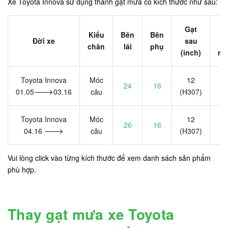
Xe Toyota Innova sử dụng thanh gạt mưa có kích thước như sau:
Gạt
B
Kiểu
Bên
Bên
Đời xe
sau
gạ
chân
lái
phụ
(inch)
m
Toyota Innova
Móc
12
24
16
-
01.05🡒03.16
câu
(H307)
Toyota Innova
Móc
12
26
16
-
04.16 🡒
câu
(H307)
Vui lòng click vào từng kích thước để xem danh sách sản phẩm
phù hợp.
Thay gạt mưa xe Toyota