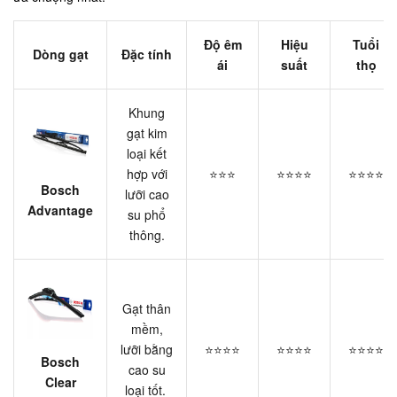
Độ êm
Hiệu
Tuổi
Dòng gạt
Đặc tính
ái
suất
thọ
Khung
gạt kim
loại kết
hợp với
⭐⭐⭐
⭐⭐⭐⭐
⭐⭐⭐⭐
Bosch
lưỡi cao
Advantage
su phổ
thông.
Gạt thân
mềm,
lưỡi bằng
⭐⭐⭐⭐
⭐⭐⭐⭐
⭐⭐⭐⭐
Bosch
cao su
Clear
loại tốt.