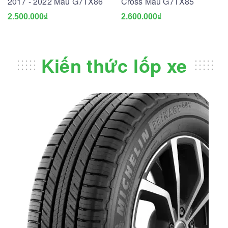
2017 - 2022 Mẫu G7TX86
Cross Mẫu G7TX85
2.500.000₫
2.600.000₫
Kiến thức lốp xe