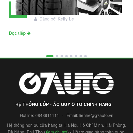
Đánh giá lốp Michelin Primacy SUV:
28
Đáng đầu tư không?
Tháng
Đăng bởi
Kelly Le
11
Đọc tiếp
HỆ THỐNG LỐP - ẮC QUY Ô TÔ CHÍNH HÃNG
Hotline:
0848911111
-
Email:
lienhe@g7auto.vn
Hệ thống hơn 20 cửa hàng tại Hà Nội, Hồ Chí Minh, Hải Phòng,
Đà Nẵng, Phú Thọ (
Xem chi tiết
) - Hỗ trợ giao hàng toàn quốc.