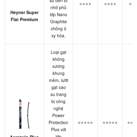
su bền bỉ
⭐⭐⭐⭐
⭐⭐⭐⭐
⭐⭐
nhờ phủ
Heyner Super
lớp Nano
Flat Premium
Graphite
chống ô
xy hóa.
Loại gạt
không
xương
khung
mềm, lưỡi
gạt cao
su trang
bị công
nghệ
Power
Protection
⭐⭐⭐⭐⭐
⭐⭐⭐⭐⭐
⭐⭐⭐
Plus với
lớp