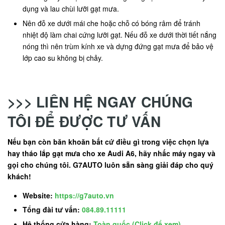
dụng và lau chùi lưỡi gạt mưa.
Nên đỗ xe dưới mái che hoặc chỗ có bóng râm để tránh
nhiệt độ làm chai cứng lưỡi gạt. Nếu đỗ xe dưới thời tiết nắng
nóng thì nên trùm kính xe và dựng đứng gạt mưa để bảo vệ
lớp cao su không bị chảy.
>>> LIÊN HỆ NGAY CHÚNG
TÔI ĐỂ ĐƯỢC TƯ VẤN
Nếu bạn còn băn khoăn bất cứ điều gì trong việc chọn lựa
hay tháo lắp gạt mưa cho xe Audi A6, hãy nhấc máy ngay và
gọi cho chúng tôi. G7AUTO luôn sẵn sàng giải đáp cho quý
khách!
Website:
https://g7auto.vn
Tổng đài tư vấn:
084.89.11111
Hệ thống cửa hàng:
Toàn quốc (Click để xem)