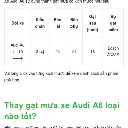
Xe Audi A6 sử dụng thanh gạt mưa có kích thước như sau:
Gạt
Bộ
Kiểu
Bên
Bên
Đời xe
sau
gạt
chân
lái
phụ
(inch)
mềm
Audi A6
Bosch
11.10
3 [4]
26
21
16
A638S
🡒
Vui lòng click vào từng kích thước để xem danh sách sản phẩm
phù hợp.
Thay gạt mưa xe Audi A6 loại
nào tốt?
Hiện nay, người mua hàng đã lựa chọn thông minh hơn rất nhiều