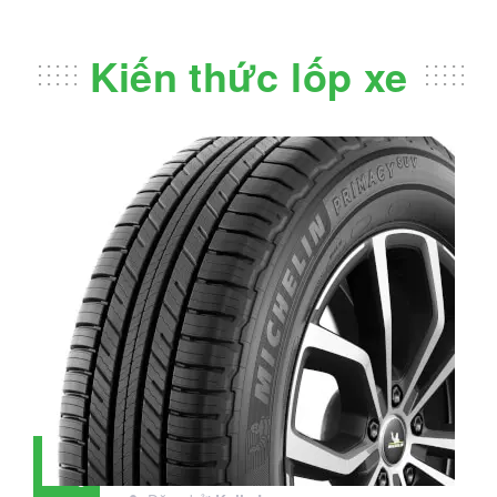
Kiến thức lốp xe
Đánh giá lốp Michelin Primacy SUV:
28
Đáng đầu tư không?
Tháng