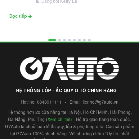
Đăng bởi
Kelly Le
11
Đọc tiếp
HỆ THỐNG LỐP - ẮC QUY Ô TÔ CHÍNH HÃNG
Hotline:
0848911111
-
Email:
lienhe@g7auto.vn
Hệ thống hơn 20 cửa hàng tại Hà Nội, Hồ Chí Minh, Hải Phòng,
Đà Nẵng, Phú Thọ (
Xem chi tiết
) - Hỗ trợ giao hàng toàn quốc.
G7Auto là chuỗi bán lẻ ắc quy, lốp & phụ tùng ô tô. Các sản phẩm
tại G7Auto 100% chính hãng. Với phương châm “Uy tín, chất