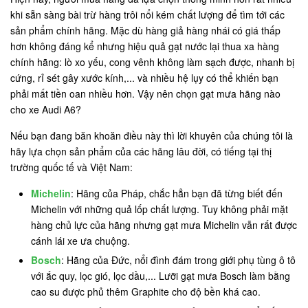
khi sẵn sàng bài trừ hàng trôi nổi kém chất lượng để tìm tới các
sản phẩm chính hãng. Mặc dù hàng giả hàng nhái có giá thấp
hơn không đáng kể nhưng hiệu quả gạt nước lại thua xa hàng
chính hãng: lò xo yếu, cong vênh không làm sạch được, nhanh bị
cứng, rỉ sét gây xước kính,... và nhiều hệ lụy có thể khiến bạn
phải mất tiền oan nhiều hơn. Vậy nên chọn gạt mưa hãng nào
cho xe Audi A6?
Nếu bạn đang băn khoăn điều này thì lời khuyên của chúng tôi là
hãy lựa chọn sản phẩm của các hãng lâu đời, có tiếng tại thị
trường quốc tế và Việt Nam:
Michelin
: Hãng của Pháp, chắc hẳn bạn đã từng biết đến
Michelin với những quả lốp chất lượng. Tuy không phải mặt
hàng chủ lực của hãng nhưng gạt mưa Michelin vẫn rất được
cánh lái xe ưa chuộng.
Bosch
: Hãng của Đức, nổi đình đám trong giới phụ tùng ô tô
với ắc quy, lọc gió, lọc dầu,... Lưỡi gạt mưa Bosch làm bằng
cao su được phủ thêm Graphite cho độ bền khá cao.