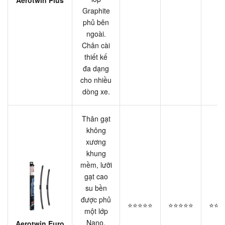
Aerotwin Plus
Graphite
phủ bên
ngoài.
Chân cài
thiết kế
đa dạng
cho nhiều
dòng xe.
Thân gạt
không
xương
khung
mềm, lưỡi
gạt cao
su bền
được phủ
⭐⭐⭐⭐⭐
⭐⭐⭐⭐⭐
⭐⭐⭐
một lớp
Nano.
Aerotwin Euro