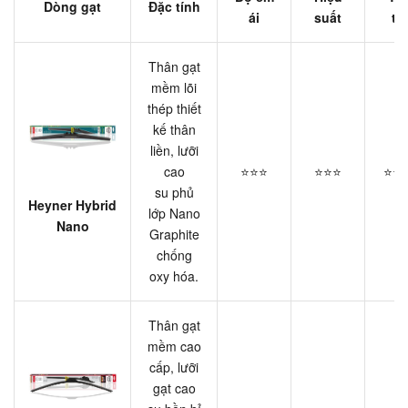
Dòng gạt
Đặc tính
ái
suất
th
Thân gạt
mềm lõi
thép thiết
kế thân
liền, lưỡi
cao
⭐⭐⭐
⭐⭐⭐
⭐⭐
su phủ
Heyner Hybrid
lớp Nano
Nano
Graphite
chống
oxy hóa.
Thân gạt
mềm cao
cấp, lưỡi
gạt cao