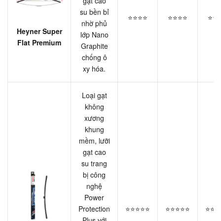
gạt cao
su bền bỉ
⭐⭐⭐⭐
⭐⭐⭐⭐
⭐⭐
nhờ phủ
Heyner Super
lớp Nano
Flat Premium
Graphite
chống ô
xy hóa.
Loại gạt
không
xương
khung
mềm, lưỡi
gạt cao
su trang
bị công
nghệ
Power
Protection
⭐⭐⭐⭐⭐
⭐⭐⭐⭐⭐
⭐⭐⭐
Plus với