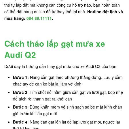
thể tự lắp đặt mà không cần công cụ hỗ trợ nào, bạn hoàn toàn
có thể đặt hàng online để tự thay thế tại nhà.
Hotline đặt lịch và
mua hàng:
084.89.11111
.
Cách tháo lắp gạt mưa xe
Audi Q2
Dưới đây là hướng dẫn thay gạt mưa cho xe Audi Q2 của bạn:
Bước 1:
Nâng cần gạt theo phương thẳng đứng. Lưu ý cầm
chắc tay để cần ko bật lại làm vỡ kính
Bước 2
: Tìm chốt nối nằm giữa cần gạt và lưỡi gạt, bóp nhẹ
để tách rời thanh gạt ra khỏi cần
Bước 3
: Dùng khăn mềm vệ sinh sạch sẽ bề mặt kính chắn
gió trước khi lắp gạt mới
Bước 4
: Nâng cần gạt lên lại để lắp lưỡi gạt mới, ngược lại
thứ tự lúc tháo