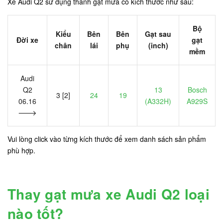
Xe Audi Q2 sử dụng thanh gạt mưa có kích thước như sau:
Bộ
Kiểu
Bên
Bên
Gạt sau
Đời xe
gạt
chân
lái
phụ
(inch)
mềm
Audi
Q2
13
Bosch
3 [2]
24
19
06.16
(A332H)
A929S
🡒
Vui lòng click vào từng kích thước để xem danh sách sản phẩm
phù hợp.
Thay gạt mưa xe Audi Q2 loại
nào tốt?