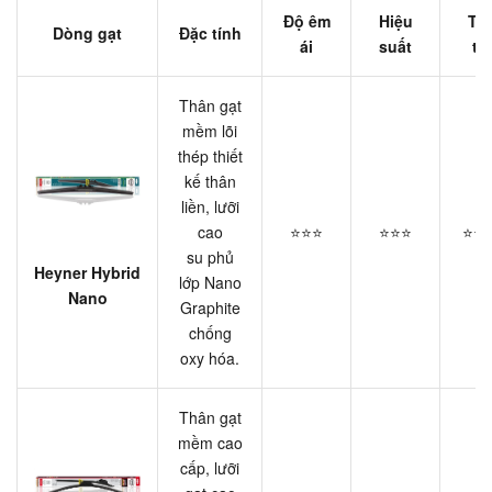
Độ êm
Hiệu
Tu
Dòng gạt
Đặc tính
ái
suất
th
Thân gạt
mềm lõi
thép thiết
kế thân
liền, lưỡi
cao
⭐⭐⭐
⭐⭐⭐
⭐⭐
su phủ
Heyner Hybrid
lớp Nano
Nano
Graphite
chống
oxy hóa.
Thân gạt
mềm cao
cấp, lưỡi