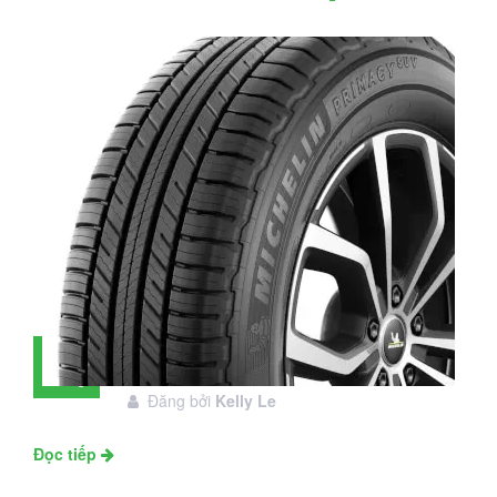
Đánh giá lốp Michelin Primacy SUV:
28
Đáng đầu tư không?
Tháng
Đăng bởi
Kelly Le
11
Đọc tiếp