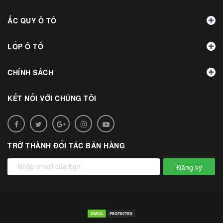
ẮC QUY Ô TÔ
LỐP Ô TÔ
CHÍNH SÁCH
KẾT NỐI VỚI CHÚNG TÔI
TRỞ THÀNH ĐỐI TÁC BÁN HÀNG
Đăng ký