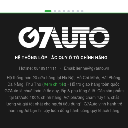
HỆ THỐNG LỐP - ẮC QUY Ô TÔ CHÍNH HÃNG
Hotline:
0848911111
-
Email:
lienhe@g7auto.vn
Hệ thống hơn 20 cửa hàng tại Hà Nội, Hồ Chí Minh, Hải Phòng,
Đà Nẵng, Phú Thọ (
Xem chi tiết
) - Hỗ trợ giao hàng toàn quốc.
G7Auto là chuỗi bán lẻ ắc quy, lốp & phụ tùng ô tô. Các sản phẩm
tại G7Auto 100% chính hãng. Với phương châm “Uy tín, chất
lượng và giá tốt nhất cho người tiêu dùng”, G7Auto vinh hạnh trở
thành người bạn tin cậy luôn đồng hành cùng quý khách hàng.