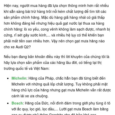
Hiện nay, người mua hàng đã lựa chọn thông minh hơn rất nhiều
khi sẵn sàng bài trừ hàng trôi nổi kém chất lượng để tìm tới các
sản phẩm chính hãng. Mặc dù hàng giả hàng nhái có giá thấp
hơn không đáng kể nhưng hiệu quả gạt nước lại thua xa hàng
chính hãng: lò xo yếu, cong vênh không làm sạch được, nhanh bị
cứng, rỉ sét gây xước kính,... và nhiều hệ lụy có thể khiến bạn
phải mất tiền oan nhiều hơn. Vậy nên chọn gạt mưa hãng nào
cho xe Audi Q2?
Nếu bạn đang băn khoăn điều này thì lời khuyên của chúng tôi là
hãy lựa chọn sản phẩm của các hãng lâu đời, có tiếng tại thị
trường quốc tế và Việt Nam:
Michelin
: Hãng của Pháp, chắc hẳn bạn đã từng biết đến
Michelin với những quả lốp chất lượng. Tuy không phải mặt
hàng chủ lực của hãng nhưng gạt mưa Michelin vẫn rất được
cánh lái xe ưa chuộng.
Bosch
: Hãng của Đức, nổi đình đám trong giới phụ tùng ô tô
với ắc quy, lọc gió, lọc dầu,... Lưỡi gạt mưa Bosch làm bằng
cao su được phủ thêm Graphite cho độ bền khá cao.