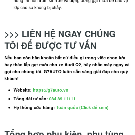
nóng thì nên trùm kính xe và dựng đứng gạt mưa để bảo vệ
lớp cao su không bị chảy.
>>> LIÊN HỆ NGAY CHÚNG
TÔI ĐỂ ĐƯỢC TƯ VẤN
Nếu bạn còn băn khoăn bất cứ điều gì trong việc chọn lựa
hay tháo lắp gạt mưa cho xe Audi Q2, hãy nhấc máy ngay và
gọi cho chúng tôi. G7AUTO luôn sẵn sàng giải đáp cho quý
khách!
Website:
https://g7auto.vn
Tổng đài tư vấn:
084.89.11111
Hệ thống cửa hàng:
Toàn quốc (Click để xem)
Tổng hợp phụ kiện, phụ tùng,