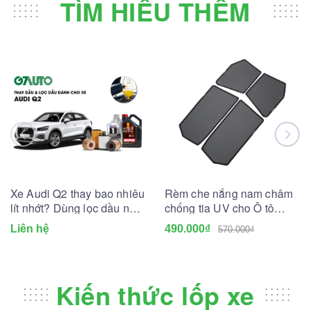
TÌM HIỂU THÊM
Xe Audi Q2 thay bao nhiêu
Rèm che nắng nam châm
lít nhớt? Dùng lọc dầu nhớt
chống tia UV cho Ô tô
nào?
(May đo theo xe)
Liên hệ
490.000₫
570.000₫
Kiến thức lốp xe