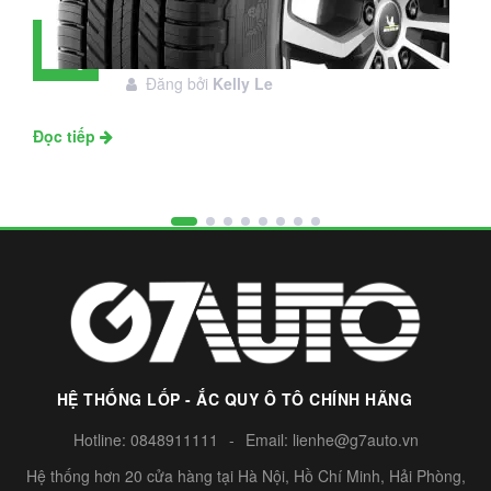
Đánh giá lốp Michelin Primacy SUV:
28
Đáng đầu tư không?
Tháng
Đăng bởi
Kelly Le
11
Đọc tiếp
HỆ THỐNG LỐP - ẮC QUY Ô TÔ CHÍNH HÃNG
Hotline:
0848911111
-
Email:
lienhe@g7auto.vn
Hệ thống hơn 20 cửa hàng tại Hà Nội, Hồ Chí Minh, Hải Phòng,