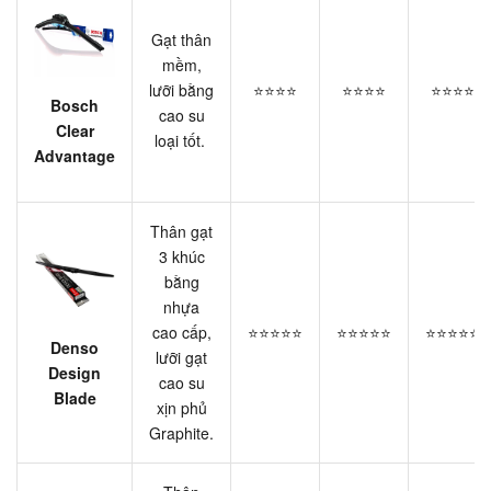
Gạt thân
mềm,
lưỡi bằng
⭐⭐⭐⭐
⭐⭐⭐⭐
⭐⭐⭐⭐
Bosch
cao su
Clear
loại tốt.
Advantage
Thân gạt
3 khúc
bằng
nhựa
cao cấp,
⭐⭐⭐⭐⭐
⭐⭐⭐⭐⭐
⭐⭐⭐⭐⭐
Denso
lưỡi gạt
Design
cao su
Blade
xịn phủ
Graphite.