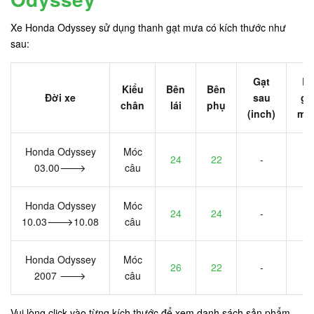
Xe Honda Odyssey sử dụng thanh gạt mưa có kích thước như
sau:
Gạt
B
Kiểu
Bên
Bên
Đời xe
sau
gạ
chân
lái
phụ
(inch)
mề
Honda Odyssey
Móc
24
22
-
-
03.00🡒
câu
Honda Odyssey
Móc
24
24
-
-
10.03🡒10.08
câu
Honda Odyssey
Móc
26
22
-
-
2007 🡒
câu
Vui lòng click vào từng kích thước để xem danh sách sản phẩm