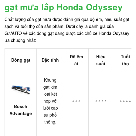
gạt mưa lắp Honda Odyssey
Chất lượng của gạt mưa được đánh giá qua độ êm, hiệu suất gạt
sạch và tuổi thọ của sản phẩm. Dưới đây là đánh giá của
G7AUTO về các dòng gạt đang được các chủ xe Honda Odyssey
ưa chuộng nhất:
Độ êm
Hiệu
Tuổi
Dòng gạt
Đặc tính
ái
suất
thọ
Khung
gạt kim
loại kết
hợp với
⭐⭐⭐
⭐⭐⭐⭐
⭐⭐⭐⭐
Bosch
lưỡi cao
Advantage
su phổ
thông.