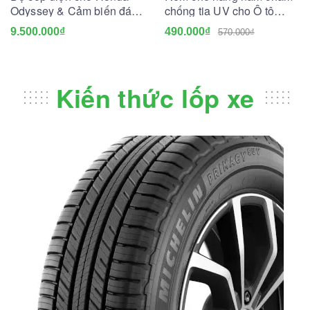
Odyssey & Cảm biến đá
chống tia UV cho Ô tô
cốp
(May đo theo xe)
9.500.000₫
490.000₫
570.000₫
Kiến thức lốp xe