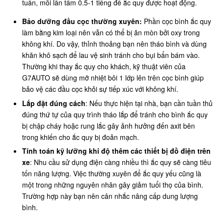
tuần, mỗi lần tầm 0.5-1 tiếng để ắc quy được hoạt động.
Bảo dưỡng đầu cọc thường xuyên:
Phần cọc bình ắc quy
làm bằng kim loại nên vẫn có thể bị ăn mòn bởi oxy trong
không khí. Do vậy, thỉnh thoảng bạn nên tháo bình và dùng
khăn khô sạch để lau vệ sinh tránh cho bụi bẩn bám vào.
Thường khi thay ắc quy cho khách, kỹ thuật viên của
G7AUTO sẽ dùng mỡ nhiệt bôi 1 lớp lên trên cọc bình giúp
bảo vệ các đầu cọc khỏi sự tiếp xúc với không khí.
Lắp đặt đúng cách
: Nếu thực hiện tại nhà, bạn cần tuần thủ
đúng thứ tự của quy trình tháo lắp để tránh cho bình ắc quy
bị chập cháy hoặc rung lắc gây ảnh hưởng đến axit bên
trong khiến cho ắc quy bị đoản mạch.
Tính toán kỹ lưỡng khi độ thêm các thiết bị đồ điện trên
xe
: Nhu cầu sử dụng điện càng nhiều thì ắc quy sẽ càng tiêu
tốn năng lượng. Việc thường xuyên để ắc quy yếu cũng là
một trong những nguyên nhân gây giảm tuổi thọ của bình.
Trường hợp này bạn nên cân nhắc nâng cấp dung lượng
bình.