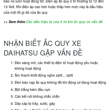
bảo nó luôn hoạt động tốt. Điện áp ắc quy ô tô thường từ 12 đến
13 Volt. Khi điện áp cao hơn hoặc thấp hơn mức này là dấu hiệu
của một lỗi gì đó của ắc quy.
>> Xem thêm
Các dấu hiệu lạ của ô tô khi ắc quy có vấn đề
NHẬN BIẾT ẮC QUY XE
DAIHATSU GẶP VẤN ĐỀ
Đèn sáng mờ, các thiết bị điện tử hoạt động yếu hoặc
không hoạt động
Âm thanh khởi động nghe zẹttt... zẹttt
Đèn báo nạp ắc quy không tắt khi động cơ đang hoạt động
Bột trắng bám đầu cực
Các kết nối không chắc chắn
Dây cáp bị trầy, xước, gãy