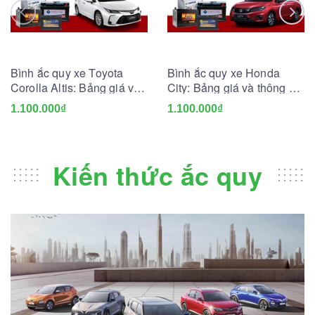
Bình ắc quy xe Toyota
Bình ắc quy xe Honda
Corolla Altis: Bảng giá và
City: Bảng giá và thông số
thông số kỹ thuật
kỹ thuật
1.100.000₫
1.100.000₫
Kiến thức ắc quy