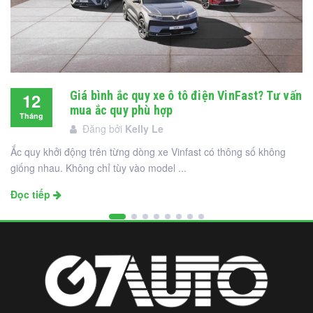
Giá bình ắc quy xe ô tô điện VinFast? Tư vấn
12
mua ắc quy phù hợp
Tháng
Đăng bởi
Kelly Le
12
Ắc quy khởi động trên từng dòng xe Vinfast có thông số không
giống nhau. Không chỉ tùy vào model ...
Đọc tiếp