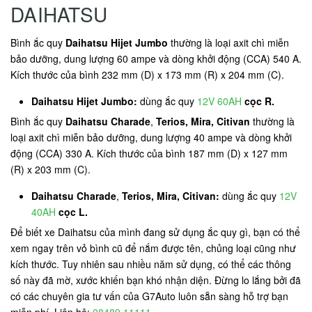
DAIHATSU
Bình ắc quy
Daihatsu Hijet Jumbo
thường là loại axit chì miễn
bảo dưỡng, dung lượng 60 ampe và dòng khởi động (CCA) 540 A.
Kích thước của bình 232 mm (D) x 173 mm (R) x 204 mm (C).
Daihatsu Hijet Jumbo:
dùng ắc quy
12V 60AH
cọc R.
Bình ắc quy
Daihatsu Charade
,
Terios, Mira, Citivan
thường là
loại axit chì miễn bảo dưỡng, dung lượng 40 ampe và dòng khởi
động (CCA) 330 A. Kích thước của bình 187 mm (D) x 127 mm
(R) x 203 mm (C).
Daihatsu Charade
,
Terios, Mira, Citivan:
dùng ắc quy
12V
40AH
cọc L.
Để biết xe Daihatsu của mình đang sử dụng ắc quy gì, bạn có thể
xem ngay trên vỏ bình cũ để nắm được tên, chủng loại cũng như
kích thước. Tuy nhiên sau nhiều năm sử dụng, có thể các thông
số này đã mờ, xước khiến bạn khó nhận diện. Đừng lo lắng bởi đã
có các chuyên gia tư vấn của G7Auto luôn sẵn sàng hỗ trợ bạn
miễn phí. Liên hệ:
08489.11111