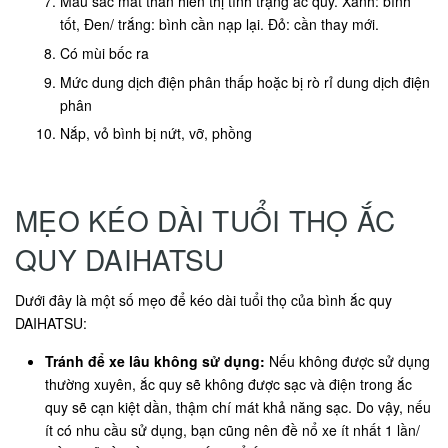
Màu sắc mắt thần hiển thị tình trạng ắc quy. Xanh: bình
tốt, Đen/ trắng: bình cần nạp lại. Đỏ: cần thay mới.
Có mùi bốc ra
Mức dung dịch điện phân thấp hoặc bị rò rỉ dung dịch điện
phân
Nắp, vỏ bình bị nứt, vỡ, phồng
MẸO KÉO DÀI TUỔI THỌ ẮC
QUY DAIHATSU
Dưới đây là một số mẹo để kéo dài tuổi thọ của bình ắc quy
DAIHATSU:
Tránh để xe lâu không sử dụng:
Nếu không được sử dụng
thường xuyên, ắc quy sẽ không được sạc và điện trong ắc
quy sẽ cạn kiệt dần, thậm chí mát khả năng sạc. Do vậy, nếu
ít có nhu cầu sử dụng, bạn cũng nên đề nổ xe ít nhất 1 lần/