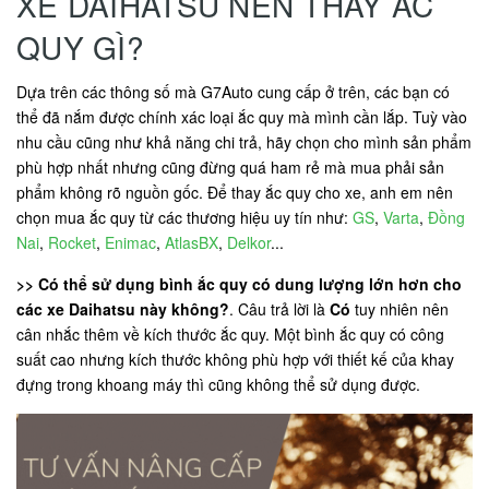
XE DAIHATSU NÊN THAY ẮC
QUY GÌ?
Dựa trên các thông số mà G7Auto cung cấp ở trên, các bạn có
thể đã nắm được chính xác loại ắc quy mà mình cần lắp. Tuỳ vào
nhu cầu cũng như khả năng chi trả, hãy chọn cho mình sản phẩm
phù hợp nhất nhưng cũng đừng quá ham rẻ mà mua phải sản
phẩm không rõ nguồn gốc. Để thay ắc quy cho xe, anh em nên
chọn mua ắc quy từ các thương hiệu uy tín như:
GS
,
Varta
,
Đồng
Nai
,
Rocket
,
Enimac
,
AtlasBX
,
Delkor
...
>> Có thể sử dụng bình ắc quy có dung lượng lớn hơn cho
các xe Daihatsu này không?
. Câu trả lời là
Có
tuy nhiên nên
cân nhắc thêm về kích thước ắc quy. Một bình ắc quy có công
suất cao nhưng kích thước không phù hợp với thiết kế của khay
đựng trong khoang máy thì cũng không thể sử dụng được.