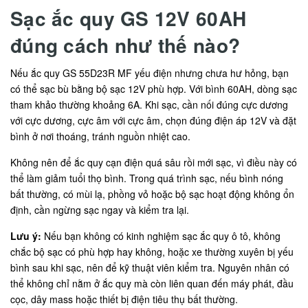
Sạc ắc quy GS 12V 60AH
đúng cách như thế nào?
Nếu ắc quy GS 55D23R MF yếu điện nhưng chưa hư hỏng, bạn
có thể sạc bù bằng bộ sạc 12V phù hợp. Với bình 60AH, dòng sạc
tham khảo thường khoảng 6A. Khi sạc, cần nối đúng cực dương
với cực dương, cực âm với cực âm, chọn đúng điện áp 12V và đặt
bình ở nơi thoáng, tránh nguồn nhiệt cao.
Không nên để ắc quy cạn điện quá sâu rồi mới sạc, vì điều này có
thể làm giảm tuổi thọ bình. Trong quá trình sạc, nếu bình nóng
bất thường, có mùi lạ, phồng vỏ hoặc bộ sạc hoạt động không ổn
định, cần ngừng sạc ngay và kiểm tra lại.
Lưu ý:
Nếu bạn không có kinh nghiệm sạc ắc quy ô tô, không
chắc bộ sạc có phù hợp hay không, hoặc xe thường xuyên bị yếu
bình sau khi sạc, nên để kỹ thuật viên kiểm tra. Nguyên nhân có
thể không chỉ nằm ở ắc quy mà còn liên quan đến máy phát, đầu
cọc, dây mass hoặc thiết bị điện tiêu thụ bất thường.