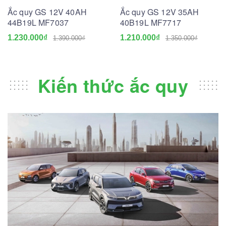
Ắc quy GS 12V 40AH
Ắc quy GS 12V 35AH
44B19L MF7037
40B19L MF7717
1.230.000₫
1.210.000₫
1.390.000₫
1.350.000₫
Kiến thức ắc quy