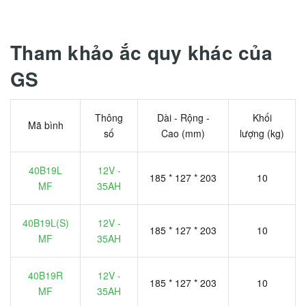
Tham khảo ắc quy khác của
GS
Thông
Dài - Rộng -
Khối
Mã bình
số
Cao (mm)
lượng (kg)
40B19L
12V -
185 * 127 * 203
10
MF
35AH
40B19L(S)
12V -
185 * 127 * 203
10
MF
35AH
40B19R
12V -
185 * 127 * 203
10
MF
35AH