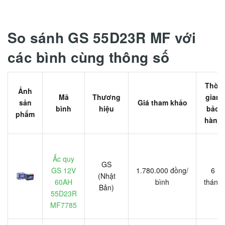
So sánh GS 55D23R MF với
các bình cùng thông số
Thời
Ảnh
Mã
Thương
gian
sản
Giá tham khảo
bình
hiệu
bảo
phẩm
hành
Ắc quy
GS
GS 12V
1.780.000 đồng/
6
(Nhật
60AH
bình
tháng
Bản)
55D23R
MF7785