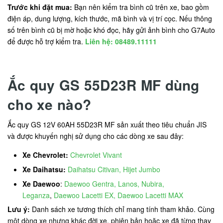
Trước khi đặt mua:
Bạn nên kiểm tra bình cũ trên xe, bao gồm
điện áp, dung lượng, kích thước, mã bình và vị trí cọc. Nếu thông
số trên bình cũ bị mờ hoặc khó đọc, hãy gửi ảnh bình cho G7Auto
để được hỗ trợ kiểm tra.
Liên hệ: 08489.11111
Ắc quy GS 55D23R MF dùng
cho xe nào?
Ắc quy GS 12V 60AH 55D23R MF sản xuất theo tiêu chuẩn JIS
và được khuyến nghị sử dụng cho các dòng xe sau đây:
Xe Chevrolet:
Chevrolet Vivant
Xe Daihatsu:
Daihatsu Citivan, Hijet Jumbo
Xe Daewoo
:
Daewoo Gentra, Lanos, Nubira,
Leganza
,
Daewoo Lacetti EX, Daewoo Lacetti MAX
Lưu ý:
Danh sách xe tương thích chỉ mang tính tham khảo. Cùng
một dòng xe nhưng khác đời xe, phiên bản hoặc xe đã từng thay