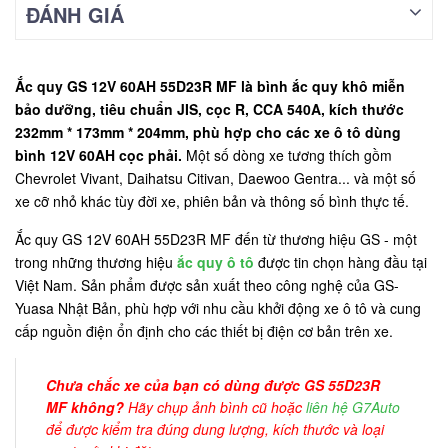
ĐÁNH GIÁ
Ắc quy GS 12V 60AH 55D23R MF là bình ắc quy khô miễn
bảo dưỡng, tiêu chuẩn JIS, cọc R, CCA 540A, kích thước
232mm * 173mm * 204mm, phù hợp cho các xe ô tô dùng
bình 12V 60AH cọc phải.
Một số dòng xe tương thích gồm
Chevrolet Vivant, Daihatsu Citivan, Daewoo Gentra... và một số
xe cỡ nhỏ khác tùy đời xe, phiên bản và thông số bình thực tế.
Ắc quy GS 12V 60AH 55D23R MF đến từ thương hiệu GS - một
trong những thương hiệu
ắc quy ô tô
được tin chọn hàng đầu tại
Việt Nam. Sản phẩm được sản xuất theo công nghệ của GS-
Yuasa Nhật Bản, phù hợp với nhu cầu khởi động xe ô tô và cung
cấp nguồn điện ổn định cho các thiết bị điện cơ bản trên xe.
Chưa chắc xe của bạn có dùng được GS 55D23R
MF không?
Hãy chụp ảnh bình cũ hoặc
liên hệ G7Auto
để được kiểm tra đúng dung lượng, kích thước và loại