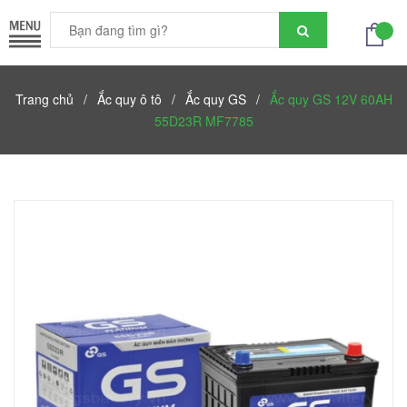
Trang chủ
/
Ắc quy ô tô
/
Ắc quy GS
/
Ắc quy GS 12V 60AH
55D23R MF7785