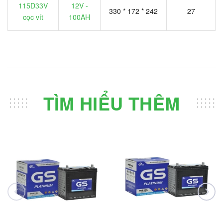
115D33V
12V -
330 * 172 * 242
27
cọc vít
100AH
TÌM HIỂU THÊM