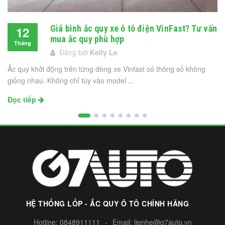
Giá bình ắc quy xe ô tô điện VinFast? Tư vấn
12
mua ắc quy phù hợp
Tháng
Đăng bởi
Kelly Le
12
Ắc quy khởi động trên từng dòng xe Vinfast có thông số không
giống nhau. Không chỉ tùy vào model ...
Đọc tiếp
HỆ THỐNG LỐP - ẮC QUY Ô TÔ CHÍNH HÃNG
Hotline:
0848911111
-
Email:
lienhe@g7auto.vn