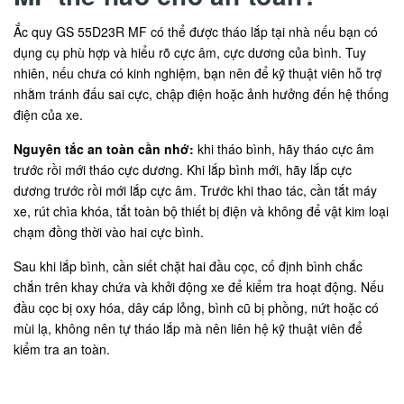
Ắc quy GS 55D23R MF có thể được tháo lắp tại nhà nếu bạn có
dụng cụ phù hợp và hiểu rõ cực âm, cực dương của bình. Tuy
nhiên, nếu chưa có kinh nghiệm, bạn nên để kỹ thuật viên hỗ trợ
nhằm tránh đấu sai cực, chập điện hoặc ảnh hưởng đến hệ thống
điện của xe.
Nguyên tắc an toàn cần nhớ:
khi tháo bình, hãy tháo cực âm
trước rồi mới tháo cực dương. Khi lắp bình mới, hãy lắp cực
dương trước rồi mới lắp cực âm. Trước khi thao tác, cần tắt máy
xe, rút chìa khóa, tắt toàn bộ thiết bị điện và không để vật kim loại
chạm đồng thời vào hai cực bình.
Sau khi lắp bình, cần siết chặt hai đầu cọc, cố định bình chắc
chắn trên khay chứa và khởi động xe để kiểm tra hoạt động. Nếu
đầu cọc bị oxy hóa, dây cáp lỏng, bình cũ bị phồng, nứt hoặc có
mùi lạ, không nên tự tháo lắp mà nên liên hệ kỹ thuật viên để
kiểm tra an toàn.