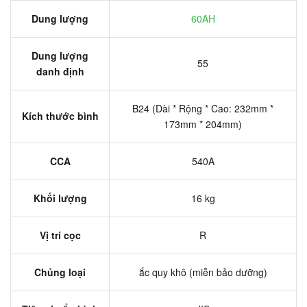
Dung lượng
60AH
Dung lượng
55
danh định
B24 (Dài * Rộng * Cao: 232mm *
Kích thước bình
173mm * 204mm)
CCA
540A
Khối lượng
16 kg
Vị trí cọc
R
Chủng loại
ắc quy khô (miễn bảo dưỡng)