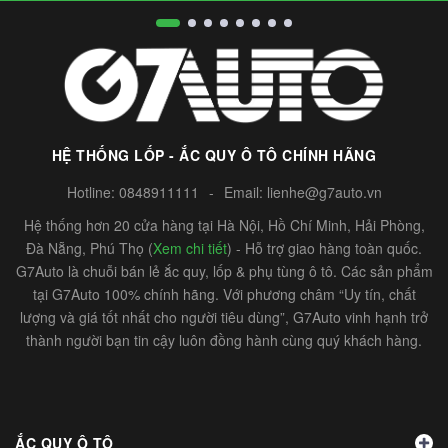
HỆ THỐNG LỐP - ẮC QUY Ô TÔ CHÍNH HÃNG
Hotline:
0848911111
-
Email:
lienhe@g7auto.vn
Hệ thống hơn 20 cửa hàng tại Hà Nội, Hồ Chí Minh, Hải Phòng,
Đà Nẵng, Phú Thọ (
Xem chi tiết
) - Hỗ trợ giao hàng toàn quốc.
G7Auto là chuỗi bán lẻ ắc quy, lốp & phụ tùng ô tô. Các sản phẩm
tại G7Auto 100% chính hãng. Với phương châm “Uy tín, chất
lượng và giá tốt nhất cho người tiêu dùng”, G7Auto vinh hạnh trở
thành người bạn tin cậy luôn đồng hành cùng quý khách hàng.
ẮC QUY Ô TÔ