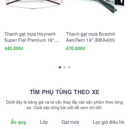
Thanh gạt mưa Heyner®
Thanh gạt mưa Bosch®
Super Flat Premium 16"
AeroTwin 16" (BBA400)
(HSF16)
440.000₫
470.000₫
TÌM PHỤ TÙNG THEO XE
Dưới đây là bảng giá và tư vấn thay lắp các sản phẩm theo từng
xe. Click vào từng bài viết để xem chi tiết:
Ắc quy
Lốp
Gạt mưa
Lọc gió điều hòa