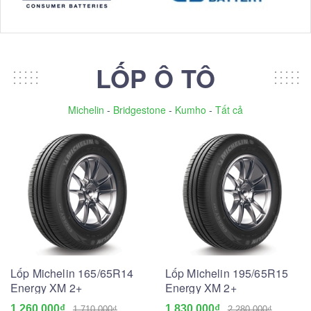
LỐP Ô TÔ
Michelin
-
Bridgestone
-
Kumho
-
Tất cả
Lốp Michelin 165/65R14
Lốp Michelin 195/65R15
Energy XM 2+
Energy XM 2+
1.260.000₫
1.830.000₫
1.710.000₫
2.280.000₫