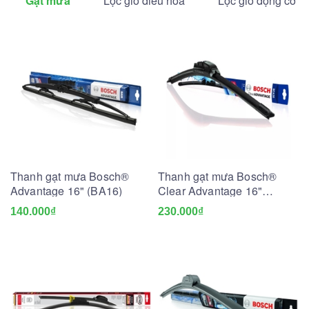
Gạt mưa
Lọc gió điều hòa
Lọc gió động cơ
Thanh gạt mưa Bosch®
Thanh gạt mưa Bosch®
Advantage 16" (BA16)
Clear Advantage 16"
(BCA16)
140.000₫
230.000₫