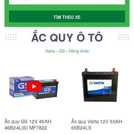
TÌM THEO XE
ẮC QUY Ô TÔ
Varta
-
GS
-
Hãng khác
Ắc quy GS 12V 45AH
Ắc quy Varta 12V 50AH
46B24L(S) MF7822
65B24LS