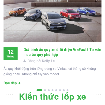
Giá bình ắc quy xe ô tô điện VinFast? Tư vấn
12
mua ắc quy phù hợp
Tháng
Đăng bởi
Kelly Le
12
Ắc quy khởi động trên từng dòng xe Vinfast có thông số không
giống nhau. Không chỉ tùy vào model ...
Đọc tiếp
Kiến thức lốp xe