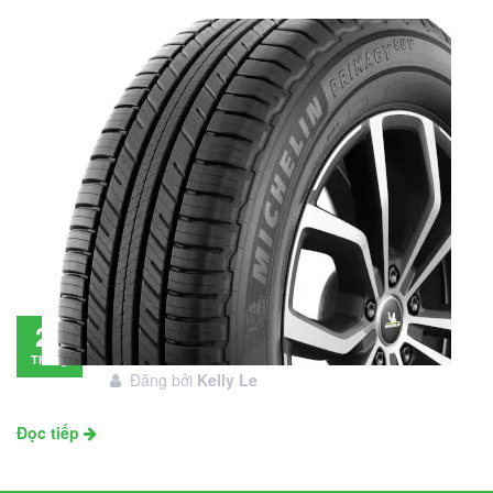
Đánh giá lốp Michelin Primacy SUV: Đáng
28
đầu tư không?
Tháng
Đăng bởi
Kelly Le
11
Đọc tiếp