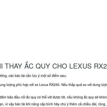
I THAY ẮC QUY CHO LEXUS RX2
ờng, các bác tài cần lưu ý một số điểm sau:
dung lượng phù hợp với xe Lexus RX250. Nếu thấp quá so với dung lượn
ể đảm bảo đầu nối ắc quy có thể với được tới, nếu không ắc quy sẽ khô
n, vì vậy bác tài khi nâng cấp bình hãy chú ý thêm cả chiều dài, rộng