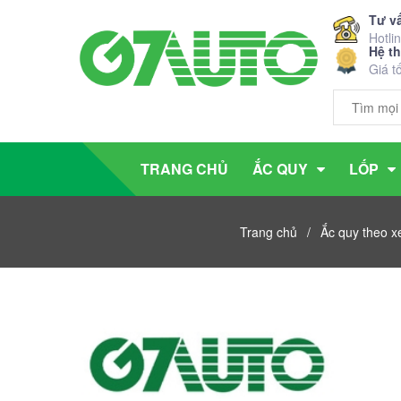
Tư v
Hotli
Hệ t
Giá t
TRANG CHỦ
ẮC QUY
LỐP
Trang chủ
/
Ắc quy theo x