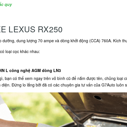
ắc quy
E LEXUS RX250
bảo dưỡng, dung lượng 70 ampe và dòng khởi động (CCA) 760A. Kích 
có loại cọc khác nhau:
DIN L công nghệ AGM dòng LN3
ì, bạn có thể xem ngay trên vỏ bình cũ để nắm được tên, chủng loại 
 diện. Đừng lo lắng bởi đã có các chuyên gia tư vấn của G7Auto luôn s