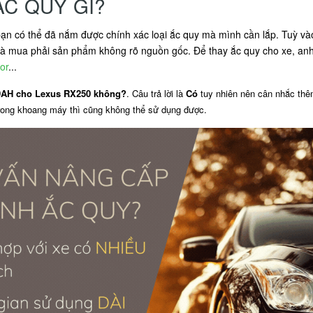
ẮC QUY GÌ?
ạn có thể đã nắm được chính xác loại ắc quy mà mình cần lắp. Tuỳ và
mua phải sản phẩm không rõ nguồn gốc. Để thay ắc quy cho xe, anh 
or
...
70AH cho Lexus RX250 không?
. Câu trả lời là
Có
tuy nhiên nên cân nhắc thê
trong khoang máy thì cũng không thể sử dụng được.