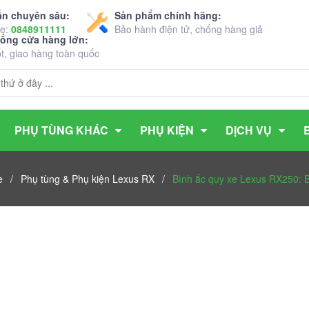
ấn chuyên sâu:
Sản phẩm chính hãng:
ne:
0848911111
Bảo hành điện tử, chống hàng giả
hống cửa hàng lớn:
ốt, giao hàng toàn quốc
PHỤ TÙNG KHÁC
PHỤ KIỆN
DỊCH VỤ
e
/
Phụ tùng & Phụ kiện Lexus RX
/
Bình ắc quy xe Lexus RX250: B