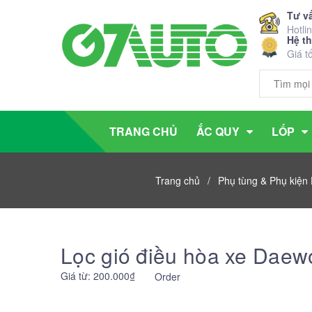
Tư v
Hotli
Hệ t
Giá t
TRANG CHỦ
ẮC QUY
LỐP
Trang chủ
/
Phụ tùng & Phụ kiện
Lọc gió điều hòa xe Daew
Giá từ: 200.000₫
Order