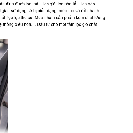
định được lọc thật - lọc giả, lọc nào tốt - lọc nào
ời gian sử dụng sẽ bị biến dạng, méo mó và rất nhanh
 chất liệu lọc thô sơ. Mua nhầm sản phẩm kém chất lượng
ệ thống điều hòa,... Đầu tư cho một tấm lọc gió chất