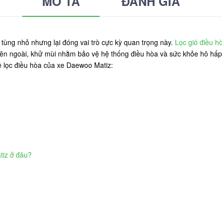
MÔ TẢ
ĐÁNH GIÁ
tùng nhỏ nhưng lại đóng vai trò cực kỳ quan trọng này.
Lọc gió điều hò
 bên ngoài, khử mùi nhằm bảo vệ hệ thống điều hòa và sức khỏe hô hấp 
về lọc điều hòa của xe Daewoo Matiz:
tiz ở đâu?