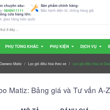
ấn chuyên sâu:
Sản phẩm chính hãng:
ne:
0848911111
Bảo hành điện tử, chống hàng giả
hống cửa hàng lớn:
ốt, giao hàng toàn quốc
PHỤ TÙNG KHÁC
PHỤ KIỆN
DỊCH VỤ
 Daewoo Matiz
/
Lọc gió điều hòa theo xe
/
Lọc gió điều hòa xe Da
oo Matiz: Bảng giá và Tư vấn A-