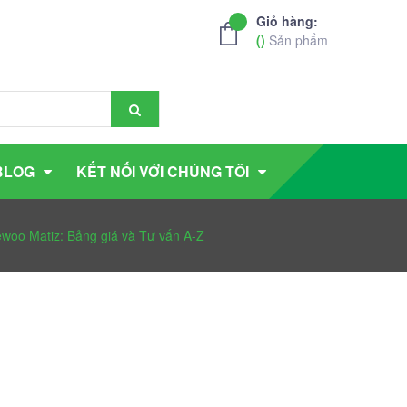
Giỏ hàng:
(
)
Sản phẩm
BLOG
KẾT NỐI VỚI CHÚNG TÔI
ewoo Matiz: Bảng giá và Tư vấn A-Z
Z