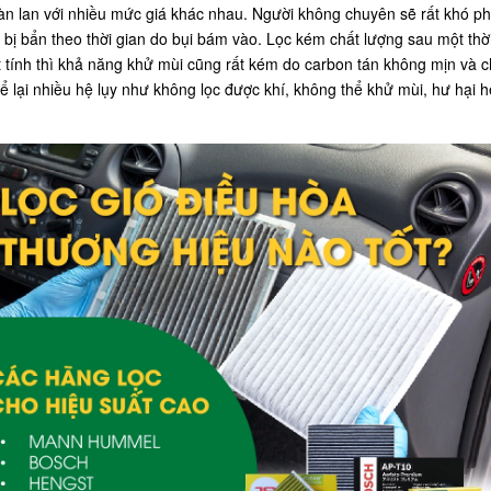
àn lan với nhiều mức giá khác nhau. Người không chuyên sẽ rất khó phân 
hỉ bị bẩn theo thời gian do bụi bám vào. Lọc kém chất lượng sau một th
oạt tính thì khả năng khử mùi cũng rất kém do carbon tán không mịn và
ể lại nhiều hệ lụy như không lọc được khí, không thể khử mùi, hư hại h