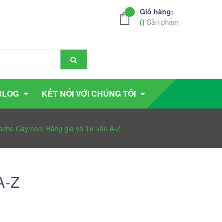
Giỏ hàng:
(
)
Sản phẩm
BLOG
KẾT NỐI VỚI CHÚNG TÔI
rsche Cayman: Bảng giá và Tư vấn A-Z
A-Z