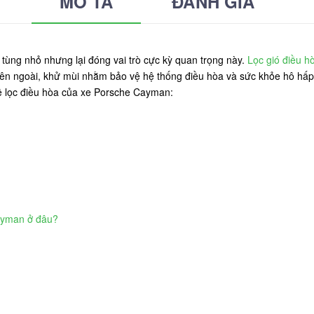
MÔ TẢ
ĐÁNH GIÁ
tùng nhỏ nhưng lại đóng vai trò cực kỳ quan trọng này.
Lọc gió điều hò
 bên ngoài, khử mùi nhằm bảo vệ hệ thống điều hòa và sức khỏe hô hấp 
về lọc điều hòa của xe Porsche Cayman:
Cayman ở đâu?