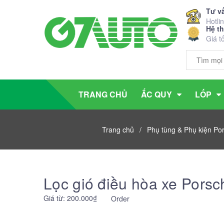
Tư v
Hotli
Hệ t
Giá t
TRANG CHỦ
ẮC QUY
LỐP
Trang chủ
/
Phụ tùng & Phụ kiện P
Lọc gió điều hòa xe Pors
Giá từ: 200.000₫
Order