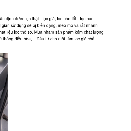
định được lọc thật - lọc giả, lọc nào tốt - lọc nào
ời gian sử dụng sẽ bị biến dạng, méo mó và rất nhanh
 chất liệu lọc thô sơ. Mua nhầm sản phẩm kém chất lượng
ệ thống điều hòa,... Đầu tư cho một tấm lọc gió chất