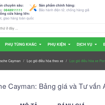
ấn chuyên sâu:
Sản phẩm chính hãng:
ne:
0848911111
Bảo hành điện tử, chống hàng giả
hống cửa hàng lớn:
ốt, giao hàng toàn quốc
PHỤ TÙNG KHÁC
PHỤ KIỆN
DỊCH VỤ
orsche Cayman
/
Lọc gió điều hòa theo xe
/
Lọc gió điều hòa xe Po
che Cayman: Bảng giá và Tư vấn 