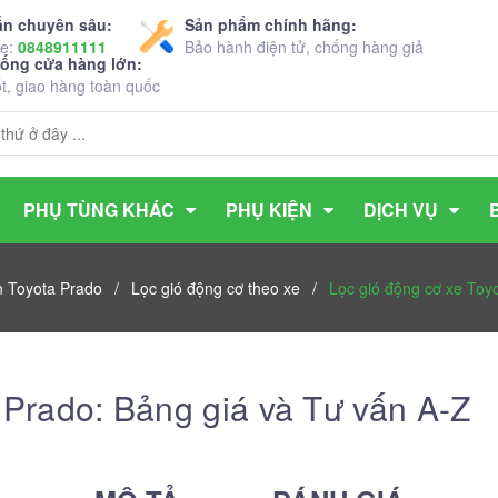
ấn chuyên sâu:
Sản phẩm chính hãng:
ne:
0848911111
Bảo hành điện tử, chống hàng giả
hống cửa hàng lớn:
ốt, giao hàng toàn quốc
PHỤ TÙNG KHÁC
PHỤ KIỆN
DỊCH VỤ
n Toyota Prado
/
Lọc gió động cơ theo xe
/
Lọc gió động cơ xe Toy
 Prado: Bảng giá và Tư vấn A-Z