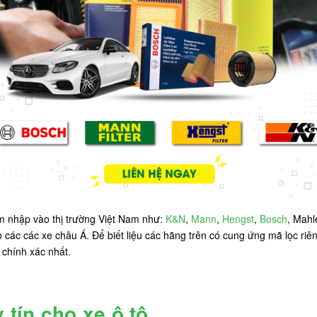
âm nhập vào thị trường Việt Nam như:
K&N
,
Mann
,
Hengst
,
Bosch
, Mahl
các các xe châu Á. Để biết liệu các hãng trên có cung ứng mã lọc riê
chính xác nhất.
 tín cho xe ô tô