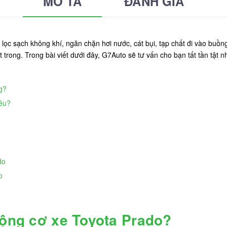
MÔ TẢ
ĐÁNH GIÁ
 lọc sạch không khí, ngăn chặn hơi nước, cát bụi, tạp chất đi vào buồng
trong. Trong bài viết dưới đây, G7Auto sẽ tư vấn cho bạn tất tần tật n
g?
iêu?
do
o
động cơ xe Toyota Prado?