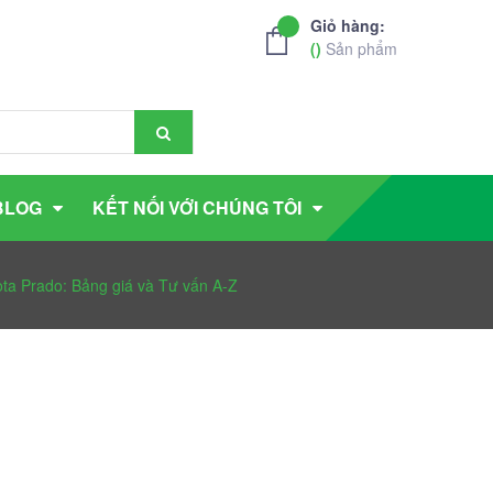
Giỏ hàng:
(
)
Sản phẩm
BLOG
KẾT NỐI VỚI CHÚNG TÔI
ota Prado: Bảng giá và Tư vấn A-Z