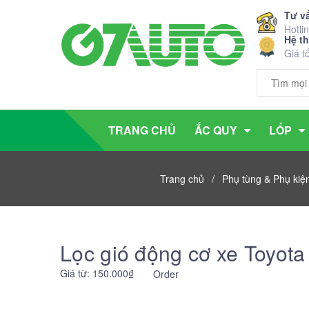
Tư v
Hotli
Hệ t
Giá t
TRANG CHỦ
ẮC QUY
LỐP
Trang chủ
/
Phụ tùng & Phụ kiệ
Lọc gió động cơ xe Toyota
Giá từ: 150.000₫
Order