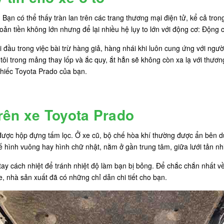
ái. Bạn có thể thấy tràn lan trên các trang thương mại điện tử, kể cả 
hoản tiền không lớn nhưng để lại nhiều hệ lụy to lớn với động cơ: Động
đi đầu trong việc bài trừ hàng giả, hàng nhái khi luôn cung ứng với ng
tôi trong mảng thay lốp và ắc quy, ắt hẳn sẽ không còn xa lạ với thươ
hiếc Toyota Prado của bạn.
 trên xe Toyota Prado
ược hộp đựng tấm lọc. Ở xe cũ, bộ chế hòa khí thường được ẩn bên dư
ế hình vuông hay hình chữ nhật, nằm ở gần trung tâm, giữa lưới tản nh
tay cách nhiệt để tránh nhiệt độ làm bạn bị bỏng. Để chắc chắn nhất v
 nhà sản xuất đã có những chỉ dẫn chi tiết cho bạn.