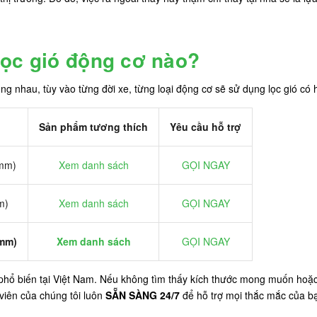
lọc gió động cơ nào?
ng nhau, tùy vào từng đời xe, từng loại động cơ sẽ sử dụng lọc gió có
Sản phẩm tương thích
Yêu cầu hỗ trợ
(mm)
Xem danh sách
GỌI NGAY
m)
Xem danh sách
GỌI NGAY
(mm)
Xem danh sách
GỌI NGAY
hổ biến tại Việt Nam. Nếu không tìm thấy kích thước mong muốn hoặc 
 viên của chúng tôi luôn
SẴN SÀNG 24/7
để hỗ trợ mọi thắc mắc của b