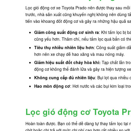
Lọc gió động cơ xe Toyota Prado nên được thay sau mỗi
trước, nhà sản xuất cũng khuyến nghị không nên dùng tấm
tiến vào khoang đốt động cơ và gây ra những hậu quả s
Giảm công suất động cơ sinh ra
: Khi tấm lọc bị 
cũng yếu hơn. Thâm chí, nếu tấm lọc quá bẩn có thể
Tiêu thụ nhiều nhiên liệu hơn
: Công suất giảm dẫ
hơn nên xe chạy dễ hao xăng và mau nóng máy.
Giảm hiệu suất đốt cháy hòa khí:
Tạp chất lẫn tro
động cơ không thể đánh lửa và gây ra hiện tượng xe
Không cung cấp đủ nhiên liệu
: Bụi lọt qua nhiều
Hao mòn động cơ
: Hơi nước và các bụi kim loại tr
Lọc gió động cơ Toyota P
Hoàn toàn được. Bạn có thể dễ dàng tự thay tấm lọc tại
chờ hoặc chi trả với mức chi phí cao hơn rất nhiều so với 