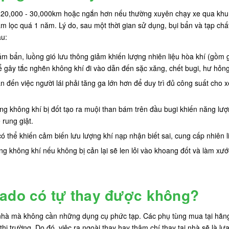
 20,000 - 30,000km hoặc ngắn hơn nếu thường xuyên chạy xe qua khu 
 lọc quá 1 năm. Lý do, sau một thời gian sử dụng, bụi bẩn và tạp chất 
au:
bám bẩn, luồng gió lưu thông giảm khiến lượng nhiên liệu hòa khí (gồm gi
 gây tắc nghẽn không khí đi vào dẫn đến sặc xăng, chết bugi, hư hỏng
n đến việc người lái phải tăng ga lớn hơn để duy trì đủ công suất cho 
ng không khí bị đốt tạo ra muội than bám trên đầu bugi khiến năng lượ
 rung giật.
 có thể khiến cảm biến lưu lượng khí nạp nhận biết sai, cung cấp nhiên
ong không khí nếu không bị cản lại sẽ len lỏi vào khoang đốt và làm xướ
rado có tự thay được không?
 nhà mà không cần những dụng cụ phức tạp. Các phụ tùng mua tại hãng
thị trường. Do đó, việc ra ngoài thay hay thậm chí thay tại nhà sẽ là lự