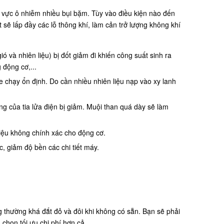
vực ô nhiễm nhiều bụi bặm. Tùy vào điều kiện nào đến
sẽ lấp đầy các lỗ thông khí, làm cản trở lượng không khí
ó và nhiên liệu) bị đốt giảm đi khiến công suất sinh ra
 động cơ,...
xe chạy ổn định. Do cần nhiều nhiên liệu nạp vào xy lanh
ng của tia lửa điện bị giảm. Muội than quá dày sẽ làm
 liệu không chính xác cho động cơ.
c, giảm độ bền các chi tiết máy.
 thường khá đắt đỏ và đôi khi không có sẵn. Bạn sẽ phải
a chọn tối ưu chi phí hơn cả.