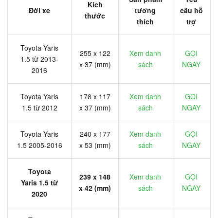
Kích
Đời xe
tương
cầu hỗ
thước
thích
trợ
Toyota Yaris
255 x 122
Xem danh
GỌI
1.5 từ 2013-
x 37 (mm)
sách
NGAY
2016
Toyota Yaris
178 x 117
Xem danh
GỌI
1.5 từ 2012
x 37 (mm)
sách
NGAY
Toyota Yaris
240 x 177
Xem danh
GỌI
1.5 2005-2016
x 53 (mm)
sách
NGAY
Toyota
239 x 148
Xem danh
GỌI
Yaris 1.5 từ
x 42 (mm)
sách
NGAY
2020