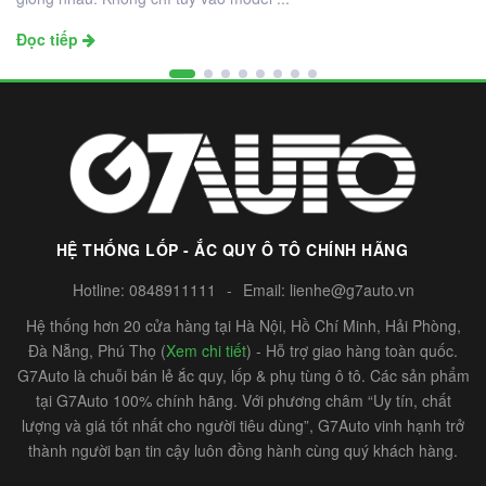
Đọc tiếp
HỆ THỐNG LỐP - ẮC QUY Ô TÔ CHÍNH HÃNG
Hotline:
0848911111
-
Email:
lienhe@g7auto.vn
Hệ thống hơn 20 cửa hàng tại Hà Nội, Hồ Chí Minh, Hải Phòng,
Đà Nẵng, Phú Thọ (
Xem chi tiết
) - Hỗ trợ giao hàng toàn quốc.
G7Auto là chuỗi bán lẻ ắc quy, lốp & phụ tùng ô tô. Các sản phẩm
tại G7Auto 100% chính hãng. Với phương châm “Uy tín, chất
lượng và giá tốt nhất cho người tiêu dùng”, G7Auto vinh hạnh trở
thành người bạn tin cậy luôn đồng hành cùng quý khách hàng.