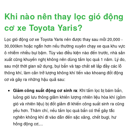
Khi nào nên thay lọc gió động
cơ xe Toyota Yaris?
Lọc gió động cơ xe Toyota Yaris nên được thay sau mỗi 20,000 -
30,000km hoặc ngắn hơn nếu thường xuyên chạy xe qua khu vực
ô nhiễm nhiều bụi bặm. Tùy vào điều kiện nào đến trước, nhà sản
xuất cũng khuyến nghị không nên dùng tấm lọc quá 1 năm. Lý do,
sau một thời gian sử dụng, bụi bẩn và tạp chất sẽ lấp đầy các lỗ
thông khí, làm cản trở lượng không khí tiến vào khoang đốt động
cơ và gây ra những hậu quả sau:
Giảm công suất động cơ sinh ra
: Khi tấm lọc bị bám bẩn,
luồng gió lưu thông giảm khiến lượng nhiên liệu hòa khí (gồm
gió và nhiên liệu) bị đốt giảm đi khiến công suất sinh ra cũng
yếu hơn. Thâm chí, nếu tấm lọc quá bẩn có thể gây tắc
nghẽn không khí đi vào dẫn đến sặc xăng, chết bugi, hư
hỏng động cơ,...