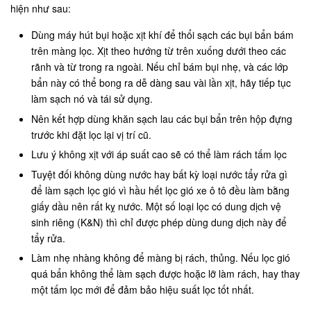
hiện như sau:
Dùng máy hút bụi hoặc xịt khí để thổi sạch các bụi bẩn bám
trên màng lọc. Xịt theo hướng từ trên xuống dưới theo các
rãnh và từ trong ra ngoài. Nếu chỉ bám bụi nhẹ, và các lớp
bẩn này có thể bong ra dễ dàng sau vài lần xịt, hãy tiếp tục
làm sạch nó và tái sử dụng.
Nên kết hợp dùng khăn sạch lau các bụi bẩn trên hộp đựng
trước khi đặt lọc lại vị trí cũ.
Lưu ý không xịt với áp suất cao sẽ có thể làm rách tấm lọc
Tuyệt đối không dùng nước hay bất kỳ loại nước tẩy rửa gì
để làm sạch lọc gió vì hầu hết lọc gió xe ô tô đều làm bằng
giấy dầu nên rất kỵ nước. Một số loại lọc có dung dịch vệ
sinh riêng (K&N) thì chỉ được phép dùng dung dịch này để
tẩy rửa.
Làm nhẹ nhàng không để màng bị rách, thủng. Nếu lọc gió
quá bẩn không thể làm sạch được hoặc lỡ làm rách, hay thay
một tấm lọc mới để đảm bảo hiệu suất lọc tốt nhất.