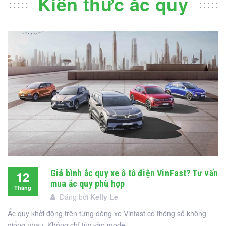
Kiến thức ắc quy
Giá bình ắc quy xe ô tô điện VinFast? Tư vấn
12
mua ắc quy phù hợp
Tháng
Đăng bởi
Kelly Le
12
Ắc quy khởi động trên từng dòng xe Vinfast có thông số không
giống nhau. Không chỉ tùy vào model ...