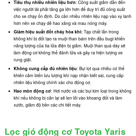
Tiêu thụ nhiều nhiên liệu hơn
: Công suất giảm dẫn đến
việc người lái phải tăng ga lớn hơn để duy trì đủ công suất
cho xe chạy ổn định. Do cần nhiều nhiên liệu nạp vào xy lanh
hơn nên xe chạy dễ hao xăng và mau nóng máy.
Giảm hiệu suất đốt cháy hòa khí:
Tạp chất lẫn trong
không khí bị đốt tạo ra muội than bám trên đầu bugi khiến
năng lượng của tia lửa điện bị giảm. Muội than quá dày sẽ
làm động cơ không thể đánh lửa và gây ra hiện tượng xe
rung giật.
Không cung cấp đủ nhiên liệu
: Bụi lọt qua nhiều có thể
khiến cảm biến lưu lượng khí nạp nhận biết sai, cung cấp
nhiên liệu không chính xác cho động cơ.
Hao mòn động cơ
: Hơi nước và các bụi kim loại trong không
khí nếu không bị cản lại sẽ len lỏi vào khoang đốt và làm
xước, giảm độ bền các chi tiết máy.
Lọc gió động cơ Toyota Yaris