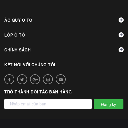
ẮC QUY Ô TÔ
LỐP Ô TÔ
CHÍNH SÁCH
KẾT NỐI VỚI CHÚNG TÔI
TRỞ THÀNH ĐỐI TÁC BÁN HÀNG
Đăng ký