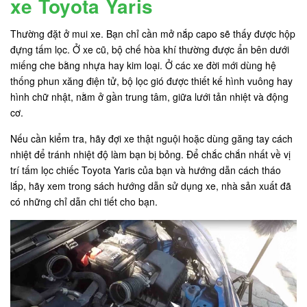
xe Toyota Yaris
Thường đặt ở mui xe. Bạn chỉ cần mở nắp capo sẽ thấy được hộp
đựng tấm lọc. Ở xe cũ, bộ chế hòa khí thường được ẩn bên dưới
miếng che bằng nhựa hay kim loại. Ở các xe đời mới dùng hệ
thống phun xăng điện tử, bộ lọc gió được thiết kế hình vuông hay
hình chữ nhật, nằm ở gần trung tâm, giữa lưới tản nhiệt và động
cơ.
Nếu cần kiểm tra, hãy đợi xe thật nguội hoặc dùng găng tay cách
nhiệt để tránh nhiệt độ làm bạn bị bỏng. Để chắc chắn nhất về vị
trí tấm lọc chiếc Toyota Yaris của bạn và hướng dẫn cách tháo
lắp, hãy xem trong sách hướng dẫn sử dụng xe, nhà sản xuất đã
có những chỉ dẫn chi tiết cho bạn.