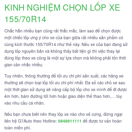
KINH NGHIỆM CHỌN LỐP XE
155/70R14
Chắc hẳn nhiều bạn cũng rất thắc mắc, làm sao để chọn được
một chiếc lốp ưng ý cho xe của bạn giữa rất nhiều sản phẩm có
cùng kích thước 155/70R14 như thế này. Nếu xe của bạn đang sử
dụng lốp nguyên bản và không thấy bất tiện gì thì việc thay lại
đúng lốp theo xe cũng là một sự lựa chọn mà không phải tốn thời
gian cân nhắc nhiều.
Tuy nhiên, thông thường để tối ưu chi phí sản xuất, các hãng xe
thường sẽ chọn loại lốp tối ưu chi phí nhất. Đa số các chủ xe sau
một thời gian sử dụng sẽ nâng cấp bộ lốp cho xe mình để đi được
êm hơn, bám đường tốt hơn hoặc giao diện thể thao hơn,… tùy
vào nhu cầu cá nhân.
Nếu bạn chưa biết nên thay lốp xe nào cho xế cưng, đừng ngại
liên hệ G7Auto theo Hotline:
0848911111
để được tư vấn hoàn
toàn miễn phí.