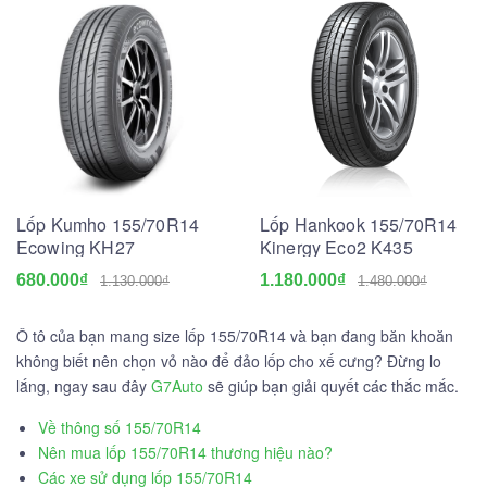
Lốp Kumho 155/70R14
Lốp Hankook 155/70R14
Ecowing KH27
Kinergy Eco2 K435
680.000₫
1.180.000₫
1.130.000₫
1.480.000₫
Ô tô của bạn mang size lốp 155/70R14 và bạn đang băn khoăn
không biết nên chọn vỏ nào để đảo lốp cho xế cưng? Đừng lo
lắng, ngay sau đây
G7Auto
sẽ giúp bạn giải quyết các thắc mắc.
Về thông số 155/70R14
Nên mua lốp 155/70R14 thương hiệu nào?
Các xe sử dụng lốp 155/70R14