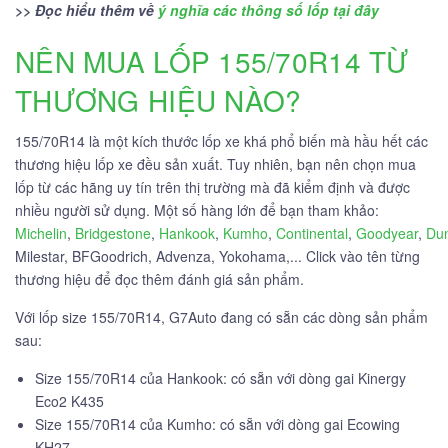
>> Đọc hiểu thêm về
ý nghĩa các thông số lốp tại đây
NÊN MUA LỐP 155/70R14 TỪ
THƯƠNG HIỆU NÀO?
155/70R14 là một kích thước lốp xe khá phổ biến mà hầu hết các
thương hiệu lốp xe đều sản xuất. Tuy nhiên, bạn nên chọn mua
lốp từ các hãng uy tín trên thị trường mà đã kiểm định và được
nhiều người sử dụng. Một số hàng lớn để bạn tham khảo:
Michelin
,
Bridgestone
,
Hankook
,
Kumho
,
Continental
,
Goodyear
,
Du
Milestar, BFGoodrich, Advenza, Yokohama,... Click vào tên từng
thương hiệu để đọc thêm đánh giá sản phẩm.
Với lốp size 155/70R14, G7Auto đang có sẵn các dòng sản phẩm
sau:
Size 155/70R14 của Hankook: có sẵn với dòng gai Kinergy
Eco2 K435
Size 155/70R14 của Kumho: có sẵn với dòng gai Ecowing
KH27