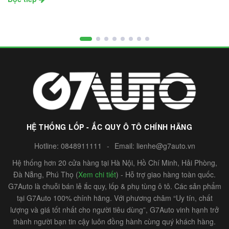
HỆ THỐNG LỐP - ẮC QUY Ô TÔ CHÍNH HÃNG
Hotline:
0848911111
-
Email:
lienhe@g7auto.vn
Hệ thống hơn 20 cửa hàng tại Hà Nội, Hồ Chí Minh, Hải Phòng,
Đà Nẵng, Phú Thọ (
Xem chi tiết
) - Hỗ trợ giao hàng toàn quốc.
G7Auto là chuỗi bán lẻ ắc quy, lốp & phụ tùng ô tô. Các sản phẩm
tại G7Auto 100% chính hãng. Với phương châm “Uy tín, chất
lượng và giá tốt nhất cho người tiêu dùng”, G7Auto vinh hạnh trở
thành người bạn tin cậy luôn đồng hành cùng quý khách hàng.