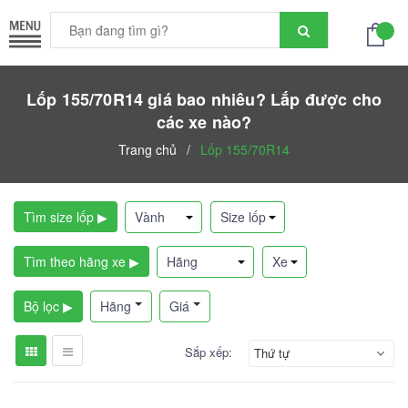
Lốp 155/70R14 giá bao nhiêu? Lắp được cho
các xe nào?
Trang chủ
/
Lốp 155/70R14
Tìm size lốp ▶
Tìm theo hãng xe ▶
Bộ lọc ▶
Hãng
Giá
Sắp xếp:
Thứ tự