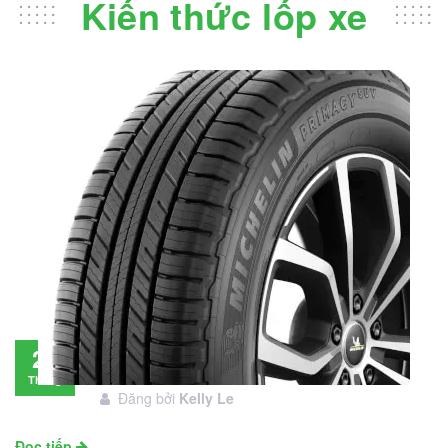
Kiến thức lốp xe
Đánh giá lốp Michelin Primacy SUV: Đáng
28
đầu tư không?
Tháng
Đăng bởi
Kelly Le
11
Đọc tiếp