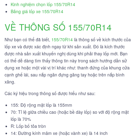
Kinh nghiệm chọn lốp 155/70R14
Bảng giá lốp xe 155/70R14
VỀ THÔNG SỐ 155/70R14
Như bạn có thể đã biết,
155/70R14
là thông số về kích thước của
lốp xe và được xác định ngay từ khi sản xuất. Đó là kích thước
được nhà sản xuất khuyến nghị dùng khi phải thay lốp mới. Bạn
có thể dễ dàng tìm thấy thông tin này trong sách hướng dẫn sử
dụng xe hoặc một vài vị trí khác như: thanh đứng của khung cửa
cạnh ghế lái, sau nắp ngăn đựng găng tay hoặc trên nắp bình
xăng.
Các ký hiệu trong thông số được hiểu như sau:
155: Độ rộng mặt lốp là 155mm
70: Tỉ lệ giữa chiều cao (hoặc bề dày lốp) so với độ rộng mặt
lốp là 70%
R: Lốp bố tỏa tròn
14: Đường kính mâm xe (hoặc vành xe) là 14 inch