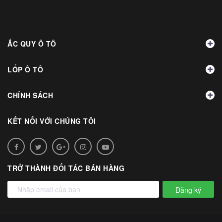
ẮC QUY Ô TÔ
LỐP Ô TÔ
CHÍNH SÁCH
KẾT NỐI VỚI CHÚNG TÔI
TRỞ THÀNH ĐỐI TÁC BÁN HÀNG
Đăng ký