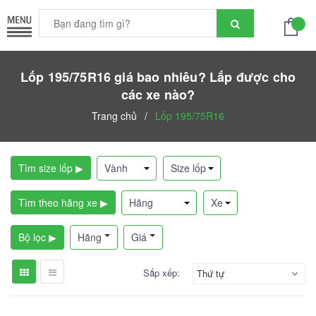
Lốp 195/75R16 giá bao nhiêu? Lắp được cho
các xe nào?
Trang chủ
/
Lốp 195/75R16
Tìm size lốp ▶
Tìm theo hãng xe ▶
Bộ lọc ▶
Hãng
Giá
Sắp xếp:
Thứ tự