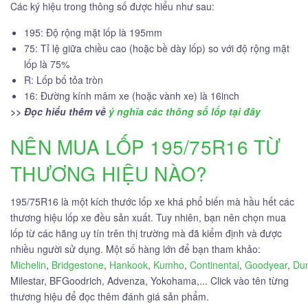
Các ký hiệu trong thông số được hiểu như sau:
195: Độ rộng mặt lốp là 195mm
75: Tỉ lệ giữa chiều cao (hoặc bề dày lốp) so với độ rộng mặt
lốp là 75%
R: Lốp bố tỏa tròn
16: Đường kính mâm xe (hoặc vành xe) là 16inch
>> Đọc hiểu thêm về
ý nghĩa các thông số lốp tại đây
NÊN MUA LỐP 195/75R16 TỪ
THƯƠNG HIỆU NÀO?
195/75R16 là một kích thước lốp xe khá phổ biến mà hầu hết các
thương hiệu lốp xe đều sản xuất. Tuy nhiên, bạn nên chọn mua
lốp từ các hãng uy tín trên thị trường mà đã kiểm định và được
nhiều người sử dụng. Một số hàng lớn để bạn tham khảo:
Michelin
,
Bridgestone
,
Hankook
,
Kumho
,
Continental
,
Goodyear
,
Du
Milestar, BFGoodrich, Advenza, Yokohama,... Click vào tên từng
thương hiệu để đọc thêm đánh giá sản phẩm.