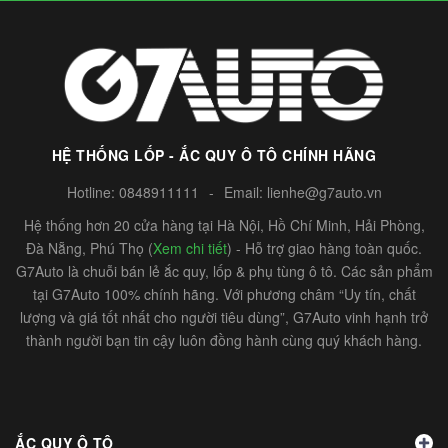
HỆ THỐNG LỐP - ẮC QUY Ô TÔ CHÍNH HÃNG
Hotline:
0848911111
-
Email:
lienhe@g7auto.vn
Hệ thống hơn 20 cửa hàng tại Hà Nội, Hồ Chí Minh, Hải Phòng,
Đà Nẵng, Phú Thọ (
Xem chi tiết
) - Hỗ trợ giao hàng toàn quốc.
G7Auto là chuỗi bán lẻ ắc quy, lốp & phụ tùng ô tô. Các sản phẩm
tại G7Auto 100% chính hãng. Với phương châm “Uy tín, chất
lượng và giá tốt nhất cho người tiêu dùng”, G7Auto vinh hạnh trở
thành người bạn tin cậy luôn đồng hành cùng quý khách hàng.
ẮC QUY Ô TÔ