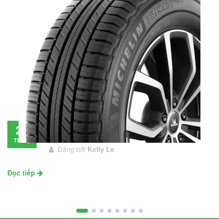
Đánh giá lốp Michelin Primacy SUV: Đáng
28
đầu tư không?
Tháng
Đăng bởi
Kelly Le
11
Đọc tiếp