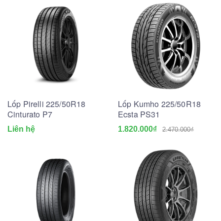
Lốp Pirelli 225/50R18
Lốp Kumho 225/50R18
Cinturato P7
Ecsta PS31
Liên hệ
1.820.000₫
2.470.000₫