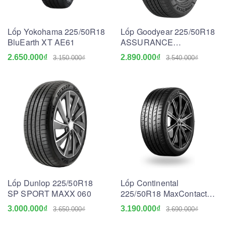
Lốp Yokohama 225/50R18
Lốp Goodyear 225/50R18
BluEarth XT AE61
ASSURANCE
MAXGUARD SUV
2.650.000₫
2.890.000₫
3.150.000₫
3.540.000₫
Lốp Dunlop 225/50R18
Lốp Continental
SP SPORT MAXX 060
225/50R18 MaxContact
MC6
3.000.000₫
3.190.000₫
3.650.000₫
3.690.000₫