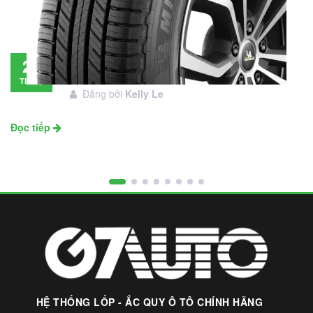
Đánh giá lốp Michelin Primacy SUV: Đáng
28
đầu tư không?
Tháng
Đăng bởi
Kelly Le
11
Đọc tiếp
HỆ THỐNG LỐP - ẮC QUY Ô TÔ CHÍNH HÃNG