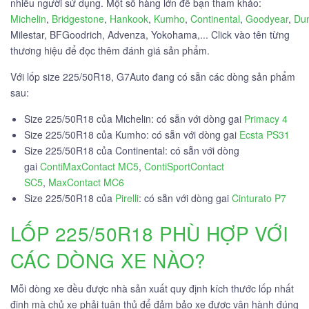
nhiều người sử dụng. Một số hàng lớn để bạn tham khảo:
Michelin
,
Bridgestone
,
Hankook
,
Kumho
,
Continental
,
Goodyear
,
Du
Milestar, BFGoodrich, Advenza, Yokohama,... Click vào tên từng
thương hiệu để đọc thêm đánh giá sản phẩm.
Với lốp size 225/50R18, G7Auto đang có sẵn các dòng sản phẩm
sau:
Size 225/50R18 của Michelin: có sẵn với dòng gai
Primacy 4
Size 225/50R18 của Kumho: có sẵn với dòng gai
Ecsta PS31
Size 225/50R18 của Continental: có sẵn với dòng
gai
ContiMaxContact MC5
,
ContiSportContact
SC5
,
MaxContact MC6
Size 225/50R18 của
Pirelli
: có sẵn với dòng gai
Cinturato P7
LỐP 225/50R18 PHÙ HỢP VỚI
CÁC DÒNG XE NÀO?
Mỗi dòng xe đều được nhà sản xuất quy định kích thước lốp nhất
định mà chủ xe phải tuân thủ để đảm bảo xe được vận hành đúng