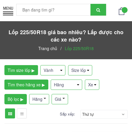
Lốp 225/50R18 giá bao nhiêu? Lắp được cho
các xe nào?
Trang chủ
/
Lốp 225/50R18
Tìm size lốp ▶
Tìm theo hãng xe ▶
Bộ lọc ▶
Hãng
Giá
Sắp xếp:
Thứ tự