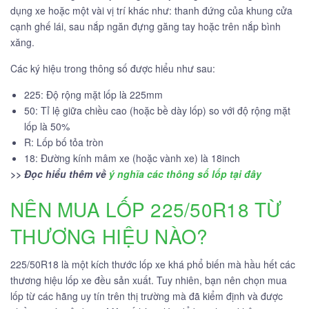
dụng xe hoặc một vài vị trí khác như: thanh đứng của khung cửa
cạnh ghế lái, sau nắp ngăn đựng găng tay hoặc trên nắp bình
xăng.
Các ký hiệu trong thông số được hiểu như sau:
225: Độ rộng mặt lốp là 225mm
50: Tỉ lệ giữa chiều cao (hoặc bề dày lốp) so với độ rộng mặt
lốp là 50%
R: Lốp bố tỏa tròn
18: Đường kính mâm xe (hoặc vành xe) là 18inch
>> Đọc hiểu thêm về
ý nghĩa các thông số lốp tại đây
NÊN MUA LỐP 225/50R18 TỪ
THƯƠNG HIỆU NÀO?
225/50R18 là một kích thước lốp xe khá phổ biến mà hầu hết các
thương hiệu lốp xe đều sản xuất. Tuy nhiên, bạn nên chọn mua
lốp từ các hãng uy tín trên thị trường mà đã kiểm định và được