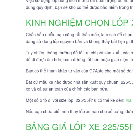
Việc sử dụng lốp đúng kích thước rất quan trọng do nó ả
đúng quy định, bạn sẽ khó có thể được bảo hiểm trong 
KINH NGHIỆM CHỌN LỐP 
Chắc hẳn nhiều bạn cũng rất thắc mắc, làm sao để chọn
đang sử dụng lốp nguyên bản và không thấy bất tiện gì th
Tuy nhiên, thông thường để tối ưu chi phí sản xuất, các 
để đi được êm hơn, bám đường tốt hơn hoặc giao diện t
Bạn có thể tham khảo tư vấn của G7Auto cho một số dòn
Bất cứ mẫu xe nào được nhà sản xuất quy chuẩn 225/55R
xe và cả sự an toàn của chính các bạn nữa.
Một số ô tô đi với size lốp 225/55R16 có thể kể đến:
Kia
Nếu bạn chưa biết nên thay lốp xe nào cho xế cưng, đừn
BẢNG GIÁ LỐP XE 225/55