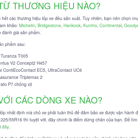
 TỪ THƯƠNG HIỆU NÀO?
hết các thương hiệu lốp xe đều sản xuất. Tuy nhiên, bạn nên chọn mua
tham khảo:
Michelin
,
Bridgestone
,
Hankook
,
Kumho
,
Continental
,
Goody
m đánh giá sản phẩm.
sản phẩm sau:
i Turanza T005
entus V2 Concept2 H457
ai ContiEcoContact EC5, UltraContact UC6
Assurance Triplemax 2
rato P7 chống xịt
 VỚI CÁC DÒNG XE NÀO?
lốp nhất định mà chủ xe phải tuân thủ để đảm bảo xe được vận hành đú
 225/55R16 thì tuyệt vời, đây chính là điểm dừng chân của bạn. Để tìm 
i
đây
.