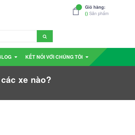
Giỏ hàng:
(
)
Sản phẩm
BLOG
KẾT NỐI VỚI CHÚNG TÔI
 các xe nào?