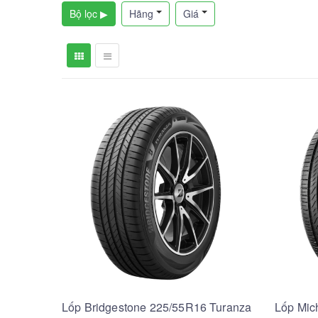
Bộ lọc ▶
Hãng
Giá
Lốp Bridgestone 225/55R16 Turanza
Lốp Mic