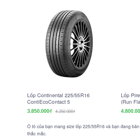
Lốp Continental 225/55R16
Lốp Pire
ContiEcoContact 5
(Run Fla
3.850.000₫
4.800.0
4.250.000₫
Ô tô của bạn mang size lốp 225/55R16 và bạn đang băn 
thắc mắc.