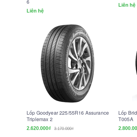
6
Liên hệ
Liên hệ
Lốp Goodyear 225/55R16 Assurance
Lốp Bri
Triplemax 2
T005A
2.620.000₫
2.800.0
3.170.000₫