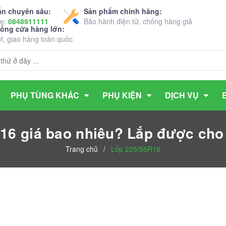
ấn chuyên sâu:
Sản phẩm chính hãng:
ne:
0848911111
Bảo hành điện tử, chống hàng giả
hống cửa hàng lớn:
ốt, giao hàng toàn quốc
PHỤ TÙNG KHÁC
PHỤ KIỆN
DỊCH VỤ
16 giá bao nhiêu? Lắp được cho
Trang chủ
/
Lốp 225/55R16