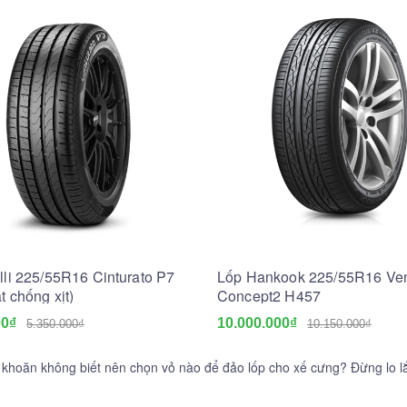
lli 225/55R16 Cinturato P7
Lốp Hankook 225/55R16 Ve
t chống xịt)
Concept2 H457
00₫
10.000.000₫
5.350.000₫
10.150.000₫
khoăn không biết nên chọn vỏ nào để đảo lốp cho xế cưng? Đừng lo 