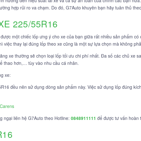
nh hưởng đến hiệu suất lái xe và cả sự an toàn của chính các bạn nữa
trường hợp rủi ro va chạm. Do đó, G7Auto khuyên bạn hãy tuân thủ th
XE 225/55R16
 được một chiếc lốp ưng ý cho xe của bạn giữa rất nhiều sản phẩm có
ì việc thay lại đúng lốp theo xe cũng là một sự lựa chọn mà không phải
hãng xe thường sẽ chọn loại lốp tối ưu chi phí nhất. Đa số các chủ xe 
hể thao hơn,… tùy vào nhu cầu cá nhân.
g xe:
16 đều nên sử dụng dòng sản phẩm này. Việc sử dụng lốp đúng kích t
 Carens
g ngại liên hệ G7Auto theo Hotline:
0848911111
để được tư vấn hoàn t
R16