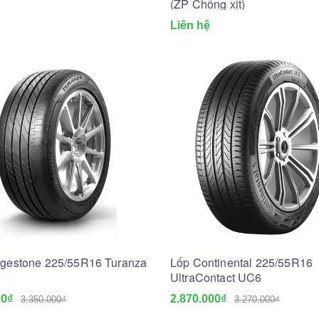
(ZP Chống xịt)
Liên hệ
dgestone 225/55R16 Turanza
Lốp Continental 225/55R16
UltraContact UC6
00₫
2.870.000₫
3.350.000₫
3.270.000₫