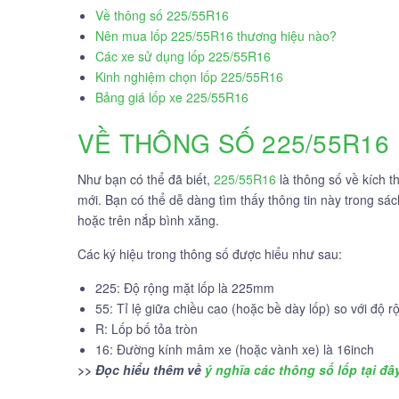
Về thông số 225/55R16
Nên mua lốp 225/55R16 thương hiệu nào?
Các xe sử dụng lốp 225/55R16
Kinh nghiệm chọn lốp 225/55R16
Bảng giá lốp xe 225/55R16
VỀ THÔNG SỐ 225/55R16
Như bạn có thể đã biết,
225/55R16
là thông số về kích t
mới. Bạn có thể dễ dàng tìm thấy thông tin này trong s
hoặc trên nắp bình xăng.
Các ký hiệu trong thông số được hiểu như sau:
225: Độ rộng mặt lốp là 225mm
55: Tỉ lệ giữa chiều cao (hoặc bề dày lốp) so với độ 
R: Lốp bố tỏa tròn
16: Đường kính mâm xe (hoặc vành xe) là 16inch
>> Đọc hiểu thêm về
ý nghĩa các thông số lốp tại đâ