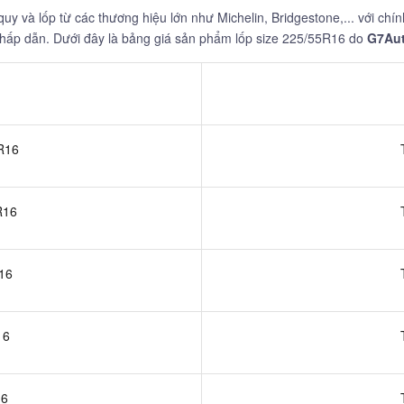
y và lốp từ các thương hiệu lớn như Michelin, Bridgestone,... với chín
 hấp dẫn. Dưới đây là bảng giá sản phẩm lốp size 225/55R16 do
G7Au
R16
R16
16
16
16