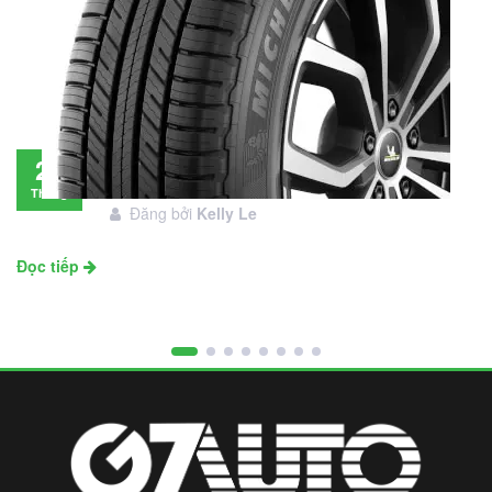
Đánh giá lốp Michelin Primacy SUV: Đáng
28
đầu tư không?
Tháng
Đăng bởi
Kelly Le
11
Đọc tiếp