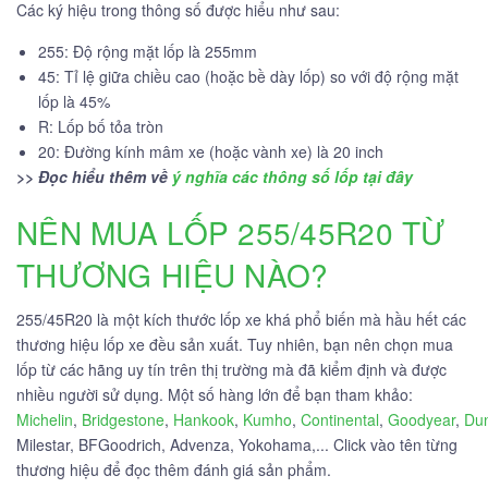
Các ký hiệu trong thông số được hiểu như sau:
255: Độ rộng mặt lốp là 255mm
45: Tỉ lệ giữa chiều cao (hoặc bề dày lốp) so với độ rộng mặt
lốp là 45%
R: Lốp bố tỏa tròn
20: Đường kính mâm xe (hoặc vành xe) là 20 inch
>> Đọc hiểu thêm về
ý nghĩa các thông số lốp tại đây
NÊN MUA LỐP 255/45R20 TỪ
THƯƠNG HIỆU NÀO?
255/45R20 là một kích thước lốp xe khá phổ biến mà hầu hết các
thương hiệu lốp xe đều sản xuất. Tuy nhiên, bạn nên chọn mua
lốp từ các hãng uy tín trên thị trường mà đã kiểm định và được
nhiều người sử dụng. Một số hàng lớn để bạn tham khảo:
Michelin
,
Bridgestone
,
Hankook
,
Kumho
,
Continental
,
Goodyear
,
Du
Milestar, BFGoodrich, Advenza, Yokohama,... Click vào tên từng
thương hiệu để đọc thêm đánh giá sản phẩm.