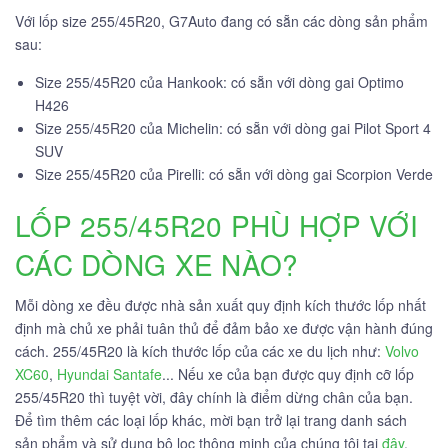
Với lốp size 255/45R20, G7Auto đang có sẵn các dòng sản phẩm
sau:
Size 255/45R20 của Hankook: có sẵn với dòng gai Optimo
H426
Size 255/45R20 của Michelin: có sẵn với dòng gai Pilot Sport 4
SUV
Size 255/45R20 của Pirelli: có sẵn với dòng gai Scorpion Verde
LỐP 255/45R20 PHÙ HỢP VỚI
CÁC DÒNG XE NÀO?
Mỗi dòng xe đều được nhà sản xuất quy định kích thước lốp nhất
định mà chủ xe phải tuân thủ để đảm bảo xe được vận hành đúng
cách. 255/45R20 là kích thước lốp của các xe du lịch như:
Volvo
XC60
,
Hyundai Santafe
... Nếu xe của bạn được quy định cỡ lốp
255/45R20 thì tuyệt vời, đây chính là điểm dừng chân của bạn.
Để tìm thêm các loại lốp khác, mời bạn trở lại trang danh sách
sản phẩm và sử dụng bộ lọc thông minh của chúng tôi tại
đây
.