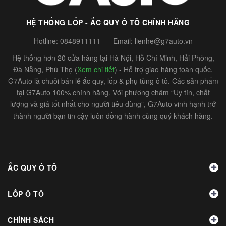
HỆ THỐNG LỐP - ẮC QUY Ô TÔ CHÍNH HÃNG
Hotline:
0848911111
-
Email:
lienhe@g7auto.vn
Hệ thống hơn 20 cửa hàng tại Hà Nội, Hồ Chí Minh, Hải Phòng,
Đà Nẵng, Phú Thọ (
Xem chi tiết
) - Hỗ trợ giao hàng toàn quốc.
G7Auto là chuỗi bán lẻ ắc quy, lốp & phụ tùng ô tô. Các sản phẩm
tại G7Auto 100% chính hãng. Với phương châm “Uy tín, chất
lượng và giá tốt nhất cho người tiêu dùng”, G7Auto vinh hạnh trở
thành người bạn tin cậy luôn đồng hành cùng quý khách hàng.
ẮC QUY Ô TÔ
LỐP Ô TÔ
CHÍNH SÁCH