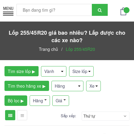
Lốp 255/45R20 giá bao nhiêu? Lắp được cho
các xe nào?
Trang chủ
/
Lốp 255/45R20
Tìm size lốp ▶
Tìm theo hãng xe ▶
Bộ lọc ▶
Hãng
Giá
Sắp xếp:
Thứ tự