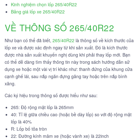
Kinh nghiệm chọn lốp 265/40R22
Bảng giá lốp xe 265/40R22
VỀ THÔNG SỐ 265/40R22
Như bạn có thể đã biết,
265/40R22
là thông số về kích thước của
lốp xe và được xác định ngay từ khi sản xuất. Đó là kích thước
được nhà sản xuất khuyến nghị dùng khi phải thay lốp mới. Bạn
có thể dễ dàng tìm thấy thông tin này trong sách hướng dẫn sử
dụng xe hoặc một vài vị trí khác như: thanh đứng của khung cửa
cạnh ghế lái, sau nắp ngăn đựng găng tay hoặc trên nắp bình
xăng.
Các ký hiệu trong thông số được hiểu như sau:
265: Độ rộng mặt lốp là 265mm
40: Tỉ lệ giữa chiều cao (hoặc bề dày lốp) so với độ rộng mặt
lốp là 40%
R: Lốp bố tỏa tròn
22: Đường kính mâm xe (hoặc vành xe) là 22inch