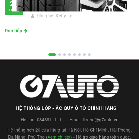
Đánh giá lốp Michelin Primacy SUV: Đáng
28
đầu tư không?
Tháng
Đăng bởi
Kelly Le
11
Đọc tiếp
HỆ THỐNG LỐP - ẮC QUY Ô TÔ CHÍNH HÃNG
Hotline:
0848911111
-
Email:
lienhe@g7auto.vn
Hệ thống hơn 20 cửa hàng tại Hà Nội, Hồ Chí Minh, Hải Phòng,
Đà Nẵng, Phú Thọ (
Xem chi tiết
) - Hỗ trợ giao hàng toàn quốc.