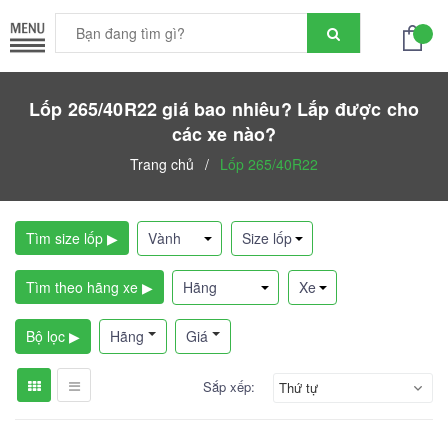
Lốp 265/40R22 giá bao nhiêu? Lắp được cho
các xe nào?
Trang chủ
/
Lốp 265/40R22
Tìm size lốp ▶
Tìm theo hãng xe ▶
Bộ lọc ▶
Hãng
Giá
Sắp xếp:
Thứ tự