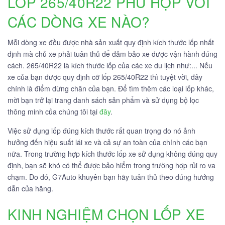
LỐP 265/40R22 PHÙ HỢP VỚI
CÁC DÒNG XE NÀO?
Mỗi dòng xe đều được nhà sản xuất quy định kích thước lốp nhất
định mà chủ xe phải tuân thủ để đảm bảo xe được vận hành đúng
cách. 265/40R22 là kích thước lốp của các xe du lịch như:... Nếu
xe của bạn được quy định cỡ lốp 265/40R22 thì tuyệt vời, đây
chính là điểm dừng chân của bạn. Để tìm thêm các loại lốp khác,
mời bạn trở lại trang danh sách sản phẩm và sử dụng bộ lọc
thông minh của chúng tôi tại
đây
.
Việc sử dụng lốp đúng kích thước rất quan trọng do nó ảnh
hưởng đến hiệu suất lái xe và cả sự an toàn của chính các bạn
nữa. Trong trường hợp kích thước lốp xe sử dụng không đúng quy
định, bạn sẽ khó có thể được bảo hiểm trong trường hợp rủi ro va
chạm. Do đó, G7Auto khuyên bạn hãy tuân thủ theo đúng hướng
dẫn của hãng.
KINH NGHIỆM CHỌN LỐP XE