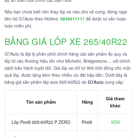
sự an toàn của chính các bạn nữa.
Nếu bạn chưa biết nên thay lốp xe nào cho xế cưng, đừng ngại
liên hệ G7Auto theo Hotline:
0848911111
để được tư vấn hoàn
toàn miễn phí.
BẢNG GIÁ LỐP XE 265/40R22
G7Auto là đại lý phân phối chính hãng các sản phẩm ắc quy và
lốp từ các thương hiệu lớn như Michelin, Bridgestone,... với chính
sách bảo hành tuyệt đối. Giá lốp xe chỉ từ 900.000 đồng cho một
quả lốp, được tặng kèm theo nhiều ưu đãi hấp dẫn. Dưới đây là
bảng giá sản phẩm lốp size 265/40R22 do
G7Auto
cung cấp:
Giá tham
Tên sản phẩm
Hãng
khảo
Lốp Pirelli 265/40R22 P ZERO
Pirelli
XEM