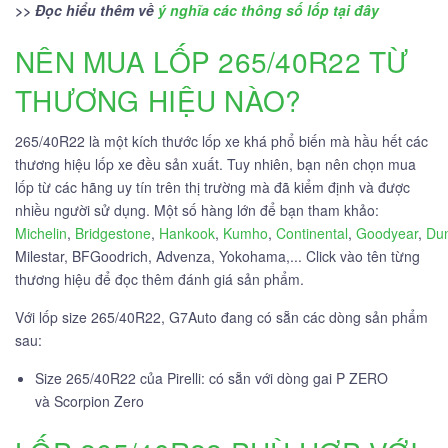
>> Đọc hiểu thêm về
ý nghĩa các thông số lốp tại đây
NÊN MUA LỐP 265/40R22 TỪ
THƯƠNG HIỆU NÀO?
265/40R22 là một kích thước lốp xe khá phổ biến mà hầu hết các
thương hiệu lốp xe đều sản xuất. Tuy nhiên, bạn nên chọn mua
lốp từ các hãng uy tín trên thị trường mà đã kiểm định và được
nhiều người sử dụng. Một số hàng lớn để bạn tham khảo:
Michelin
,
Bridgestone
,
Hankook
,
Kumho
,
Continental
,
Goodyear
,
Du
Milestar, BFGoodrich, Advenza, Yokohama,... Click vào tên từng
thương hiệu để đọc thêm đánh giá sản phẩm.
Với lốp size 265/40R22, G7Auto đang có sẵn các dòng sản phẩm
sau:
Size 265/40R22 của Pirelli: có sẵn với dòng gai P ZERO
và Scorpion Zero