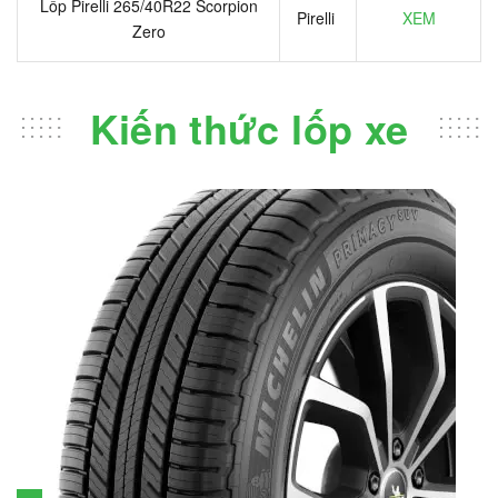
Lốp Pirelli 265/40R22 Scorpion
Pirelli
XEM
Zero
Kiến thức lốp xe