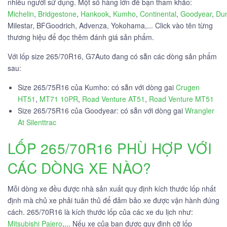
nhiều người sử dụng. Một số hàng lớn để bạn tham khảo:
Michelin
,
Bridgestone
,
Hankook
,
Kumho
,
Continental
,
Goodyear
,
Du
Milestar, BFGoodrich, Advenza, Yokohama,... Click vào tên từng
thương hiệu để đọc thêm đánh giá sản phẩm.
Với lốp size 265/70R16, G7Auto đang có sẵn các dòng sản phẩm
sau:
Size 265/75R16 của Kumho: có sẵn với dòng gai
Crugen
HT51
,
MT71 10PR
,
Road Venture AT51
,
Road Venture MT51
Size 265/75R16 của Goodyear: có sẵn với dòng gai
Wrangler
At Silenttrac
LỐP 265/70R16 PHÙ HỢP VỚI
CÁC DÒNG XE NÀO?
Mỗi dòng xe đều được nhà sản xuất quy định kích thước lốp nhất
định mà chủ xe phải tuân thủ để đảm bảo xe được vận hành đúng
cách. 265/70R16 là kích thước lốp của các xe du lịch như:
Mitsubishi Pajero
,... Nếu xe của bạn được quy định cỡ lốp