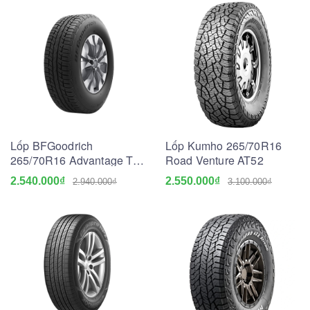
Lốp BFGoodrich
Lốp Kumho 265/70R16
265/70R16 Advantage T/A
Road Venture AT52
SUV Go
2.540.000₫
2.550.000₫
2.940.000₫
3.100.000₫