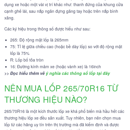
dụng xe hoặc một vài vị trí khác như: thanh đứng của khung cửa
cạnh ghế lái, sau nắp ngăn đựng găng tay hoặc trên nắp bình
xăng.
Các ký hiệu trong thông số được hiểu như sau:
265: Độ rộng mặt lốp là 265mm
75: Tỉ lệ giữa chiều cao (hoặc bề dày lốp) so với độ rộng mặt
lốp là 75%
R: Lốp bố tỏa tròn
16: Đường kính mâm xe (hoặc vành xe) là 16inch
>> Đọc hiểu thêm về
ý nghĩa các thông số lốp tại đây
NÊN MUA LỐP 265/70R16 TỪ
THƯƠNG HIỆU NÀO?
265/70R16 là một kích thước lốp xe khá phổ biến mà hầu hết các
thương hiệu lốp xe đều sản xuất. Tuy nhiên, bạn nên chọn mua
lốp từ các hãng uy tín trên thị trường mà đã kiểm định và được