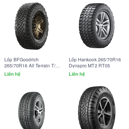
Lốp BFGoodrich
Lốp Hankook 265/70R16
265/70R16 All Terrain T/A
Dynapro MT2 RT05
KO3
Liên hệ
Liên hệ