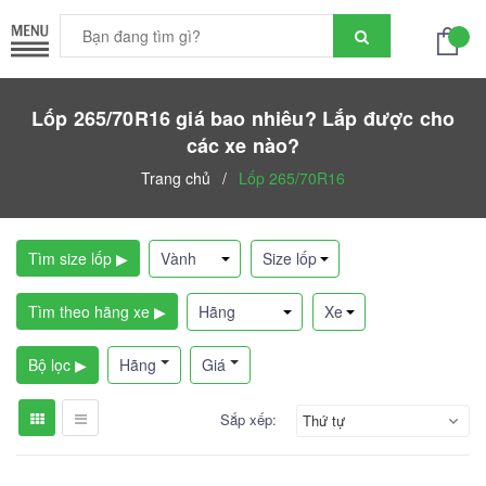
Lốp 265/70R16 giá bao nhiêu? Lắp được cho
các xe nào?
Trang chủ
/
Lốp 265/70R16
Tìm size lốp ▶
Tìm theo hãng xe ▶
Bộ lọc ▶
Hãng
Giá
Sắp xếp:
Thứ tự