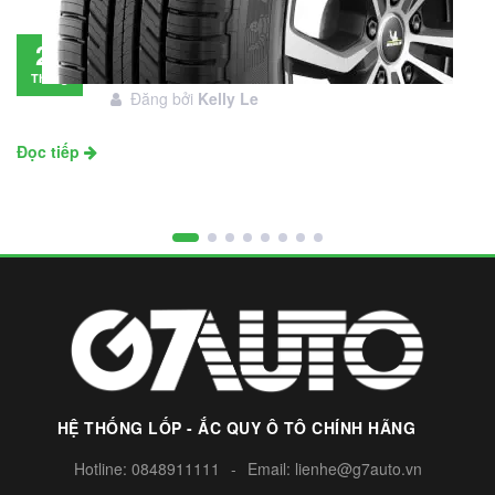
Đánh giá lốp Michelin Primacy SUV: Đáng
28
đầu tư không?
Tháng
Đăng bởi
Kelly Le
11
Đọc tiếp
HỆ THỐNG LỐP - ẮC QUY Ô TÔ CHÍNH HÃNG
Hotline:
0848911111
-
Email:
lienhe@g7auto.vn