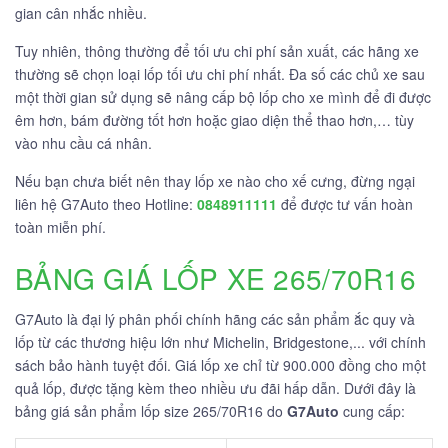
gian cân nhắc nhiều.
Tuy nhiên, thông thường để tối ưu chi phí sản xuất, các hãng xe
thường sẽ chọn loại lốp tối ưu chi phí nhất. Đa số các chủ xe sau
một thời gian sử dụng sẽ nâng cấp bộ lốp cho xe mình để đi được
êm hơn, bám đường tốt hơn hoặc giao diện thể thao hơn,… tùy
vào nhu cầu cá nhân.
Nếu bạn chưa biết nên thay lốp xe nào cho xế cưng, đừng ngại
liên hệ G7Auto theo Hotline:
0848911111
để được tư vấn hoàn
toàn miễn phí.
BẢNG GIÁ LỐP XE 265/70R16
G7Auto là đại lý phân phối chính hãng các sản phẩm ắc quy và
lốp từ các thương hiệu lớn như Michelin, Bridgestone,... với chính
sách bảo hành tuyệt đối. Giá lốp xe chỉ từ 900.000 đồng cho một
quả lốp, được tặng kèm theo nhiều ưu đãi hấp dẫn. Dưới đây là
bảng giá sản phẩm lốp size 265/70R16 do
G7Auto
cung cấp: