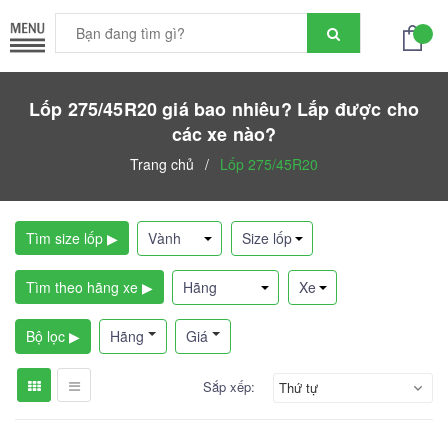
Lốp 275/45R20 giá bao nhiêu? Lắp được cho
các xe nào?
Trang chủ
/
Lốp 275/45R20
Tìm size lốp ▶
Tìm theo hãng xe ▶
Bộ lọc ▶
Hãng
Giá
Sắp xếp:
Thứ tự