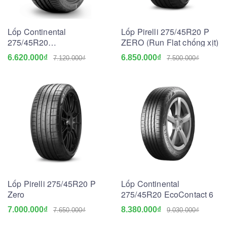
Lốp Continental
Lốp Pirelli 275/45R20 P
275/45R20
ZERO (Run Flat chống xịt)
ContiSportContact 5 SUV
6.620.000₫
6.850.000₫
7.120.000₫
7.500.000₫
Lốp Pirelli 275/45R20 P
Lốp Continental
Zero
275/45R20 EcoContact 6
7.000.000₫
8.380.000₫
7.650.000₫
9.030.000₫