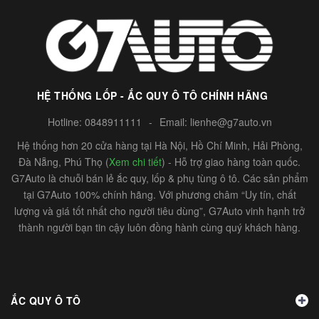
HỆ THỐNG LỐP - ẮC QUY Ô TÔ CHÍNH HÃNG
Hotline:
0848911111
-
Email:
lienhe@g7auto.vn
Hệ thống hơn 20 cửa hàng tại Hà Nội, Hồ Chí Minh, Hải Phòng,
Đà Nẵng, Phú Thọ (
Xem chi tiết
) - Hỗ trợ giao hàng toàn quốc.
G7Auto là chuỗi bán lẻ ắc quy, lốp & phụ tùng ô tô. Các sản phẩm
tại G7Auto 100% chính hãng. Với phương châm “Uy tín, chất
lượng và giá tốt nhất cho người tiêu dùng”, G7Auto vinh hạnh trở
thành người bạn tin cậy luôn đồng hành cùng quý khách hàng.
ẮC QUY Ô TÔ