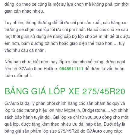
đúng lốp theo xe cũng là một sự lựa chọn mà không phải tốn thời
gian cân nhắc nhiều.
Tuy nhiên, thông thường để tối ưu chi phí sản xuất, các hãng xe
thường sẽ chọn loại lốp tối ưu chi phí nhất. Đa số các chủ xe sau
một thời gian sử dụng sẽ nâng cấp bộ lốp cho xe mình để đi được
êm hơn, bám đường tốt hơn hoặc giao diện thể thao hơn,… tùy
vào nhu cầu cá nhân.
Nếu bạn chưa biết nên thay lốp xe nào cho xế cưng, đừng ngại
liên hệ G7Auto theo Hotline:
0848911111
để được tư vấn hoàn
toàn miễn phí.
BẢNG GIÁ LỐP XE 275/45R20
G7Auto là đại lý phân phối chính hãng các sản phẩm ắc quy và
lốp từ các thương hiệu lớn như Michelin, Bridgestone,... với chính
sách bảo hành tuyệt đối. Giá lốp xe chỉ từ 900.000 đồng cho một
quả lốp, được tặng kèm theo nhiều ưu đãi hấp dẫn. Dưới đây là
bảng giá sản phẩm lốp size 275/45R20 do
G7Auto
cung cấp: