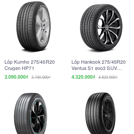
Lốp Kumho 275/45R20
Lốp Hankook 275/45R20
Crugen HP71
Ventus S1 evo3 SUV
K127A
3.090.000₫
4.320.000₫
3.740.000₫
4.820.000₫