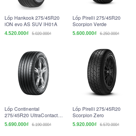
Lốp Hankook 275/45R20
Lốp Pirelli 275/45R20
iON evo AS SUV IH01A
Scorpion Verde
4.520.000₫
5.600.000₫
5.020.000₫
6.250.000₫
Lốp Continental
Lốp Pirelli 275/45R20
275/45R20 UltraContact
Scorpion Zero
UC6 SUV
5.690.000₫
5.920.000₫
6.190.000₫
6.570.000₫