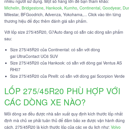
nhiều người sử dụng. Một số hàng lớn để bạn tham khảo:
Michelin
,
Bridgestone
,
Hankook
,
Kumho
,
Continental
,
Goodyear
,
Du
Milestar, BFGoodrich, Advenza, Yokohama,... Click vào tên từng
thương hiệu để đọc thêm đánh giá sản phẩm.
Với lốp size 275/45R20, G7Auto đang có sẵn các dòng sản phẩm
sau:
Size 275/45R20 của Continental: có sẵn với dòng
gai UltraContact UC6 SUV
Size 275/45R20 của Hankook: có sẵn với dòng gai Ventus AS
RH07
Size 275/45R20 của Pirelli: có sẵn với dòng gai Scorpion Verde
LỐP 275/45R20 PHÙ HỢP VỚI
CÁC DÒNG XE NÀO?
Mỗi dòng xe đều được nhà sản xuất quy định kích thước lốp nhất
định mà chủ xe phải tuân thủ để đảm bảo xe được vận hành đúng
cách. 275/45R20 là kích thước lốp của các xe du lịch như:
Volvo