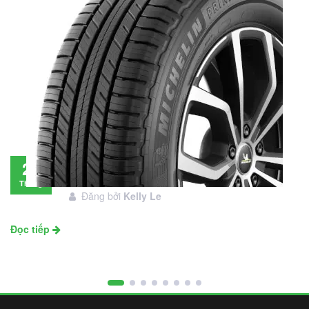
Đánh giá lốp Michelin Primacy SUV: Đáng
28
đầu tư không?
Tháng
Đăng bởi
Kelly Le
11
Đọc tiếp