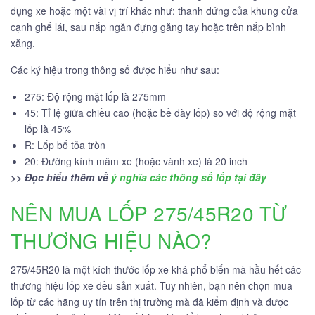
dụng xe hoặc một vài vị trí khác như: thanh đứng của khung cửa
cạnh ghế lái, sau nắp ngăn đựng găng tay hoặc trên nắp bình
xăng.
Các ký hiệu trong thông số được hiểu như sau:
275: Độ rộng mặt lốp là 275mm
45: Tỉ lệ giữa chiều cao (hoặc bề dày lốp) so với độ rộng mặt
lốp là 45%
R: Lốp bố tỏa tròn
20: Đường kính mâm xe (hoặc vành xe) là 20 inch
>> Đọc hiểu thêm về
ý nghĩa các thông số lốp tại đây
NÊN MUA LỐP 275/45R20 TỪ
THƯƠNG HIỆU NÀO?
275/45R20 là một kích thước lốp xe khá phổ biến mà hầu hết các
thương hiệu lốp xe đều sản xuất. Tuy nhiên, bạn nên chọn mua
lốp từ các hãng uy tín trên thị trường mà đã kiểm định và được