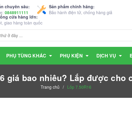
ấn chuyên sâu:
Sản phẩm chính hãng:
ne:
0848911111
Bảo hành điện tử, chống hàng giả
hống cửa hàng lớn:
ốt, giao hàng toàn quốc
PHỤ TÙNG KHÁC
PHỤ KIỆN
DỊCH VỤ
6 giá bao nhiêu? Lắp được cho 
Trang chủ
/
Lốp 7.50R16