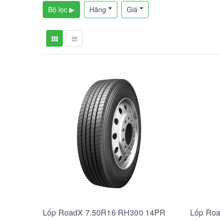
Bộ lọc ▶
Hãng
Giá
Lốp RoadX 7.50R16 RH300 14PR
Lốp Ro