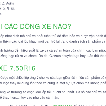
 Z, Agilis
R210, R156
1S
ỚI CÁC DÒNG XE NÀO?
 lốp nhất định mà chủ xe phải tuân thủ để đảm bảo xe được vận hành 
ìm thêm các loại lốp khác, mời bạn trở lại trang danh sách sản phẩm và
nh hưởng đến hiệu suất lái xe và cả sự an toàn của chính các bạn nữa
trường hợp rủi ro va chạm. Do đó, G7Auto khuyên bạn hãy tuân thủ th
XE 7.50R16
 được một chiếc lốp ưng ý cho xe của bạn giữa rất nhiều sản phẩm có
ì việc thay lại đúng lốp theo xe cũng là một sự lựa chọn mà không phải
hãng xe thường sẽ chọn loại lốp tối ưu chi phí nhất. Đa số các chủ xe 
hể thao hơn,… tùy vào nhu cầu cá nhân.