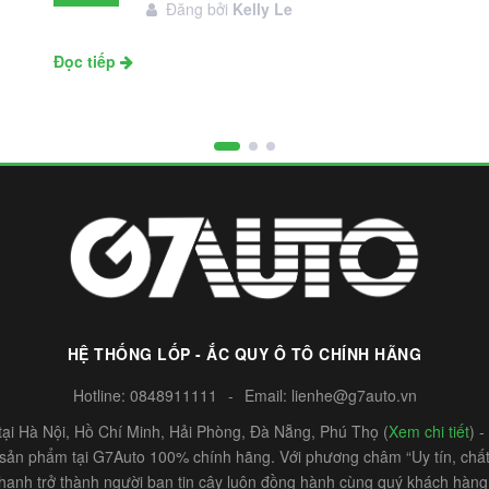
Đăng bởi
Kelly Le
11
Đọc tiếp
HỆ THỐNG LỐP - ẮC QUY Ô TÔ CHÍNH HÃNG
Hotline:
0848911111
-
Email:
lienhe@g7auto.vn
ại Hà Nội, Hồ Chí Minh, Hải Phòng, Đà Nẵng, Phú Thọ (
Xem chi tiết
) 
c sản phẩm tại G7Auto 100% chính hãng. Với phương châm “Uy tín, chất 
hạnh trở thành người bạn tin cậy luôn đồng hành cùng quý khách hàng