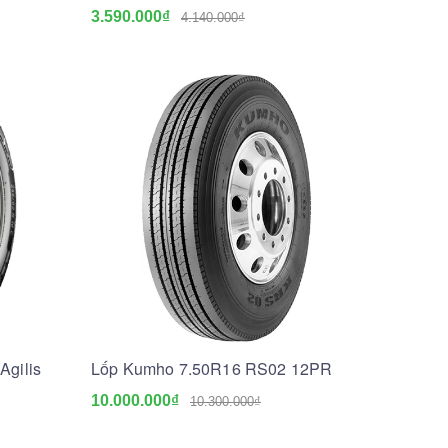
3.590.000₫
4.140.000₫
Agilis
Lốp Kumho 7.50R16 RS02 12PR
10.000.000₫
10.300.000₫