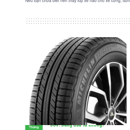
Nếu bạn chưa biết nên thay lốp xe nào cho xế cưng, đừn
Đánh giá lốp Michelin Primacy
28
SUV: Đáng đầu tư không?
Tháng