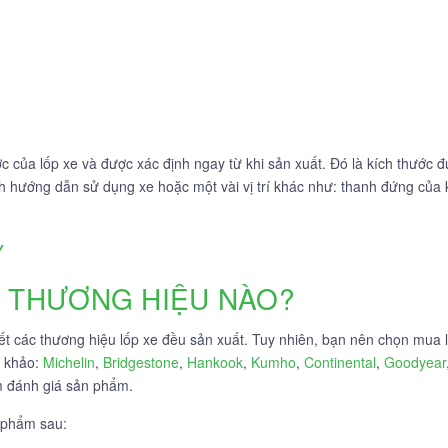
ớc của lốp xe và được xác định ngay từ khi sản xuất. Đó là kích thước 
ách hướng dẫn sử dụng xe hoặc một vài vị trí khác như: thanh đứng củ
y
Ừ THƯƠNG HIỆU NÀO?
t các thương hiệu lốp xe đều sản xuất. Tuy nhiên, bạn nên chọn mua lố
m khảo:
Michelin
,
Bridgestone
,
Hankook
,
Kumho
,
Continental
,
Goodyear
m đánh giá sản phẩm.
 phẩm sau: