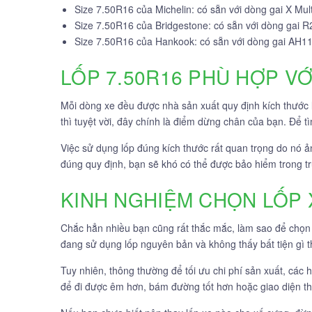
Size 7.50R16 của Michelin: có sẵn với dòng gai X Multi
Size 7.50R16 của Bridgestone: có sẵn với dòng gai 
Size 7.50R16 của Hankook: có sẵn với dòng gai AH1
LỐP 7.50R16 PHÙ HỢP V
Mỗi dòng xe đều được nhà sản xuất quy định kích thước
thì tuyệt vời, đây chính là điểm dừng chân của bạn. Để t
Việc sử dụng lốp đúng kích thước rất quan trọng do nó ả
đúng quy định, bạn sẽ khó có thể được bảo hiểm trong 
KINH NGHIỆM CHỌN LỐP 
Chắc hẳn nhiều bạn cũng rất thắc mắc, làm sao để chọn
đang sử dụng lốp nguyên bản và không thấy bất tiện gì th
Tuy nhiên, thông thường để tối ưu chi phí sản xuất, các 
để đi được êm hơn, bám đường tốt hơn hoặc giao diện t