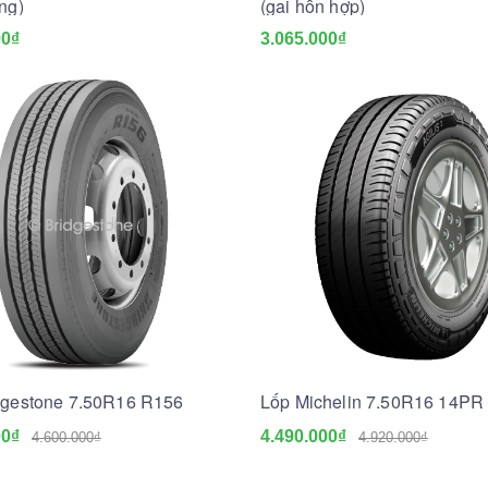
ng)
(gai hỗn hợp)
00₫
3.065.000₫
dgestone 7.50R16 R156
Lốp Michelin 7.50R16 14PR 
00₫
4.490.000₫
4.600.000₫
4.920.000₫