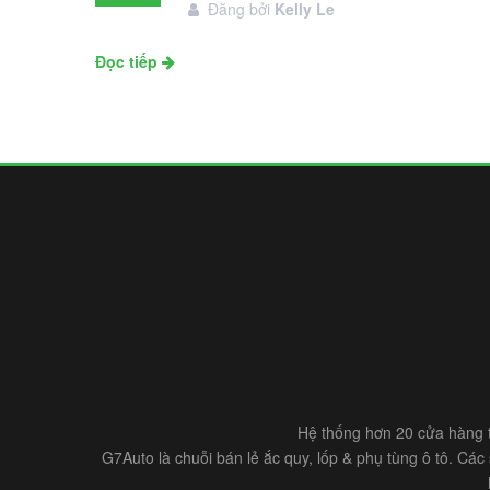
Đăng bởi
Kelly Le
11
Đọc tiếp
Hệ thống hơn 20 cửa hàng t
G7Auto là chuỗi bán lẻ ắc quy, lốp & phụ tùng ô tô. Cá