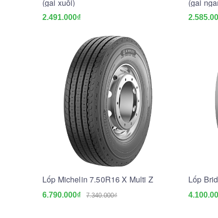
(gai xuôi)
(gai nga
2.491.000₫
2.585.0
Lốp Michelin 7.50R16 X Multi Z
Lốp Bri
6.790.000₫
4.100.0
7.340.000₫