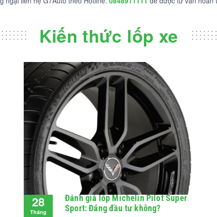
g ngại liên hệ G7Auto theo Hotline:
0848911111
để được tư vấn hoàn t
Kiến thức lốp xe
Đánh giá lốp Michelin Pilot Super
28
Sport: Đáng đầu tư không?
Tháng