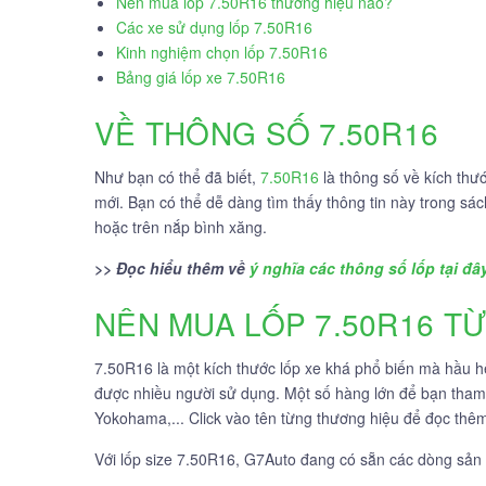
Nên mua lốp 7.50R16 thương hiệu nào?
Các xe sử dụng lốp 7.50R16
Kinh nghiệm chọn lốp 7.50R16
Bảng giá lốp xe 7.50R16
VỀ THÔNG SỐ 7.50R16
Như bạn có thể đã biết,
7.50R16
là thông số về kích thư
mới. Bạn có thể dễ dàng tìm thấy thông tin này trong s
hoặc trên nắp bình xăng.
>> Đọc hiểu thêm về
ý nghĩa các thông số lốp tại đâ
NÊN MUA LỐP 7.50R16 T
7.50R16 là một kích thước lốp xe khá phổ biến mà hầu hế
được nhiều người sử dụng. Một số hàng lớn để bạn tha
Yokohama,... Click vào tên từng thương hiệu để đọc thê
Với lốp size 7.50R16, G7Auto đang có sẵn các dòng sản