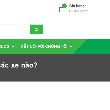
Giỏ hàng:
(
)
Sản phẩm
BLOG
KẾT NỐI VỚI CHÚNG TÔI
các xe nào?