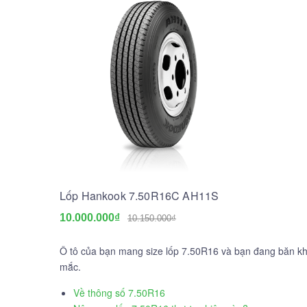
Lốp Hankook 7.50R16C AH11S
10.000.000₫
10.150.000₫
Ô tô của bạn mang size lốp 7.50R16 và bạn đang băn kh
mắc.
Về thông số 7.50R16