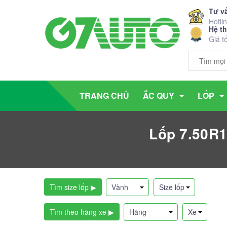
Tư v
Hotli
Hệ t
Giá t
TRANG CHỦ
ẮC QUY
LỐP
Lốp 7.50R1
Tìm size lốp ▶
Tìm theo hãng xe ▶