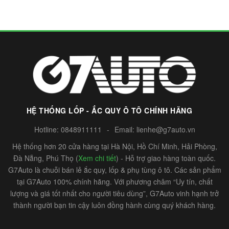
HỆ THỐNG LỐP - ẮC QUY Ô TÔ CHÍNH HÃNG
Hotline:
0848911111
-
Email:
lienhe@g7auto.vn
Hệ thống hơn 20 cửa hàng tại Hà Nội, Hồ Chí Minh, Hải Phòng,
Đà Nẵng, Phú Thọ (
Xem chi tiết
) - Hỗ trợ giao hàng toàn quốc.
G7Auto là chuỗi bán lẻ ắc quy, lốp & phụ tùng ô tô. Các sản phẩm
tại G7Auto 100% chính hãng. Với phương châm “Uy tín, chất
lượng và giá tốt nhất cho người tiêu dùng”, G7Auto vinh hạnh trở
thành người bạn tin cậy luôn đồng hành cùng quý khách hàng.