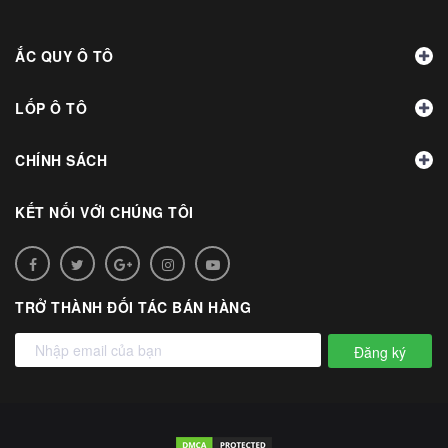
ẮC QUY Ô TÔ
LỐP Ô TÔ
CHÍNH SÁCH
KẾT NỐI VỚI CHÚNG TÔI
TRỞ THÀNH ĐỐI TÁC BÁN HÀNG
Đăng ký