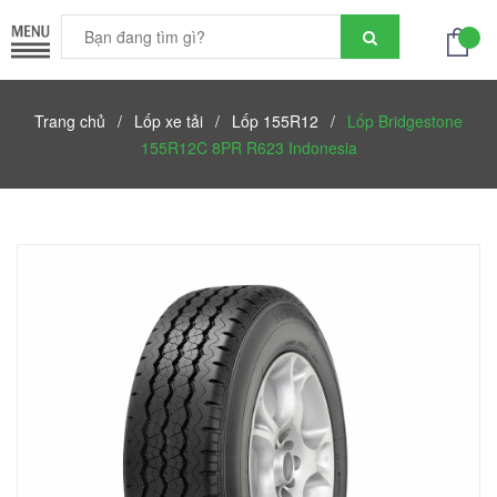
Trang chủ
/
Lốp xe tải
/
Lốp 155R12
/
Lốp Bridgestone
155R12C 8PR R623 Indonesia