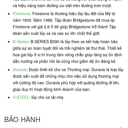
và hiệu năng bám đường ưu việt trên đường trơn trượt.
Firestone
: Firestone là thương hiệu lốp lâu đời của Mỹ từ
năm 1900. Năm 1988, Tập đoàn Bridgestone đã mua lại
Firestone với giá 2,6 tỉ đô giúp Bridgestone trở thành Tập
đoàn sản xuất lốp xe và cao su lớn nhất thế giới.
B-Series
: B-SERIES B390 là lốp theo xe kết hợp hoàn hảo
giữa sự an toàn tuyệt đối và trải nghiệm lái thư thái. Thiết kế
hoa gai lốp ở vị trí trung tâm vững chắc giúp tăng sự ổn định
dẫn hướng và phản hồi lái cũng như giảm độ ồn đáng kể.
Duravis
: Được thiết kế cho xe Thương mại. Duravis là loại lốp
được sản xuất để chống chịu cho việc sử dụng thương mại
với cường độ cao. Duravis phù hợp với quãng đường đi lớn,
giúp duy trì hoạt động kinh doanh của bạn.
V-STEEL
: lốp cho xe tải nhẹ
BẢO HÀNH