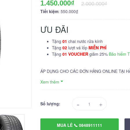
1.450.000₫
2.000.000₫
Tiết kiệm
: 550.000₫
ƯU ĐÃI
Tặng
01
chai nước rửa kính
Tặng
02
lượt vá lốp
MIỄN PHÍ
Tặng
01 VOUCHER
giảm 25%
Bảo hiểm 
ÁP DỤNG CHO CÁC ĐƠN HÀNG ONLINE TẠI H
Xem thêm
-
+
Số lượng:
MUA LẺ 📞 0848911111