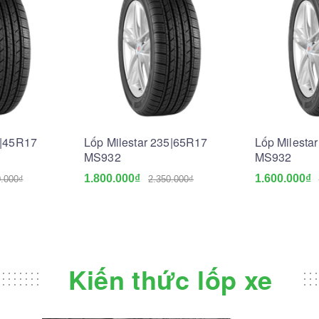
5|45R17
Lốp Milestar 235|65R17
Lốp Milesta
MS932
MS932
1.800.000₫
1.600.000₫
0.000₫
2.350.000₫
Kiến thức lốp xe