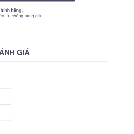
hính hãng:
ện tử, chống hàng giả
ÁNH GIÁ