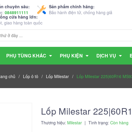
ấn chuyên sâu:
Sản phẩm chính hãng:
ne:
0848911111
Bảo hành điện tử, chống hàng giả
hống cửa hàng lớn:
ốt, giao hàng toàn quốc
PHỤ TÙNG KHÁC
PHỤ KIỆN
DỊCH VỤ
rang chủ
/
Lốp ô tô
/
Lốp Milestar
/
Lốp Milestar 225|60R16 MS9
Lốp Milestar 225|60
Thương hiệu:
Milestar
|
Tình trạng:
Còn hàng