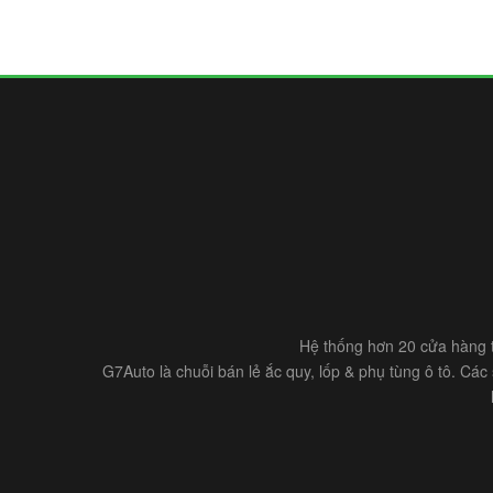
Hệ thống hơn 20 cửa hàng t
G7Auto là chuỗi bán lẻ ắc quy, lốp & phụ tùng ô tô. Cá