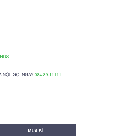
TNDS
À NỘI. GỌI NGAY
084.89.11111
MUA SỈ