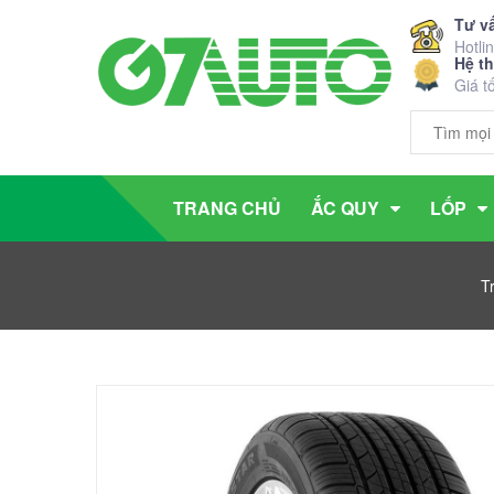
Tư v
Hotli
Hệ t
Giá t
TRANG CHỦ
ẮC QUY
LỐP
T