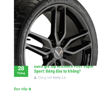
Đánh giá lốp Michelin Pilot Super
28
Sport: Đáng đầu tư không?
Tháng
Đăng bởi
Kelly Le
11
Đọc tiếp