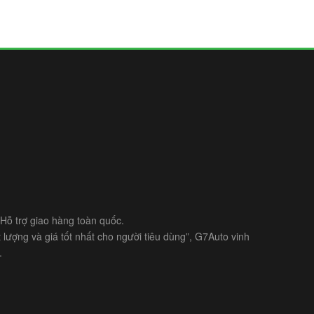
- Hỗ trợ giao hàng toàn quốc.
lượng và giá tốt nhất cho người tiêu dùng”, G7Auto vinh
.