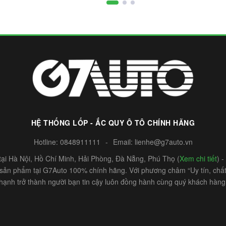
HỆ THỐNG LỐP - ẮC QUY Ô TÔ CHÍNH HÃNG
Hotline:
0848911111
-
Email:
lienhe@g7auto.vn
ại Hà Nội, Hồ Chí Minh, Hải Phòng, Đà Nẵng, Phú Thọ (
Xem chi tiết
) 
c sản phẩm tại G7Auto 100% chính hãng. Với phương châm “Uy tín, chất 
hạnh trở thành người bạn tin cậy luôn đồng hành cùng quý khách hàng