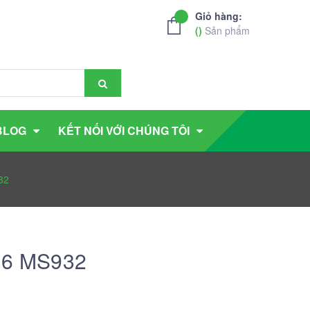
Giỏ hàng:
(
)
Sản phẩm
BLOG
KẾT NỐI VỚI CHÚNG TÔI
32
R16 MS932