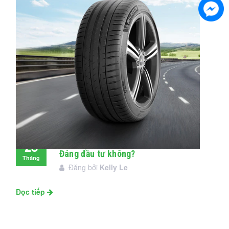
Đánh giá lốp Michelin Pilot Sport 4:
28
Đáng đầu tư không?
Tháng
Đăng bởi
Kelly Le
11
Đọc tiếp