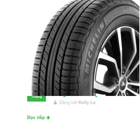
Đánh giá lốp Michelin Primacy SUV:
28
Đáng đầu tư không?
Tháng
Đăng bởi
Kelly Le
11
Đọc tiếp