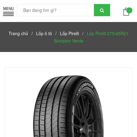
Trang chủ
/
Lốp ô tô
/
Lốp Pirelli
/
Lốp Pirelli 275/45R21
Scorpion Verde