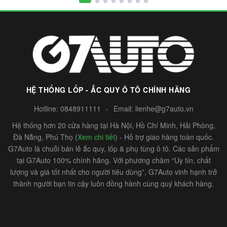
HỆ THỐNG LỐP - ẮC QUY Ô TÔ CHÍNH HÃNG
Hotline:
0848911111
-
Email:
lienhe@g7auto.vn
Hệ thống hơn 20 cửa hàng tại Hà Nội, Hồ Chí Minh, Hải Phòng,
Đà Nẵng, Phú Thọ (
Xem chi tiết
) - Hỗ trợ giao hàng toàn quốc.
G7Auto là chuỗi bán lẻ ắc quy, lốp & phụ tùng ô tô. Các sản phẩm
tại G7Auto 100% chính hãng. Với phương châm “Uy tín, chất
lượng và giá tốt nhất cho người tiêu dùng”, G7Auto vinh hạnh trở
thành người bạn tin cậy luôn đồng hành cùng quý khách hàng.