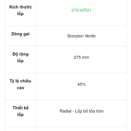
Kích thước
275/45R21
lốp
Dòng gai
Scorpion Verde
Độ rộng
275 mm
lốp
Tỷ lệ chiều
45%
cao
Thiết kế
Radial - Lốp bố tỏa tròn
lốp