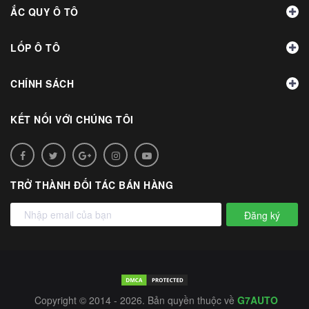
ẮC QUY Ô TÔ
LỐP Ô TÔ
CHÍNH SÁCH
KẾT NỐI VỚI CHÚNG TÔI
TRỞ THÀNH ĐỐI TÁC BÁN HÀNG
Đăng ký
Copyright © 2014 - 2026. Bản quyền thuộc về
G7AUTO