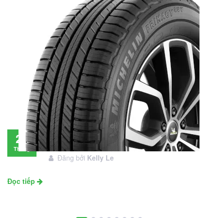
Đánh giá lốp Michelin Primacy SUV: Đáng
28
đầu tư không?
Tháng
Đăng bởi
Kelly Le
11
Đọc tiếp