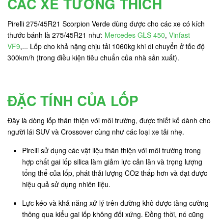
CÁC XE TƯƠNG THÍCH
Pirelli 275/45R21 Scorpion Verde dùng được cho các xe có kích
thước bánh là 275/45R21 như:
Mercedes GLS 450
,
Vinfast
VF9
,... Lốp cho khả nặng chịu tải 1060kg khi di chuyển ở tốc độ
300km/h (trong điều kiện tiêu chuẩn của nhà sản xuất).
ĐẶC TÍNH CỦA LỐP
Đây là dòng lốp thân thiện với môi trường, được thiết kế dành cho
người lái SUV và Crossover cùng như các loại xe tải nhẹ.
Pirelli sử dụng các vật liệu thân thiện với môi trường trong
hợp chất gai lốp silica làm giảm lực cản lăn và trọng lượng
tổng thể của lốp, phát thải lượng CO2 thấp hơn và đạt được
hiệu quả sử dụng nhiên liệu.
Lực kéo và khả năng xử lý trên đường khô được tăng cường
thông qua kiểu gai lốp không đối xứng. Đồng thời, nó cũng