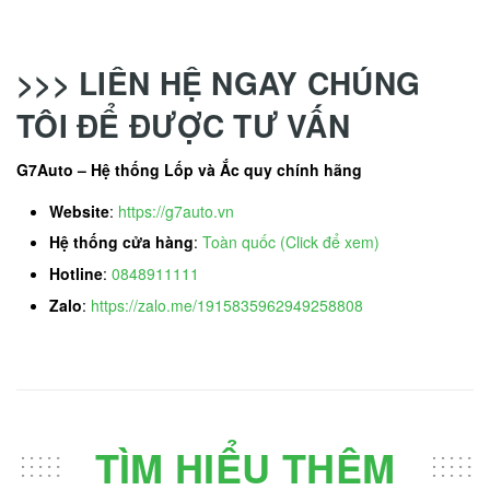
>>> LIÊN HỆ NGAY CHÚNG
TÔI ĐỂ ĐƯỢC TƯ VẤN
G7Auto – Hệ thống Lốp và Ắc quy chính hãng
Website
:
https://g7auto.vn
Hệ thống cửa hàng
:
Toàn quốc (Click để xem)
Hotline
:
0848911111
Zalo
:
https://zalo.me/1915835962949258808
TÌM HIỂU THÊM