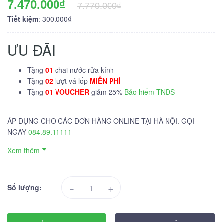
7.470.000₫
7.770.000₫
Tiết kiệm
: 300.000₫
ƯU ĐÃI
Tặng
01
chai nước rửa kính
Tặng
02
lượt vá lốp
MIỄN PHÍ
Tặng
01 VOUCHER
giảm 25%
Bảo hiểm TNDS
ÁP DỤNG CHO CÁC ĐƠN HÀNG ONLINE TẠI HÀ NỘI. GỌI
NGAY
084.89.11111
Xem thêm
-
+
Số lượng: