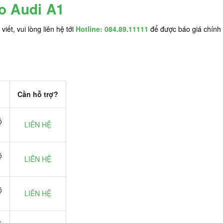
o Audi A1
iết, vui lòng liên hệ tới
Hotline: 084.89.11111
để được báo giá chính 
Cần hỗ trợ?
ộ
LIÊN HỆ
ộ
LIÊN HỆ
ộ
LIÊN HỆ