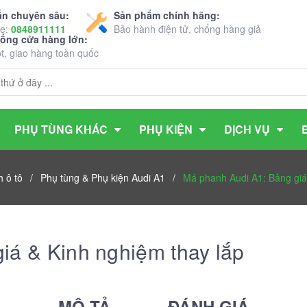
ấn chuyên sâu:
Sản phẩm chính hãng:
ne:
0848911111
Bảo hành điện tử, chống hàng giả
hống cửa hàng lớn:
ốt, giao hàng toàn quốc
PHỤ TÙNG KHÁC
PHỤ KIỆN
DỊCH VỤ
 ô tô
/
Phụ tùng & Phụ kiện Audi A1
/
Má phanh Audi A1: Bảng giá
iá & Kinh nghiệm thay lắp
MÔ TẢ
ĐÁNH GIÁ