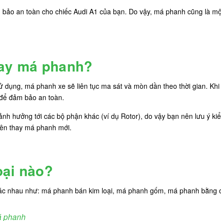
bảo an toàn cho chiếc Audi A1 của bạn. Do vậy, má phanh cũng là mộ
hay má phanh?
 dụng, má phanh xe sẽ liên tục ma sát và mòn dần theo thời gian. Kh
 để đảm bảo an toàn.
nh hưởng tới các bộ phận khác (ví dụ Rotor), do vậy bạn nên lưu ý k
nên thay má phanh mới.
oại nào?
hác nhau như: má phanh bán kim loại, má phanh gốm, má phanh bằng cá
á phanh