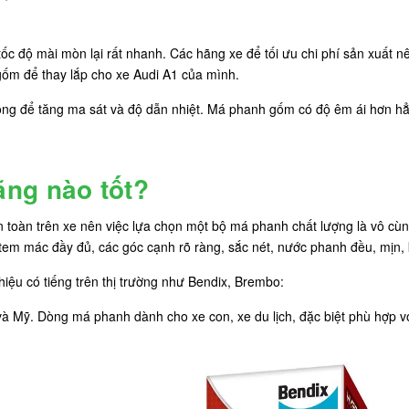
c độ mài mòn lại rất nhanh. Các hãng xe để tối ưu chi phí sản xuất n
ốm để thay lắp cho xe Audi A1 của mình.
g để tăng ma sát và độ dẫn nhiệt. Má phanh gốm có độ êm ái hơn hẳn
ng nào tốt?
 toàn trên xe nên việc lựa chọn một bộ má phanh chất lượng là vô cù
 tem mác đầy đủ, các góc cạnh rõ ràng, sắc nét, nước phanh đều, mịn,
ệu có tiếng trên thị trường như Bendix, Brembo:
ỹ. Dòng má phanh dành cho xe con, xe du lịch, đặc biệt phù hợp với c