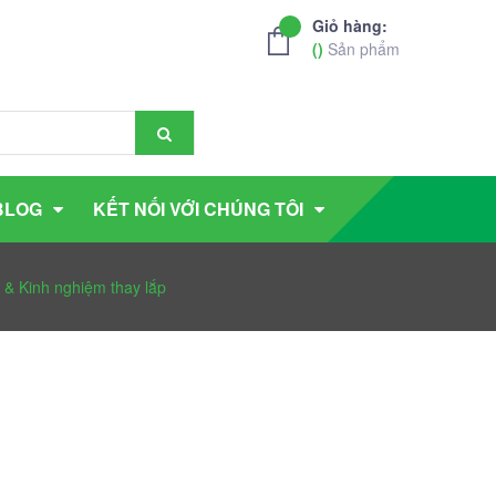
Giỏ hàng:
(
)
Sản phẩm
BLOG
KẾT NỐI VỚI CHÚNG TÔI
 & Kinh nghiệm thay lắp