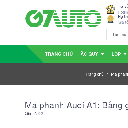
Tư v
Hotli
Hệ t
Giá t
TRANG CHỦ
ẮC QUY
LỐP
Trang chủ
/
Má phanh
Má phanh Audi A1: Bảng g
Giá từ: 0₫