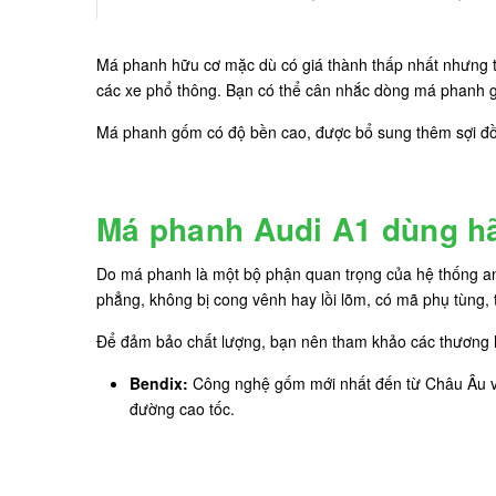
Má phanh hữu cơ mặc dù có giá thành thấp nhất nhưng tố
các xe phổ thông. Bạn có thể cân nhắc dòng má phanh g
Má phanh gốm có độ bền cao, được bổ sung thêm sợi đồn
Má phanh Audi A1 dùng hã
Do má phanh là một bộ phận quan trọng của hệ thống an
phẳng, không bị cong vênh hay lồi lõm, có mã phụ tùng,
Để đảm bảo chất lượng, bạn nên tham khảo các thương hi
Bendix:
Công nghệ gốm mới nhất đến từ Châu Âu và M
đường cao tốc.