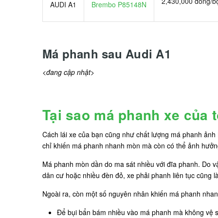
2,430,000 đồng/b
AUDI A1
Brembo P85148N
Má phanh sau Audi A1
<đang cập nhật>
Tại sao má phanh xe của 
Cách lái xe của bạn cũng như chất lượng má phanh ảnh 
chỉ khiến má phanh nhanh mòn mà còn có thể ảnh hưởn
Má phanh mòn dần do ma sát nhiều với đĩa phanh. Do vậ
dân cư hoặc nhiều đèn đỏ, xe phải phanh liên tục cũng 
Ngoài ra, còn một số nguyên nhân khiến má phanh nhan
Để bụi bẩn bám nhiều vào má phanh mà không vệ s