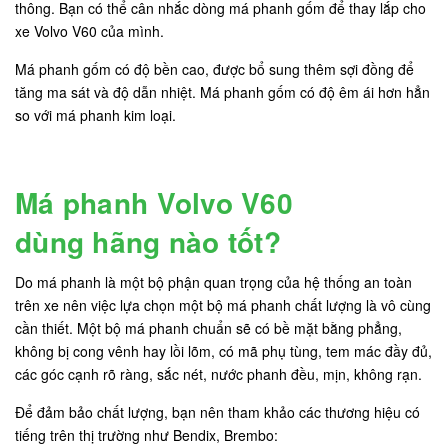
thông. Bạn có thể cân nhắc dòng má phanh gốm để thay lắp cho
xe Volvo V60 của mình.
Má phanh gốm có độ bền cao, được bổ sung thêm sợi đồng để
tăng ma sát và độ dẫn nhiệt. Má phanh gốm có độ êm ái hơn hẳn
so với má phanh kim loại.
Má phanh Volvo V60
dùng hãng nào tốt?
Do má phanh là một bộ phận quan trọng của hệ thống an toàn
trên xe nên việc lựa chọn một bộ má phanh chất lượng là vô cùng
cần thiết. Một bộ má phanh chuẩn sẽ có bề mặt bằng phẳng,
không bị cong vênh hay lồi lõm, có mã phụ tùng, tem mác đầy đủ,
các góc cạnh rõ ràng, sắc nét, nước phanh đều, mịn, không rạn.
Để đảm bảo chất lượng, bạn nên tham khảo các thương hiệu có
tiếng trên thị trường như Bendix, Brembo: