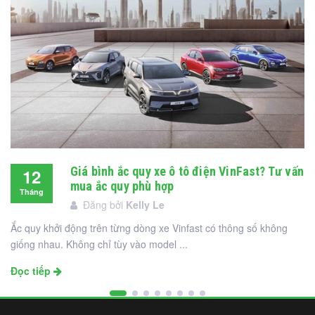
Giá bình ắc quy xe ô tô điện VinFast? Tư vấn
12
mua ắc quy phù hợp
Tháng
Đăng bởi
Kelly Le
12
Ắc quy khởi động trên từng dòng xe Vinfast có thông số không
giống nhau. Không chỉ tùy vào model ...
Đọc tiếp