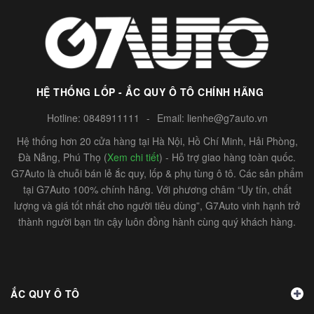
HỆ THỐNG LỐP - ẮC QUY Ô TÔ CHÍNH HÃNG
Hotline:
0848911111
-
Email:
lienhe@g7auto.vn
Hệ thống hơn 20 cửa hàng tại Hà Nội, Hồ Chí Minh, Hải Phòng,
Đà Nẵng, Phú Thọ (
Xem chi tiết
) - Hỗ trợ giao hàng toàn quốc.
G7Auto là chuỗi bán lẻ ắc quy, lốp & phụ tùng ô tô. Các sản phẩm
tại G7Auto 100% chính hãng. Với phương châm “Uy tín, chất
lượng và giá tốt nhất cho người tiêu dùng”, G7Auto vinh hạnh trở
thành người bạn tin cậy luôn đồng hành cùng quý khách hàng.
ẮC QUY Ô TÔ