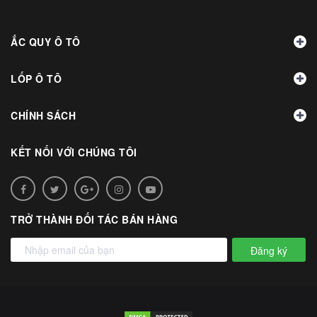
ẮC QUY Ô TÔ
LỐP Ô TÔ
CHÍNH SÁCH
KẾT NỐI VỚI CHÚNG TÔI
TRỞ THÀNH ĐỐI TÁC BÁN HÀNG
Đăng ký