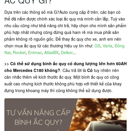
ẮC QUY GÌ?
Dựa trên các thông số mà G7Auto cung cấp ở trên, các bạn có
thể đã nắm được chính xác loại ắc quy mà mình cần lắp. Tuỳ vào
nhu cầu cũng như khả năng chi trả, hãy chọn cho mình sản phẩm
phù hợp nhất nhưng cũng đừng quá ham rẻ mà mua phải sản
phẩm không rõ nguồn gốc. Để thay ắc quy cho xe, anh em nên
chọn mua ắc quy từ các thương hiệu uy tín như:
GS
,
Varta
,
Đồng
Nai
,
Rocket
,
Enimac
,
AtlasBX
,
Delkor
...
>> Có thể sử dụng bình ắc quy có dung lượng lớn hơn 60AH
cho Mercedes C180 không?
. Câu trả lời là
Có
tuy nhiên nên
cân nhắc thêm về kích thước ắc quy. Một bình ắc quy có công
suất cao nhưng kích thước không phù hợp với thiết kế của khay
đựng trong khoang máy thì cũng không thể sử dụng được.