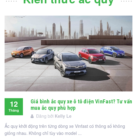
Giá bình ắc quy xe ô tô điện VinFast? Tư vấn
12
mua ắc quy phù hợp
Tháng
Đăng bởi
Kelly Le
12
Ắc quy khởi động trên từng dòng xe Vinfast có thông số không
giống nhau. Không chỉ tùy vào model ...