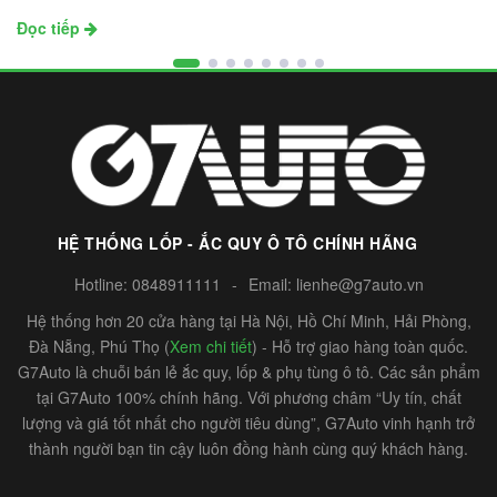
Đọc tiếp
HỆ THỐNG LỐP - ẮC QUY Ô TÔ CHÍNH HÃNG
Hotline:
0848911111
-
Email:
lienhe@g7auto.vn
Hệ thống hơn 20 cửa hàng tại Hà Nội, Hồ Chí Minh, Hải Phòng,
Đà Nẵng, Phú Thọ (
Xem chi tiết
) - Hỗ trợ giao hàng toàn quốc.
G7Auto là chuỗi bán lẻ ắc quy, lốp & phụ tùng ô tô. Các sản phẩm
tại G7Auto 100% chính hãng. Với phương châm “Uy tín, chất
lượng và giá tốt nhất cho người tiêu dùng”, G7Auto vinh hạnh trở
thành người bạn tin cậy luôn đồng hành cùng quý khách hàng.