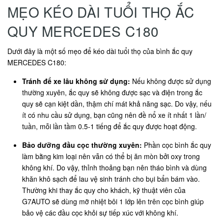
MẸO KÉO DÀI TUỔI THỌ ẮC
QUY MERCEDES C180
Dưới đây là một số mẹo để kéo dài tuổi thọ của bình ắc quy
MERCEDES C180:
Tránh để xe lâu không sử dụng:
Nếu không được sử dụng
thường xuyên, ắc quy sẽ không được sạc và điện trong ắc
quy sẽ cạn kiệt dần, thậm chí mát khả năng sạc. Do vậy, nếu
ít có nhu cầu sử dụng, bạn cũng nên đề nổ xe ít nhất 1 lần/
tuần, mỗi lần tầm 0.5-1 tiếng để ắc quy được hoạt động.
Bảo dưỡng đầu cọc thường xuyên:
Phần cọc bình ắc quy
làm bằng kim loại nên vẫn có thể bị ăn mòn bởi oxy trong
không khí. Do vậy, thỉnh thoảng bạn nên tháo bình và dùng
khăn khô sạch để lau vệ sinh tránh cho bụi bẩn bám vào.
Thường khi thay ắc quy cho khách, kỹ thuật viên của
G7AUTO sẽ dùng mỡ nhiệt bôi 1 lớp lên trên cọc bình giúp
bảo vệ các đầu cọc khỏi sự tiếp xúc với không khí.