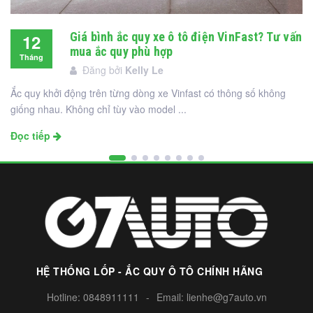
Giá bình ắc quy xe ô tô điện VinFast? Tư vấn
12
mua ắc quy phù hợp
Tháng
Đăng bởi
Kelly Le
12
Ắc quy khởi động trên từng dòng xe Vinfast có thông số không
giống nhau. Không chỉ tùy vào model ...
Đọc tiếp
HỆ THỐNG LỐP - ẮC QUY Ô TÔ CHÍNH HÃNG
Hotline:
0848911111
-
Email:
lienhe@g7auto.vn