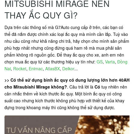
MITSUBISHI MIRAGE NÊN
THAY ẮC QUY GÌ?
Dựa trên các thông số mà G7Auto cung cấp ở trên, các bạn có
thể đã nắm được chính xác loại ắc quy mà mình cần lắp. Tuỳ vào
nhu cầu cũng như khả năng chi trả, hãy chọn cho mình sản phẩm
phù hợp nhất nhưng cũng đừng quá ham rẻ mà mua phải sản
phẩm không rõ nguồn gốc. Để thay ắc quy cho xe, anh em nên
chọn mua ắc quy từ các thương hiệu uy tín như:
GS
,
Varta
,
Đồng
Nai
,
Rocket
,
Enimac
,
AtlasBX
,
Delkor
...
>> Có thể sử dụng bình ắc quy có dung lượng lớn hơn 40AH
cho Mitsubishi Mirage không?
. Câu trả lời là
Có
tuy nhiên nên
cân nhắc thêm về kích thước ắc quy. Một bình ắc quy có công
suất cao nhưng kích thước không phù hợp với thiết kế của khay
đựng trong khoang máy thì cũng không thể sử dụng được.