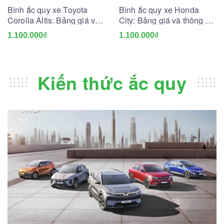
Bình ắc quy xe Toyota
Bình ắc quy xe Honda
Corolla Altis: Bảng giá và
City: Bảng giá và thông số
thông số kỹ thuật
kỹ thuật
1.100.000₫
1.100.000₫
Kiến thức ắc quy