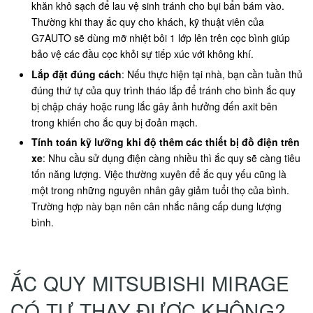
khăn khô sạch để lau vệ sinh tránh cho bụi bẩn bám vào.
Thường khi thay ắc quy cho khách, kỹ thuật viên của
G7AUTO sẽ dùng mỡ nhiệt bôi 1 lớp lên trên cọc bình giúp
bảo vệ các đầu cọc khỏi sự tiếp xúc với không khí.
Lắp đặt đúng cách
: Nếu thực hiện tại nhà, bạn cần tuần thủ
đúng thứ tự của quy trình tháo lắp để tránh cho bình ắc quy
bị chập cháy hoặc rung lắc gây ảnh hưởng đến axit bên
trong khiến cho ắc quy bị đoản mạch.
Tính toán kỹ lưỡng khi độ thêm các thiết bị đồ điện trên
xe
: Nhu cầu sử dụng điện càng nhiều thì ắc quy sẽ càng tiêu
tốn năng lượng. Việc thường xuyên để ắc quy yếu cũng là
một trong những nguyên nhân gây giảm tuổi thọ của bình.
Trường hợp này bạn nên cân nhắc nâng cấp dung lượng
bình.
ẮC QUY MITSUBISHI MIRAGE
CÓ TỰ THAY ĐƯỢC KHÔNG?