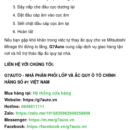
Đậy nắp che đầu cọc dương lại
Đặt đầu cáp âm vào cọc âm
Siết chặt đầu cáp cọc âm lại
Hoàn tất
Nếu bạn gặp khó khăn trong việc tự thay ắc quy cho xe Mitsubishi
Mirage thì đừng lo lắng,
G7Auto
cung cấp dịch vụ giao hàng tận
nơi và hỗ trợ tháo lắp ắc quy tại nhà.
LIÊN HỆ VỚI CHÚNG TÔI:
G7AUTO - NHÀ PHÂN PHỐI LỐP VÀ ẮC QUY Ô TÔ CHÍNH
HÃNG SỐ #1 VIỆT NAM
Mua hàng tại:
Hệ thống cửa hàng
Website: https://g7auto.vn
Hotline:
0848911111
Zalo:
https://zalo.me/1915835962949258808
Messenger:
https://m.me/g7auto.vn
Facebook:
https://facebook.vn/g7auto.vn