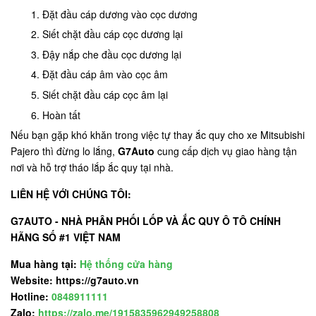
Đặt đầu cáp dương vào cọc dương
Siết chặt đầu cáp cọc dương lại
Đậy nắp che đầu cọc dương lại
Đặt đầu cáp âm vào cọc âm
Siết chặt đầu cáp cọc âm lại
Hoàn tất
Nếu bạn gặp khó khăn trong việc tự thay ắc quy cho xe Mitsubishi
Pajero thì đừng lo lắng,
G7Auto
cung cấp dịch vụ giao hàng tận
nơi và hỗ trợ tháo lắp ắc quy tại nhà.
LIÊN HỆ VỚI CHÚNG TÔI:
G7AUTO - NHÀ PHÂN PHỐI LỐP VÀ ẮC QUY Ô TÔ CHÍNH
HÃNG SỐ #1 VIỆT NAM
Mua hàng tại:
Hệ thống cửa hàng
Website: https://g7auto.vn
Hotline:
0848911111
Zalo:
https://zalo.me/1915835962949258808