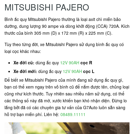
MITSUBISHI PAJERO
Bình ắc quy Mitsubishi Pajero thường là loại axit chì miễn bảo
dưỡng, dung lượng 90 ampe và dòng khởi động (CCA) 720A. Kích
thước của bình 305 mm (D) x 172 mm (R) x 225 mm (C).
Tùy theo từng đời, xe Mitsubishi Pajero sử dụng bình ắc quy có
loại cọc khác nhau:
Xe đời cũ:
dùng ắc quy
12V 90AH
cọc R
Xe đời mới:
dùng ắc quy
12V 90AH
cọc L
Để biết xe Mitsubishi Pajero của mình đang sử dụng ắc quy gì,
bạn có thể xem ngay trên vỏ bình cũ để nắm được tên, chủng loại
cũng như kích thước. Tuy nhiên sau nhiều năm sử dụng, có thể
các thông số này đã mờ, xước khiến bạn khó nhận diện. Đừng lo
lắng bởi đã có các chuyên gia tư vấn của G7Auto luôn sẵn sàng
hỗ trợ bạn miễn phí. Liên hệ:
08489.11111