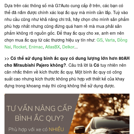
Dựa trên các thông số mà G7Auto cung cấp ở trên, các bạn có
thể đã nắm được chính xác loại ắc quy mà mình cần lắp. Tuỳ vào
nhu cầu cũng như khả năng chi trả, hãy chọn cho mình sản phẩm
phù hợp nhất nhưng cũng đừng quá ham rẻ mà mua phải sản
phẩm không rõ nguồn gốc. Để thay ắc quy cho xe, anh em nên
chọn mua ắc quy từ các thương hiệu uy tín như:
GS
,
Varta
,
Đồng
Nai
,
Rocket
,
Enimac
,
AtlasBX
,
Delkor
...
>> Có thể sử dụng bình ắc quy có dung lượng lớn hơn 80AH
cho Mitsubishi Pajero không?
. Câu trả lời là
Có
tuy nhiên nên
cân nhắc thêm về kích thước ắc quy. Một bình ắc quy có công
suất cao nhưng kích thước không phù hợp với thiết kế của khay
đựng trong khoang máy thì cũng không thể sử dụng được.