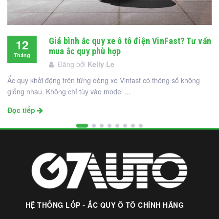
Giá bình ắc quy xe ô tô điện VinFast? Tư vấn
12
mua ắc quy phù hợp
Tháng
Đăng bởi
Kelly Le
12
Ắc quy khởi động trên từng dòng xe Vinfast có thông số không
giống nhau. Không chỉ tùy vào model ...
Đọc tiếp
HỆ THỐNG LỐP - ẮC QUY Ô TÔ CHÍNH HÃNG