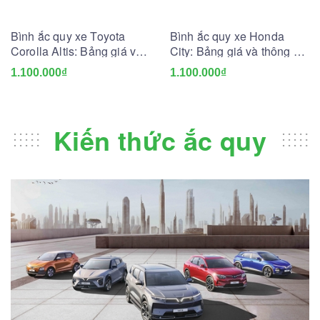
Bình ắc quy xe Toyota
Bình ắc quy xe Honda
Corolla Altis: Bảng giá và
City: Bảng giá và thông số
thông số kỹ thuật
kỹ thuật
1.100.000₫
1.100.000₫
Kiến thức ắc quy