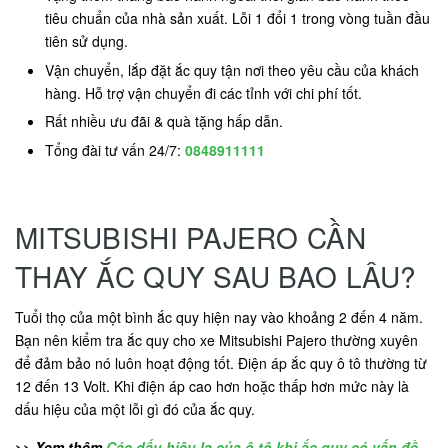
tiêu chuẩn của nhà sản xuất. Lỗi 1 đổi 1 trong vòng tuần đầu
tiên sử dụng.
Vận chuyển, lắp đặt ắc quy tận nơi theo yêu cầu của khách
hàng. Hỗ trợ vận chuyển đi các tỉnh với chi phí tốt.
Rất nhiều ưu đãi & quà tặng hấp dẫn.
Tổng đài tư vấn 24/7:
0848911111
MITSUBISHI PAJERO CẦN
THAY ẮC QUY SAU BAO LÂU?
Tuổi thọ của một bình ắc quy hiện nay vào khoảng 2 đến 4 năm.
Bạn nên kiểm tra ắc quy cho xe Mitsubishi Pajero thường xuyên
để đảm bảo nó luôn hoạt động tốt. Điện áp ắc quy ô tô thường từ
12 đến 13 Volt. Khi điện áp cao hơn hoặc thấp hơn mức này là
dấu hiệu của một lỗi gì đó của ắc quy.
>> Xem thêm
Các dấu hiệu lạ của ô tô khi ắc quy có vấn đề