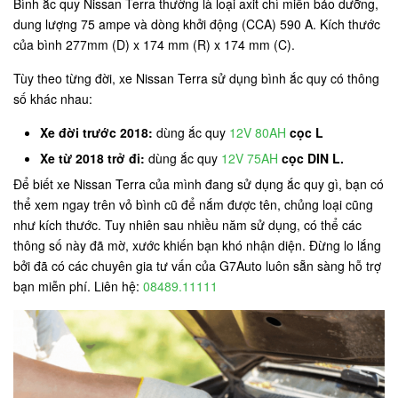
Bình ắc quy Nissan Terra thường là loại axit chì miễn bảo dưỡng,
dung lượng 75 ampe và dòng khởi động (CCA) 590 A. Kích thước
của bình 277mm (D) x 174 mm (R) x 174 mm (C).
Tùy theo từng đời, xe Nissan Terra sử dụng bình ắc quy có thông
số khác nhau:
Xe đời trước 2018:
dùng ắc quy
12V 80AH
cọc L
Xe từ 2018 trở đi:
dùng ắc quy
12V 75AH
cọc DIN L.
Để biết xe Nissan Terra của mình đang sử dụng ắc quy gì, bạn có
thể xem ngay trên vỏ bình cũ để nắm được tên, chủng loại cũng
như kích thước. Tuy nhiên sau nhiều năm sử dụng, có thể các
thông số này đã mờ, xước khiến bạn khó nhận diện. Đừng lo lắng
bởi đã có các chuyên gia tư vấn của G7Auto luôn sẵn sàng hỗ trợ
bạn miễn phí. Liên hệ:
08489.11111