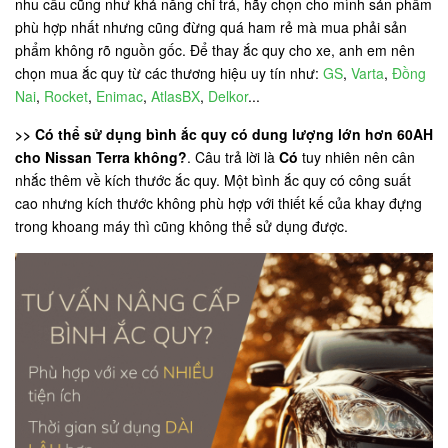
nhu cầu cũng như khả năng chi trả, hãy chọn cho mình sản phẩm
phù hợp nhất nhưng cũng đừng quá ham rẻ mà mua phải sản
phẩm không rõ nguồn gốc. Để thay ắc quy cho xe, anh em nên
chọn mua ắc quy từ các thương hiệu uy tín như:
GS
,
Varta
,
Đồng
Nai
,
Rocket
,
Enimac
,
AtlasBX
,
Delkor
...
>> Có thể sử dụng bình ắc quy có dung lượng lớn hơn 60AH
cho Nissan Terra không?
. Câu trả lời là
Có
tuy nhiên nên cân
nhắc thêm về kích thước ắc quy. Một bình ắc quy có công suất
cao nhưng kích thước không phù hợp với thiết kế của khay đựng
trong khoang máy thì cũng không thể sử dụng được.