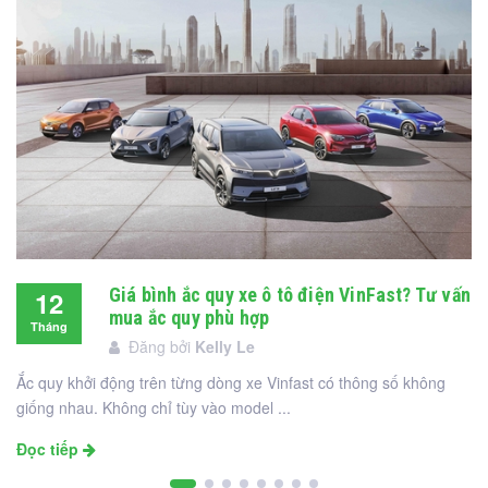
Giá bình ắc quy xe ô tô điện VinFast? Tư vấn
12
mua ắc quy phù hợp
Tháng
Đăng bởi
Kelly Le
12
Ắc quy khởi động trên từng dòng xe Vinfast có thông số không
giống nhau. Không chỉ tùy vào model ...
Đọc tiếp