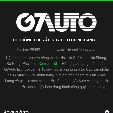
HỆ THỐNG LỐP - ẮC QUY Ô TÔ CHÍNH HÃNG
Hotline:
0848911111
-
Email:
lienhe@g7auto.vn
Hệ thống hơn 20 cửa hàng tại Hà Nội, Hồ Chí Minh, Hải Phòng,
Đà Nẵng, Phú Thọ (
Xem chi tiết
) - Hỗ trợ giao hàng toàn quốc.
G7Auto là chuỗi bán lẻ ắc quy, lốp & phụ tùng ô tô. Các sản phẩm
tại G7Auto 100% chính hãng. Với phương châm “Uy tín, chất
lượng và giá tốt nhất cho người tiêu dùng”, G7Auto vinh hạnh trở
thành người bạn tin cậy luôn đồng hành cùng quý khách hàng.
ẮC QUY Ô TÔ