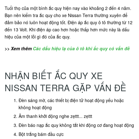
Tuổi thọ của một bình ắc quy hiện nay vào khoảng 2 đến 4 năm.
Bạn nên kiểm tra ắc quy cho xe Nissan Terra thường xuyên để
đảm bảo nó luôn hoạt động tốt. Điện áp ắc quy ô tô thường từ 12
đến 13 Volt. Khi điện áp cao hơn hoặc thấp hơn mức này là dấu
hiệu của một lỗi gì đó của ắc quy.
>> Xem thêm
Các dấu hiệu lạ của ô tô khi ắc quy có vấn đề
NHẬN BIẾT ẮC QUY XE
NISSAN TERRA GẶP VẤN ĐỀ
Đèn sáng mờ, các thiết bị điện tử hoạt động yếu hoặc
không hoạt động
Âm thanh khởi động nghe zẹttt... zẹttt
Đèn báo nạp ắc quy không tắt khi động cơ đang hoạt động
Bột trắng bám đầu cực