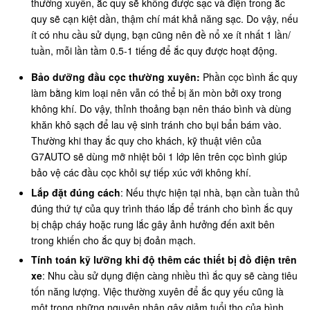
thường xuyên, ắc quy sẽ không được sạc và điện trong ắc
quy sẽ cạn kiệt dần, thậm chí mát khả năng sạc. Do vậy, nếu
ít có nhu cầu sử dụng, bạn cũng nên đề nổ xe ít nhất 1 lần/
tuần, mỗi lần tầm 0.5-1 tiếng để ắc quy được hoạt động.
Bảo dưỡng đầu cọc thường xuyên:
Phần cọc bình ắc quy
làm bằng kim loại nên vẫn có thể bị ăn mòn bởi oxy trong
không khí. Do vậy, thỉnh thoảng bạn nên tháo bình và dùng
khăn khô sạch để lau vệ sinh tránh cho bụi bẩn bám vào.
Thường khi thay ắc quy cho khách, kỹ thuật viên của
G7AUTO sẽ dùng mỡ nhiệt bôi 1 lớp lên trên cọc bình giúp
bảo vệ các đầu cọc khỏi sự tiếp xúc với không khí.
Lắp đặt đúng cách
: Nếu thực hiện tại nhà, bạn cần tuần thủ
đúng thứ tự của quy trình tháo lắp để tránh cho bình ắc quy
bị chập cháy hoặc rung lắc gây ảnh hưởng đến axit bên
trong khiến cho ắc quy bị đoản mạch.
Tính toán kỹ lưỡng khi độ thêm các thiết bị đồ điện trên
xe
: Nhu cầu sử dụng điện càng nhiều thì ắc quy sẽ càng tiêu
tốn năng lượng. Việc thường xuyên để ắc quy yếu cũng là
một trong những nguyên nhân gây giảm tuổi thọ của bình.