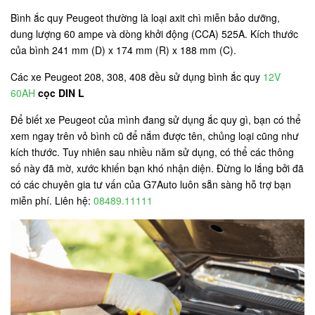
Bình ắc quy Peugeot thường là loại axit chì miễn bảo dưỡng,
dung lượng 60 ampe và dòng khởi động (CCA) 525A. Kích thước
của bình 241 mm (D) x 174 mm (R) x 188 mm (C).
Các xe Peugeot 208, 308, 408 đều sử dụng bình ắc quy
12V
60AH
cọc DIN L
Để biết xe Peugeot của mình đang sử dụng ắc quy gì, bạn có thể
xem ngay trên vỏ bình cũ để nắm được tên, chủng loại cũng như
kích thước. Tuy nhiên sau nhiều năm sử dụng, có thể các thông
số này đã mờ, xước khiến bạn khó nhận diện. Đừng lo lắng bởi đã
có các chuyên gia tư vấn của G7Auto luôn sẵn sàng hỗ trợ bạn
miễn phí. Liên hệ:
08489.11111