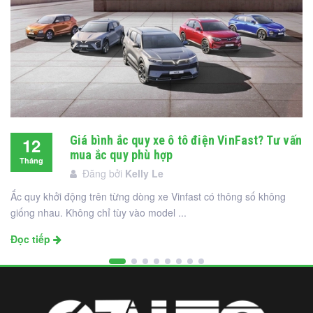
Giá bình ắc quy xe ô tô điện VinFast? Tư vấn
12
mua ắc quy phù hợp
Tháng
Đăng bởi
Kelly Le
12
Ắc quy khởi động trên từng dòng xe Vinfast có thông số không
giống nhau. Không chỉ tùy vào model ...
Đọc tiếp