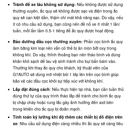
Tránh để xe lâu không sử dụng:
Nếu không được sử dụng
thường xuyên, ắc quy sẽ không được sạc và điện trong ắc
quy sẽ cạn kiệt dần, thậm chí mát khả năng sạc. Do vậy, nếu
ít có nhu cầu sử dụng, bạn cũng nên đề nổ xe ít nhất 1 lần/
tuần, mỗi lần tầm 0.5-1 tiếng để ắc quy được hoạt động.
Bảo dưỡng đầu cọc thường xuyên:
Phần cọc bình ắc quy
làm bằng kim loại nên vẫn có thể bị ăn mòn bởi oxy trong
không khí. Do vậy, thỉnh thoảng bạn nên tháo bình và dùng
khăn khô sạch để lau vệ sinh tránh cho bụi bẩn bám vào.
Thường khi thay ắc quy cho khách, kỹ thuật viên của
G7AUTO sẽ dùng mỡ nhiệt bôi 1 lớp lên trên cọc bình giúp
bảo vệ các đầu cọc khỏi sự tiếp xúc với không khí.
Lắp đặt đúng cách
: Nếu thực hiện tại nhà, bạn cần tuần thủ
đúng thứ tự của quy trình tháo lắp để tránh cho bình ắc quy
bị chập cháy hoặc rung lắc gây ảnh hưởng đến axit bên
trong khiến cho ắc quy bị đoản mạch.
Tính toán kỹ lưỡng khi độ thêm các thiết bị đồ điện trên
xe
: Nhu cầu sử dụng điện càng nhiều thì ắc quy sẽ càng tiêu