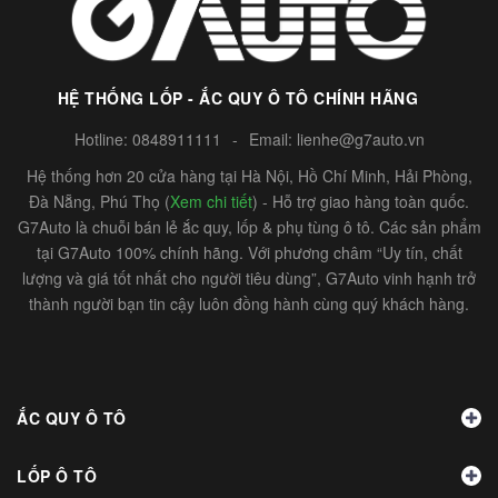
HỆ THỐNG LỐP - ẮC QUY Ô TÔ CHÍNH HÃNG
Hotline:
0848911111
-
Email:
lienhe@g7auto.vn
Hệ thống hơn 20 cửa hàng tại Hà Nội, Hồ Chí Minh, Hải Phòng,
Đà Nẵng, Phú Thọ (
Xem chi tiết
) - Hỗ trợ giao hàng toàn quốc.
G7Auto là chuỗi bán lẻ ắc quy, lốp & phụ tùng ô tô. Các sản phẩm
tại G7Auto 100% chính hãng. Với phương châm “Uy tín, chất
lượng và giá tốt nhất cho người tiêu dùng”, G7Auto vinh hạnh trở
thành người bạn tin cậy luôn đồng hành cùng quý khách hàng.
ẮC QUY Ô TÔ
LỐP Ô TÔ