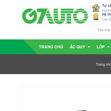
Tư v
Hotli
Hệ t
Giá t
TRANG CHỦ
ẮC QUY
LỐP
Trang ch