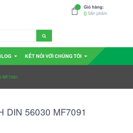
Giỏ hàng:
(
)
Sản phẩm
BLOG
KẾT NỐI VỚI CHÚNG TÔI
30 MF7091
AH DIN 56030 MF7091