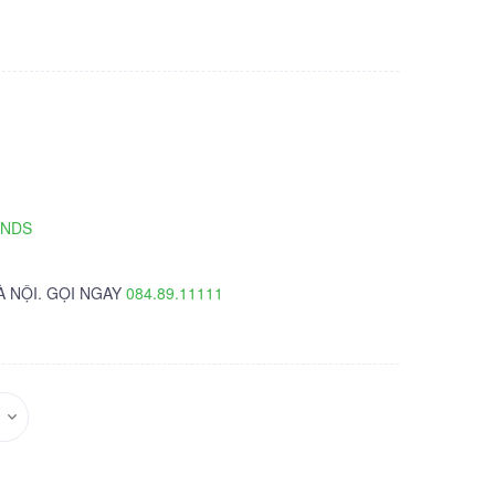
TNDS
À NỘI. GỌI NGAY
084.89.11111