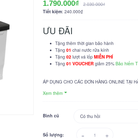
1.790.000₫
2.030.000₫
Tiết kiệm
: 240.000₫
ƯU ĐÃI
Tặng thêm thời gian bảo hành
Tặng
01
chai nước rửa kính
Tặng
02
lượt vá lốp
MIỄN PHÍ
Tặng
01 VOUCHER
giảm 25%
Bảo hiểm 
ÁP DỤNG CHO CÁC ĐƠN HÀNG ONLINE TẠI H
Xem thêm
Bình cũ
-
+
Số lượng: