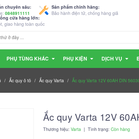
ấn chuyên sâu:
Sản phẩm chính hãng:
ne:
0848911111
Bảo hành điện tử, chống hàng giả
hống cửa hàng lớn:
ốt, giao hàng toàn quốc
PHỤ TÙNG KHÁC
PHỤ KIỆN
DỊCH VỤ
ủ
/
Ắc quy ô tô
/
Ắc quy Varta
/
Ắc quy Varta 12V 60AH DIN 560
Ắc quy Varta 12V 60
Thương hiệu:
Varta
|
Tình trạng:
Còn hàng