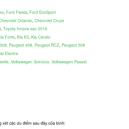
eo
,
Ford Fiesta
,
Ford EcoSport
Chevrolet Orlando
,
Chevrolet Cruze
i
,
Toyota Innova sau 2016
ia Forte
,
Kia K3
,
Kia Cerato
 308, Peugeot 408, Peugeot RCZ
,
Peugeot 508
ai Elantra
etle, Volkswagen Scirocco, Volkswagen Passat
 xét các ưu điểm sau đây của bình: