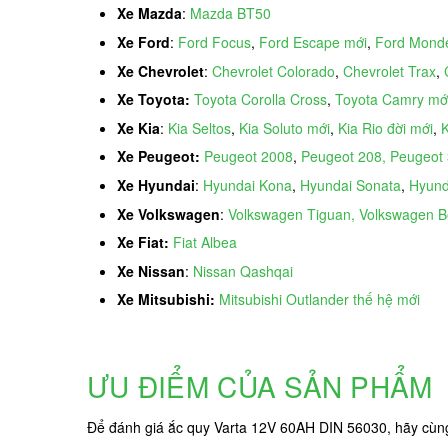
Xe Mazda
:
Mazda BT50
Xe Ford
:
Ford Focus
,
Ford Escape mới
,
Ford Mond
Xe Chevrolet
:
Chevrolet Colorado
,
Chevrolet Trax
,
Xe Toyota:
Toyota Corolla Cross
,
Toyota Camry mớ
Xe Kia
:
Kia Seltos
,
Kia Soluto mới
,
Kia Rio đời mới
,
K
Xe Peugeot:
Peugeot 2008
,
Peugeot 208, Peugeot
Xe Hyundai
:
Hyundai Kona
,
Hyundai Sonata
,
Hyund
Xe Volkswagen
:
Volkswagen Tiguan, Volkswagen Be
Xe Fiat:
Fiat Albea
Xe Nissan
:
Nissan Qashqai
Xe Mitsubishi:
Mitsubishi Outlander thế hệ mới
ƯU ĐIỂM CỦA SẢN PHẨM
Để đánh giá ắc quy Varta 12V 60AH DIN 56030, hãy cùng