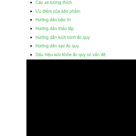
Các xe tương thích
Ưu điểm của sản phẩm
Hướng dẫn bảo trì
Hướng dẫn tháo lắp
Hướng dẫn kích bình ắc quy
Hướng dẫn sạc ắc quy
Dấu hiệu sức khỏe ắc quy có vấn đề