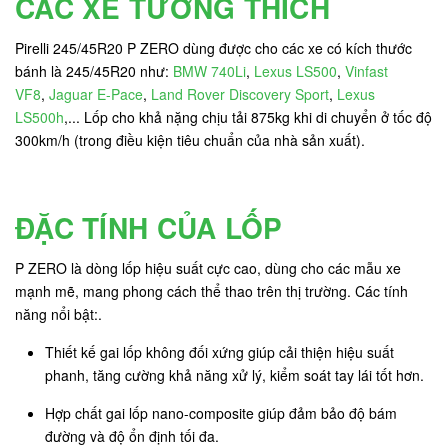
CÁC XE TƯƠNG THÍCH
Pirelli 245/45R20 P ZERO dùng được cho các xe có kích thước
bánh là 245/45R20 như:
BMW 740Li
,
Lexus LS500
,
Vinfast
VF8
,
Jaguar E-Pace
,
Land Rover Discovery Sport
,
Lexus
LS500h
,... Lốp cho khả nặng chịu tải 875kg khi di chuyển ở tốc độ
300km/h (trong điều kiện tiêu chuẩn của nhà sản xuất).
ĐẶC TÍNH CỦA LỐP
P ZERO là dòng lốp hiệu suất cực cao, dùng cho các mẫu xe
mạnh mẽ, mang phong cách thể thao trên thị trường. Các tính
năng nổi bật:.
Thiết kế gai lốp không đối xứng giúp cải thiện hiệu suất
phanh, tăng cường khả năng xử lý, kiểm soát tay lái tốt hơn.
Hợp chất gai lốp nano-composite giúp đảm bảo độ bám
đường và độ ổn định tối đa.