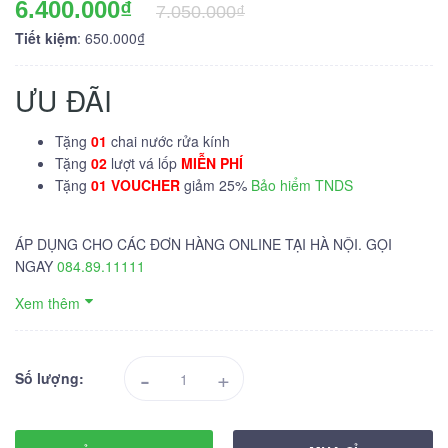
6.400.000₫
7.050.000₫
Tiết kiệm
: 650.000₫
ƯU ĐÃI
Tặng
01
chai nước rửa kính
Tặng
02
lượt vá lốp
MIỄN PHÍ
Tặng
01 VOUCHER
giảm 25%
Bảo hiểm TNDS
ÁP DỤNG CHO CÁC ĐƠN HÀNG ONLINE TẠI HÀ NỘI. GỌI
NGAY
084.89.11111
Xem thêm
-
+
Số lượng: