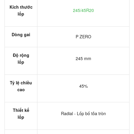
Kích thước
245/45R20
lốp
Dòng gai
P ZERO
Độ rộng
245 mm
lốp
Tỷ lệ chiều
45%
cao
Thiết kế
Radial - Lốp bố tỏa tròn
lốp