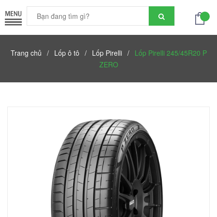
Trang chủ
/
Lốp ô tô
/
Lốp Pirelli
/
Lốp Pirelli 245/45R20 P
ZERO