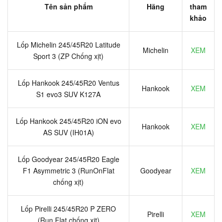
Tên sản phẩm
Hãng
tham
khảo
Lốp Michelin 245/45R20 Latitude
Michelin
XEM
Sport 3 (ZP Chống xịt)
Lốp Hankook 245/45R20 Ventus
Hankook
XEM
S1 evo3 SUV K127A
Lốp Hankook 245/45R20 iON evo
Hankook
XEM
AS SUV (IH01A)
Lốp Goodyear 245/45R20 Eagle
F1 Asymmetric 3 (RunOnFlat
Goodyear
XEM
chống xịt)
Lốp Pirelli 245/45R20 P ZERO
Pirelli
XEM
(Run Flat chống xịt)