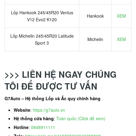
Lốp Hankook 245/45R20 Ventus
Hankook
XEM
V12 Evo2 K120
Lốp Michelin 245/45R20 Latitude
Michelin
XEM
Sport 3
>>> LIÊN HỆ NGAY CHÚNG
TÔI ĐỂ ĐƯỢC TƯ VẤN
G7Auto – Hệ thống Lốp và Ắc quy chính hãng
Website
:
https://g7auto.vn
Hệ thống cửa hàng
:
Toàn quốc (Click để xem)
Hotline
:
0848911111
Zalo
:
https://zalo.me/1915835962949258808