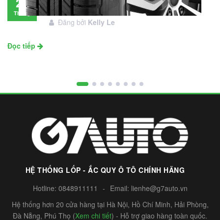
28
đầu tư không?
Tháng
Đăng bởi
Kelly Le
11
Đọc tiếp
HỆ THỐNG LỐP - ẮC QUY Ô TÔ CHÍNH HÃNG
Hotline:
0848911111
-
Email:
lienhe@g7auto.vn
Hệ thống hơn 20 cửa hàng tại Hà Nội, Hồ Chí Minh, Hải Phòng,
Đà Nẵng, Phú Thọ (
Xem chi tiết
) - Hỗ trợ giao hàng toàn quốc.