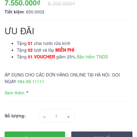
7.550.000₫
8.200.000₫
Tiết kiệm
: 650.000₫
ƯU ĐÃI
Tặng
01
chai nước rửa kính
Tặng
02
lượt vá lốp
MIỄN PHÍ
Tặng
01 VOUCHER
giảm 25%
Bảo hiểm TNDS
ÁP DỤNG CHO CÁC ĐƠN HÀNG ONLINE TẠI HÀ NỘI. GỌI
NGAY
084.89.11111
Xem thêm
-
+
Số lượng: