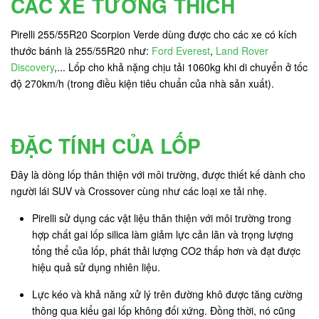
CÁC XE TƯƠNG THÍCH
Pirelli 255/55R20 Scorpion Verde dùng được cho các xe có kích
thước bánh là 255/55R20 như:
Ford Everest
,
Land Rover
Discovery
,... Lốp cho khả nặng chịu tải 1060kg khi di chuyển ở tốc
độ 270km/h (trong điều kiện tiêu chuẩn của nhà sản xuất).
ĐẶC TÍNH CỦA LỐP
Đây là dòng lốp thân thiện với môi trường, được thiết kế dành cho
người lái SUV và Crossover cùng như các loại xe tải nhẹ.
Pirelli sử dụng các vật liệu thân thiện với môi trường trong
hợp chất gai lốp silica làm giảm lực cản lăn và trọng lượng
tổng thể của lốp, phát thải lượng CO2 thấp hơn và đạt được
hiệu quả sử dụng nhiên liệu.
Lực kéo và khả năng xử lý trên đường khô được tăng cường
thông qua kiểu gai lốp không đối xứng. Đồng thời, nó cũng