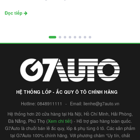
Đọc tiếp
HỆ THỐNG LỐP - ẮC QUY Ô TÔ CHÍNH HÃNG
Hotline:
0848911111
-
Email:
lienhe@g7auto.vn
Hệ thống hơn 20 cửa hàng tại Hà Nội, Hồ Chí Minh, Hải Phòng,
Đà Nẵng, Phú Thọ (
Xem chi tiết
) - Hỗ trợ giao hàng toàn quốc.
G7Auto là chuỗi bán lẻ ắc quy, lốp & phụ tùng ô tô. Các sản phẩm
tại G7Auto 100% chính hãng. Với phương châm “Uy tín, chất