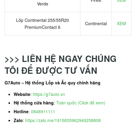
Verde
Lốp Continental 255/55R20
Continental
XEM
PremiumContact 6
>>> LIÊN HỆ NGAY CHÚNG
TÔI ĐỂ ĐƯỢC TƯ VẤN
G7Auto – Hệ thống Lốp và Ắc quy chính hãng
Website
:
https://g7auto.vn
Hệ thống cửa hàng
:
Toàn quốc (Click để xem)
Hotline
:
0848911111
Zalo
:
https://zalo.me/1915835962949258808