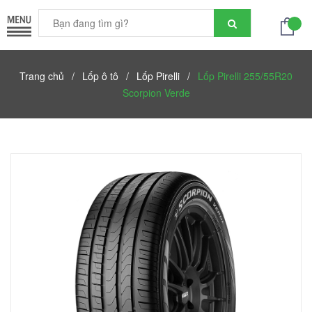
Trang chủ
/
Lốp ô tô
/
Lốp Pirelli
/
Lốp Pirelli 255/55R20
Scorpion Verde