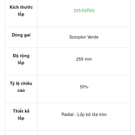
Kích thước
255/55R20
lốp
Dòng gai
Scorpion Verde
Độ rộng
255 mm
lốp
Tỷ lệ chiều
55%
cao
Thiết kế
Radial - Lốp bố tỏa tròn
lốp