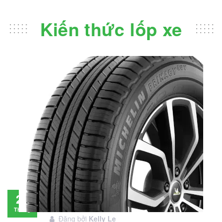
Kiến thức lốp xe
Đánh giá lốp Michelin Primacy SUV: Đáng
28
đầu tư không?
Tháng
Đăng bởi
Kelly Le
11