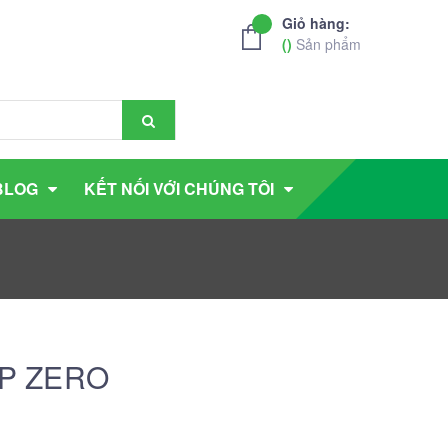
Giỏ hàng:
(
)
Sản phẩm
BLOG
KẾT NỐI VỚI CHÚNG TÔI
8 P ZERO