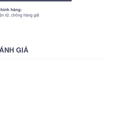
hính hãng:
ện tử, chống hàng giả
ÁNH GIÁ