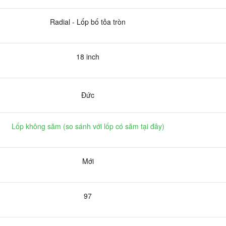
Radial - Lốp bố tỏa tròn
18 inch
Đức
Lốp không săm (
so sánh với lốp có săm tại đây
)
Mới
97