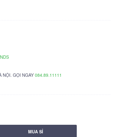
TNDS
À NỘI. GỌI NGAY
084.89.11111
MUA SỈ