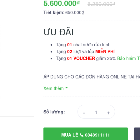
5.600.000₫
6.250.000₫
Tiết kiệm
: 650.000₫
ƯU ĐÃI
Tặng
01
chai nước rửa kính
Tặng
02
lượt vá lốp
MIỄN PHÍ
Tặng
01 VOUCHER
giảm 25%
Bảo hiểm 
ÁP DỤNG CHO CÁC ĐƠN HÀNG ONLINE TẠI H
Xem thêm
-
+
Số lượng:
MUA LẺ 📞 0848911111