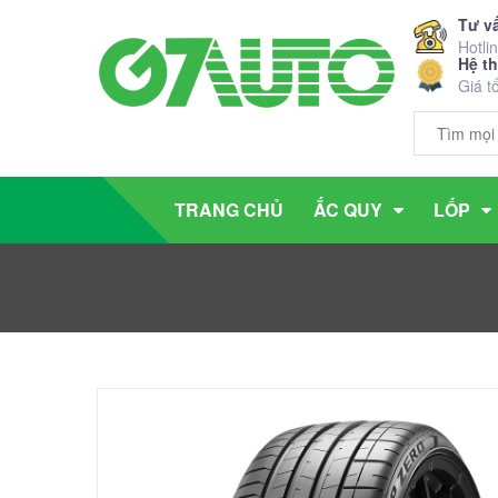
Tư v
Hotli
Hệ t
Giá t
TRANG CHỦ
ẮC QUY
LỐP