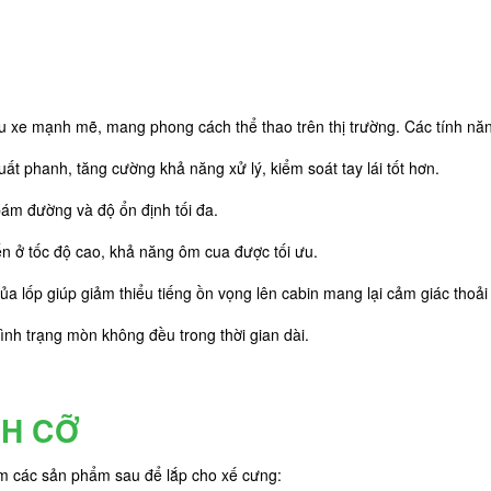
 xe mạnh mẽ, mang phong cách thể thao trên thị trường. Các tính năng
suất phanh, tăng cường khả năng xử lý, kiểm soát tay lái tốt hơn.
bám đường và độ ổn định tối đa.
yển ở tốc độ cao, khả năng ôm cua được tối ưu.
a lốp giúp giảm thiểu tiếng ồn vọng lên cabin mang lại cảm giác thoải 
ình trạng mòn không đều trong thời gian dài.
CH CỠ
êm các sản phẩm sau để lắp cho xế cưng: