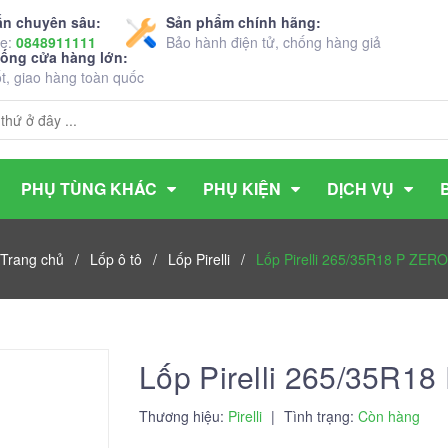
ấn chuyên sâu:
Sản phẩm chính hãng:
ne:
0848911111
Bảo hành điện tử, chống hàng giả
hống cửa hàng lớn:
ốt, giao hàng toàn quốc
PHỤ TÙNG KHÁC
PHỤ KIỆN
DỊCH VỤ
Trang chủ
/
Lốp ô tô
/
Lốp Pirelli
/
Lốp Pirelli 265/35R18 P ZERO
Lốp Pirelli 265/35R1
Thương hiệu:
Pirelli
|
Tình trạng:
Còn hàng