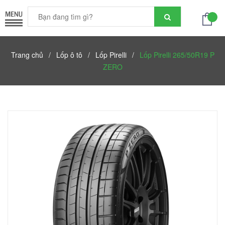
Trang chủ
/
Lốp ô tô
/
Lốp Pirelli
/
Lốp Pirelli 265/50R19 P
ZERO