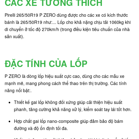
CÁC XE TƯƠNG THÍCH
Pirelli 265/50R19 P ZERO dùng được cho các xe có kích thước
bánh là 265/50R19 như:... Lốp cho khả nặng chịu tải 1060kg khi
di chuyển ở tốc độ 270km/h (trong điều kiện tiêu chuẩn của nhà
sản xuất).
ĐẶC TÍNH CỦA LỐP
P ZERO là dòng lốp hiệu suất cực cao, dùng cho các mẫu xe
mạnh mẽ, mang phong cách thể thao trên thị trường. Các tính
năng nổi bật:.
Thiết kế gai lốp không đối xứng giúp cải thiện hiệu suất
phanh, tăng cường khả năng xử lý, kiểm soát tay lái tốt hơn.
Hợp chất gai lốp nano-composite giúp đảm bảo độ bám
đường và độ ổn định tối đa.