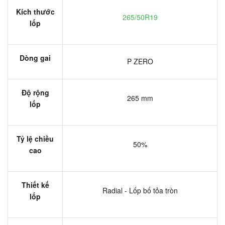
Kích thước
265/50R19
lốp
Dòng gai
P ZERO
Độ rộng
265 mm
lốp
Tỷ lệ chiều
50%
cao
Thiết kế
Radial - Lốp bố tỏa tròn
lốp