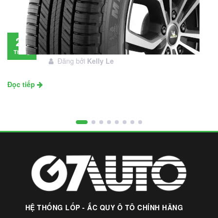
Đánh giá lốp Michelin Primacy SUV: Đáng
28
đầu tư không?
Tháng
Đăng bởi
Kelly Le
11
Đọc tiếp
HỆ THỐNG LỐP - ẮC QUY Ô TÔ CHÍNH HÃNG