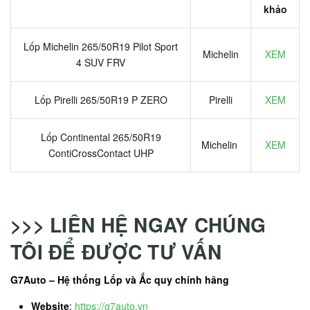
khảo
Lốp Michelin 265/50R19 Pilot Sport
Michelin
XEM
4 SUV FRV
Lốp Pirelli 265/50R19 P ZERO
Pirelli
XEM
Lốp Continental 265/50R19
Michelin
XEM
ContiCrossContact UHP
>>> LIÊN HỆ NGAY CHÚNG
TÔI ĐỂ ĐƯỢC TƯ VẤN
G7Auto – Hệ thống Lốp và Ắc quy chính hãng
Website
:
https://g7auto.vn