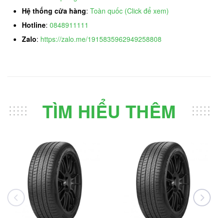
Hệ thống cửa hàng
:
Toàn quốc (Click để xem)
Hotline
:
0848911111
Zalo
:
https://zalo.me/1915835962949258808
TÌM HIỂU THÊM