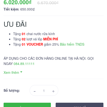
6.020.000₫
6.670.000₫
Tiết kiệm
: 650.000₫
ƯU ĐÃI
Tặng
01
chai nước rửa kính
Tặng
02
lượt vá lốp
MIỄN PHÍ
Tặng
01 VOUCHER
giảm 25%
Bảo hiểm TNDS
ÁP DỤNG CHO CÁC ĐƠN HÀNG ONLINE TẠI HÀ NỘI. GỌI
NGAY
084.89.11111
Xem thêm
-
+
Số lượng: