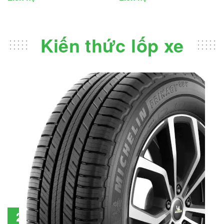
Kiến thức lốp xe
Đánh giá lốp Michelin Primacy SUV: Đáng
28
đầu tư không?