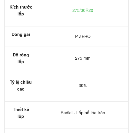
Kích thước
275/30R20
lốp
Dòng gai
P ZERO
Độ rộng
275 mm
lốp
Tỷ lệ chiều
30%
cao
Thiết kế
Radial - Lốp bố tỏa tròn
lốp