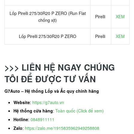
Lốp Pirelli 275/30R20 P ZERO (Run Flat
Pirelli
XEM
chống xịt)
Lốp Pirelli 275/30R20 P ZERO
Pirelli
XEM
>>> LIÊN HỆ NGAY CHÚNG
TÔI ĐỂ ĐƯỢC TƯ VẤN
G7Auto – Hệ thống Lốp và Ắc quy chính hãng
Website
:
https://g7auto.vn
Hệ thống cửa hàng
:
Toàn quốc (Click để xem)
Hotline
:
0848911111
Zalo
:
https://zalo.me/1915835962949258808