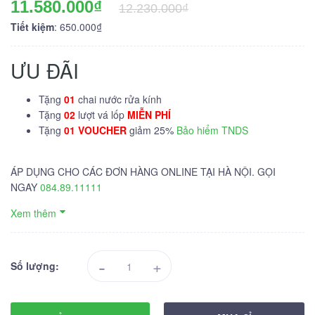
11.580.000₫
12.230.000₫
Tiết kiệm
: 650.000₫
ƯU ĐÃI
Tặng
01
chai nước rửa kính
Tặng
02
lượt vá lốp
MIỄN PHÍ
Tặng
01 VOUCHER
giảm 25%
Bảo hiểm TNDS
ÁP DỤNG CHO CÁC ĐƠN HÀNG ONLINE TẠI HÀ NỘI. GỌI
NGAY
084.89.11111
Xem thêm
-
+
Số lượng: