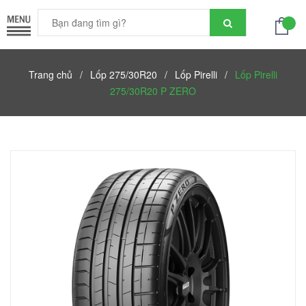
Trang chủ
/
Lốp 275/30R20
/
Lốp Pirelli
/
Lốp Pirelli
275/30R20 P ZERO