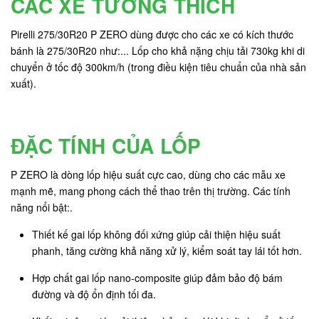
CÁC XE TƯƠNG THÍCH
Pirelli 275/30R20 P ZERO dùng được cho các xe có kích thước
bánh là 275/30R20 như:... Lốp cho khả nặng chịu tải 730kg khi di
chuyển ở tốc độ 300km/h (trong điều kiện tiêu chuẩn của nhà sản
xuất).
ĐẶC TÍNH CỦA LỐP
P ZERO là dòng lốp hiệu suất cực cao, dùng cho các mẫu xe
mạnh mẽ, mang phong cách thể thao trên thị trường. Các tính
năng nổi bật:.
Thiết kế gai lốp không đối xứng giúp cải thiện hiệu suất
phanh, tăng cường khả năng xử lý, kiểm soát tay lái tốt hơn.
Hợp chất gai lốp nano-composite giúp đảm bảo độ bám
đường và độ ổn định tối đa.