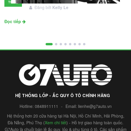
Tháng
Đăng bởi
Kelly Le
11
Đọc tiếp
HỆ THỐNG LỐP - ẮC QUY Ô TÔ CHÍNH HÃNG
Hotline:
0848911111
-
Email:
lienhe@g7auto.vn
Hệ thống hơn 20 cửa hàng tại Hà Nội, Hồ Chí Minh, Hải Phòng,
Đà Nẵng, Phú Thọ (
Xem chi tiết
) - Hỗ trợ giao hàng toàn quốc.
G7Auto là chuỗi bán lẻ ắc quy, lốp & phụ tùng ô tô. Các sản phẩm