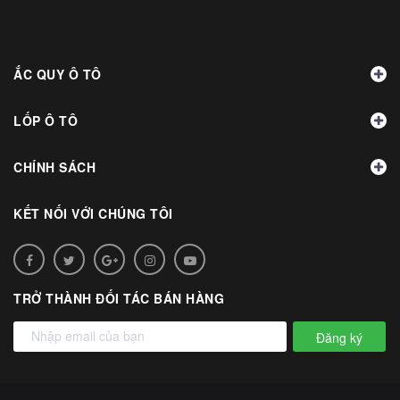
ẮC QUY Ô TÔ
LỐP Ô TÔ
CHÍNH SÁCH
KẾT NỐI VỚI CHÚNG TÔI
TRỞ THÀNH ĐỐI TÁC BÁN HÀNG
Đăng ký