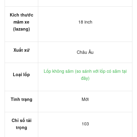
Kích thước
mâm xe
18 inch
(lazang)
Xuất xứ
Châu Âu
Lốp không săm (
so sánh với lốp có săm tại
Loại lốp
đây
)
Tình trạng
Mới
Chỉ số tải
103
trọng