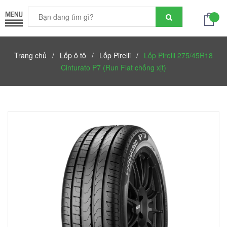
Trang chủ
/
Lốp ô tô
/
Lốp Pirelli
/
Lốp Pirelli 275/45R18
Cinturato P7 (Run Flat chống xịt)