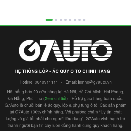
HỆ THỐNG LỐP - ẮC QUY Ô TÔ CHÍNH HÃNG
Hotline:
0848911111
-
Email:
lienhe@g7auto.vn
Hệ thống hơn 20 cửa hàng tại Hà Nội, Hồ Chí Minh, Hải Phòng,
Đà Nẵng, Phú Thọ (
Xem chi tiết
) - Hỗ trợ giao hàng toàn quốc.
G7Auto là chuỗi bán lẻ ắc quy, lốp & phụ tùng ô tô. Các sản phẩm
tại G7Auto 100% chính hãng. Với phương châm “Uy tín, chất
lượng và giá tốt nhất cho người tiêu dùng”, G7Auto vinh hạnh trở
thành người bạn tin cậy luôn đồng hành cùng quý khách hàng.