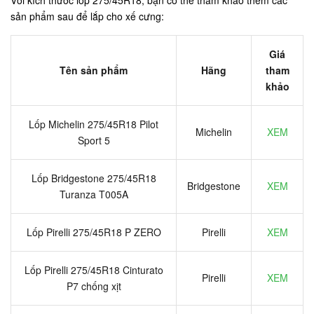
Với kích thước lốp 275/45R18, bạn có thể tham khảo thêm các
sản phẩm sau để lắp cho xế cưng:
Giá
Tên sản phẩm
Hãng
tham
khảo
Lốp Michelin 275/45R18 Pilot
Michelin
XEM
Sport 5
Lốp Bridgestone 275/45R18
Bridgestone
XEM
Turanza T005A
Lốp Pirelli 275/45R18 P ZERO
Pirelli
XEM
Lốp Pirelli 275/45R18 Cinturato
Pirelli
XEM
P7 chống xịt