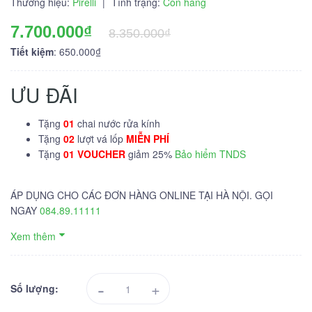
Thương hiệu:
Pirelli
|
Tình trạng:
Còn hàng
7.700.000₫
8.350.000₫
Tiết kiệm
: 650.000₫
ƯU ĐÃI
Tặng
01
chai nước rửa kính
Tặng
02
lượt vá lốp
MIỄN PHÍ
Tặng
01 VOUCHER
giảm 25%
Bảo hiểm TNDS
ÁP DỤNG CHO CÁC ĐƠN HÀNG ONLINE TẠI HÀ NỘI. GỌI
NGAY
084.89.11111
Xem thêm
-
+
Số lượng: