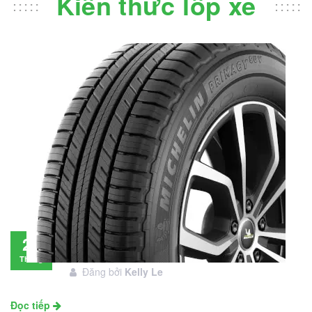
Kiến thức lốp xe
Đánh giá lốp Michelin Primacy SUV: Đáng
28
đầu tư không?
Tháng
Đăng bởi
Kelly Le
11
Đọc tiếp