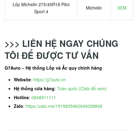
Lốp Michelin 275/45R18 Pilot
Michelin
XEM
Sport 4
>>> LIÊN HỆ NGAY CHÚNG
TÔI ĐỂ ĐƯỢC TƯ VẤN
G7Auto – Hệ thống Lốp và Ắc quy chính hãng
Website
:
https://g7auto.vn
Hệ thống cửa hàng
:
Toàn quốc (Click để xem)
Hotline
:
0848911111
Zalo
:
https://zalo.me/1915835962949258808