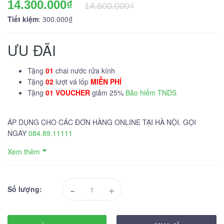
14.300.000₫
14.600.000₫
Tiết kiệm
: 300.000₫
ƯU ĐÃI
Tặng
01
chai nước rửa kính
Tặng
02
lượt vá lốp
MIỄN PHÍ
Tặng
01 VOUCHER
giảm 25%
Bảo hiểm TNDS
ÁP DỤNG CHO CÁC ĐƠN HÀNG ONLINE TẠI HÀ NỘI. GỌI
NGAY
084.89.11111
Xem thêm
-
+
Số lượng: