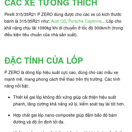
CÁC XE TƯƠNG THÍCH
Pirelli 315/35R21 P ZERO dùng được cho các xe có kích thước
bánh là 315/35R21 như:
Audi Q5
,
Porsche Cayenne
... Lốp cho
khả nặng chịu tải 1090kg khi di chuyển ở tốc độ 300km/h (trong
điều kiện tiêu chuẩn của nhà sản xuất).
ĐẶC TÍNH CỦA LỐP
P ZERO là dòng lốp hiệu suất cực cao, dùng cho các mẫu xe
mạnh mẽ, mang phong cách thể thao trên thị trường. Các tính
năng nổi bật:.
Thiết kế gai lốp không đối xứng giúp cải thiện hiệu suất
phanh, tăng cường khả năng xử lý, kiểm soát tay lái tốt hơn.
Hợp chất gai lốp nano-composite giúp đảm bảo độ bám
đường và độ ổn định tối đa.