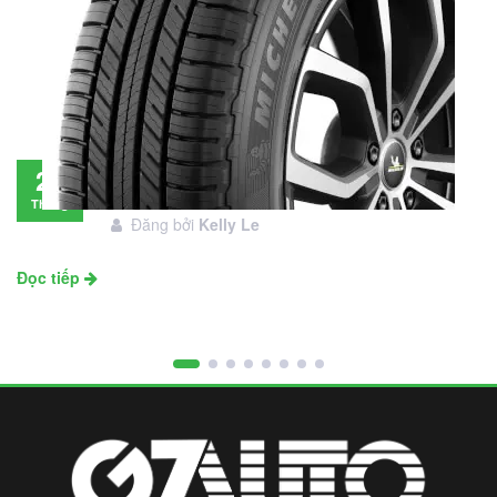
Đánh giá lốp Michelin Primacy SUV: Đáng
28
đầu tư không?
Tháng
Đăng bởi
Kelly Le
11
Đọc tiếp