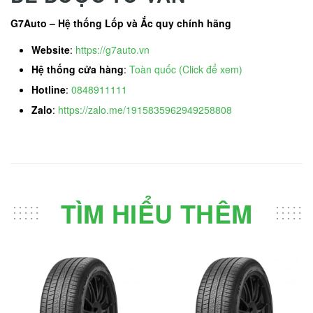
G7Auto – Hệ thống Lốp và Ắc quy chính hãng
Website
:
https://g7auto.vn
Hệ thống cửa hàng
:
Toàn quốc (Click để xem)
Hotline
:
0848911111
Zalo
:
https://zalo.me/1915835962949258808
TÌM HIỂU THÊM