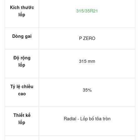
Kích thước
315/35R21
lốp
Dòng gai
P ZERO
Độ rộng
315 mm
lốp
Tỷ lệ chiều
35%
cao
Thiết kế
Radial - Lốp bố tỏa tròn
lốp