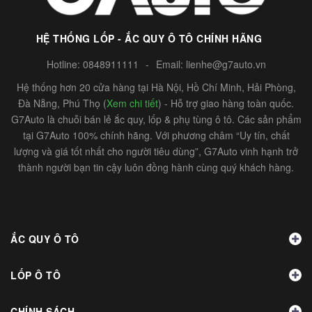
HỆ THỐNG LỐP - ẮC QUY Ô TÔ CHÍNH HÃNG
Hotline:
0848911111
-
Email:
lienhe@g7auto.vn
Hệ thống hơn 20 cửa hàng tại Hà Nội, Hồ Chí Minh, Hải Phòng,
Đà Nẵng, Phú Thọ (
Xem chi tiết
) - Hỗ trợ giao hàng toàn quốc.
G7Auto là chuỗi bán lẻ ắc quy, lốp & phụ tùng ô tô. Các sản phẩm
tại G7Auto 100% chính hãng. Với phương châm “Uy tín, chất
lượng và giá tốt nhất cho người tiêu dùng”, G7Auto vinh hạnh trở
thành người bạn tin cậy luôn đồng hành cùng quý khách hàng.
ẮC QUY Ô TÔ
LỐP Ô TÔ
CHÍNH SÁCH