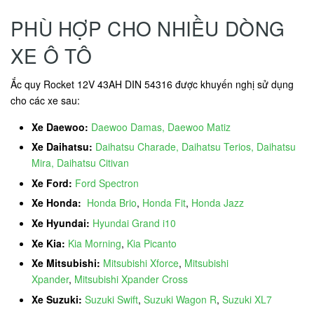
PHÙ HỢP CHO NHIỀU DÒNG
XE Ô TÔ
Ắc quy Rocket 12V 43AH DIN 54316 được khuyến nghị sử dụng
cho các xe sau:
Xe Daewoo:
Daewoo Damas, Daewoo Matiz
Xe Daihatsu:
Daihatsu Charade, Daihatsu Terios, Daihatsu
Mira, Daihatsu Citivan
Xe Ford:
Ford Spectron
Xe Honda:
Honda Brio
,
Honda Fit
,
Honda Jazz
Xe Hyundai:
Hyundai Grand i10
Xe Kia:
Kia Morning
,
Kia Picanto
Xe Mitsubishi:
Mitsubishi Xforce
,
Mitsubishi
Xpander
,
Mitsubishi Xpander Cross
Xe Suzuki:
Suzuki Swift
,
Suzuki Wagon R
,
Suzuki XL7