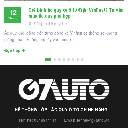
Giá bình ắc quy xe ô tô điện VinFast? Tư vấn
12
mua ắc quy phù hợp
Tháng
Đăng bởi
Kelly Le
12
Ắc quy khởi động trên từng dòng xe Vinfast có thông số không
giống nhau. Không chỉ tùy vào model ...
Đọc tiếp
HỆ THỐNG LỐP - ẮC QUY Ô TÔ CHÍNH HÃNG
Hotline:
0848911111
-
Email:
lienhe@g7auto.vn