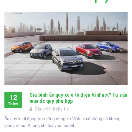
Giá bình ắc quy xe ô tô điện VinFast? Tư vấn
12
mua ắc quy phù hợp
Tháng
Đăng bởi
Kelly Le
12
Ắc quy khởi động trên từng dòng xe Vinfast có thông số không
giống nhau. Không chỉ tùy vào model ...