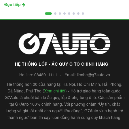
Đọc tiếp
HỆ THỐNG LỐP - ẮC QUY Ô TÔ CHÍNH HÃNG
Hotline:
0848911111
-
Email:
lienhe@g7auto.vn
Hệ thống hơn 20 cửa hàng tại Hà Nội, Hồ Chí Minh, Hải Phòng,
Đà Nẵng, Phú Thọ (
Xem chi tiết
) - Hỗ trợ giao hàng toàn quốc.
G7Auto là chuỗi bán lẻ ắc quy, lốp & phụ tùng ô tô. Các sản phẩm
tại G7Auto 100% chính hãng. Với phương châm “Uy tín, chất
lượng và giá tốt nhất cho người tiêu dùng”, G7Auto vinh hạnh trở
thành người bạn tin cậy luôn đồng hành cùng quý khách hàng.