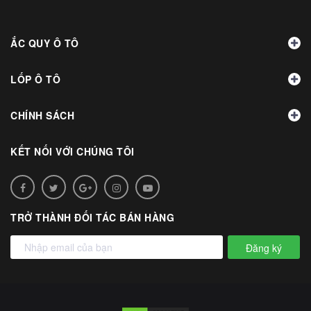
ẮC QUY Ô TÔ
LỐP Ô TÔ
CHÍNH SÁCH
KẾT NỐI VỚI CHÚNG TÔI
TRỞ THÀNH ĐỐI TÁC BÁN HÀNG
Đăng ký