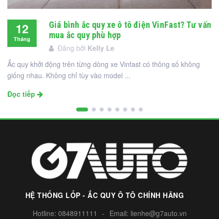
Giá bình ắc quy xe ô tô điện VinFast? Tư vấn
12
mua ắc quy phù hợp
Tháng
Đăng bởi
Kelly Le
12
Ắc quy khởi động trên từng dòng xe Vinfast có thông số không
giống nhau. Không chỉ tùy vào model ...
Đọc tiếp
HỆ THỐNG LỐP - ẮC QUY Ô TÔ CHÍNH HÃNG
Hotline:
0848911111
-
Email:
lienhe@g7auto.vn